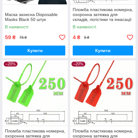
Пломба пластикова номерна,
Маска захисна Disposable
охоронна затяжка для
Masks Black 50 штук
складів, логістики та інкасації
Security Seal Tamper Evident
В наявності
В наявності
250 мм Blue
59
4
₴
₴
75 ₴
5 ₴
Купити
Купити
–20%
–20%
Пломба пластикова номерна,
Пломба пластикова номерна,
охоронна затяжка для
охоронна затяжка для