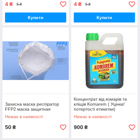
4
4
₴
₴
5 ₴
5 ₴
Купити
Купити
Концентрат від комарів та
Захисна маска респіратор
кліщів Komarem ( Уцінка!
FFP2 маска защитная
потертості етикетки)
Немає в наявності
Немає в наявності
50
900
₴
₴