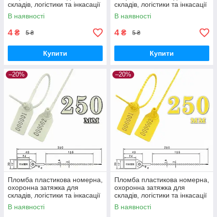
складів, логістики та інкасації
складів, логістики та інкасації
Security Seal Tamper Evident
Security Seal Tamper Evident
В наявності
В наявності
250 мм Green
250 мм Red
4
4
₴
₴
5 ₴
5 ₴
Купити
Купити
–20%
–20%
Пломба пластикова номерна,
Пломба пластикова номерна,
охоронна затяжка для
охоронна затяжка для
складів, логістики та інкасації
складів, логістики та інкасації
Security Seal Tamper Evident
Security Seal Tamper Evident
В наявності
В наявності
250 мм White
250 мм Yellow