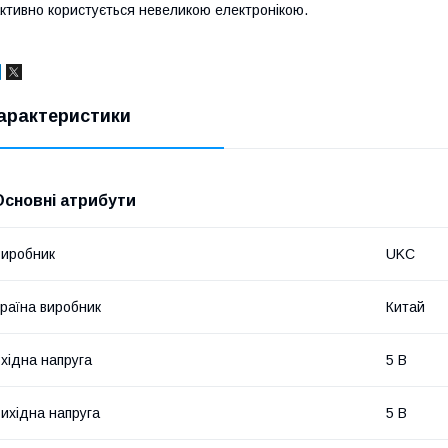
ктивно користується невеликою електронікою.
арактеристики
Основні атрибути
иробник
UKC
раїна виробник
Китай
хідна напруга
5 В
ихідна напруга
5 В