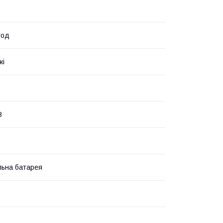
год
жі
B
льна батарея