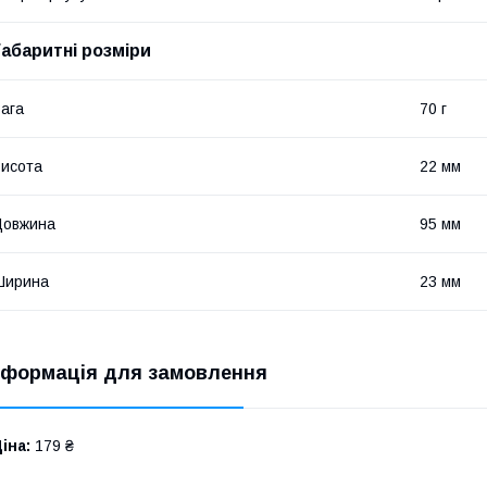
Габаритні розміри
ага
70 г
исота
22 мм
Довжина
95 мм
Ширина
23 мм
нформація для замовлення
іна:
179 ₴