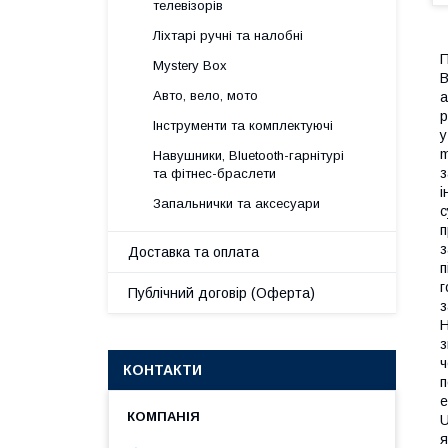
телевізорів
Ліхтарі ручні та налобні
П
Mystery Box
B
Авто, вело, мото
а
р
Інструменти та комплектуючі
у
m
Навушники, Bluetooth-гарнітурі
з
та фітнес-браслети
і
Запальнички та аксесуари
с
п
з
Доставка та оплата
п
г
Публічний договір (Оферта)
з
Н
з
ч
КОНТАКТИ
п
е
U
я