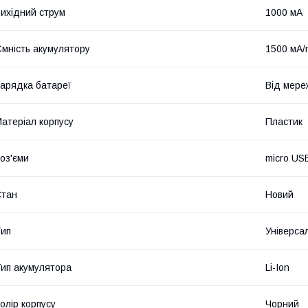
ихідний струм
1000 мА
мність акумулятору
1500 мА/
арядка батареї
Від мере
атеріал корпусу
Пластик
оз'єми
micro US
Стан
Новий
ип
Універса
ип акумулятора
Li-Ion
олір корпусу
Чорний