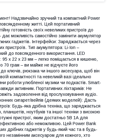
ент! Надзвичайно зручний та компактний Power
 повсякденному житті. Цей портативний
стійну готовність своїх невеликих пристроїв до
) – дає можливість самостійно замінити акумулятор
ужних гаджетів. Інтерфейси: Заряджається через
х пристроїв. Тип акумулятора: Li-Ion –
ійкий до повсякденного використання. LED
 95 x 22 x 23 мм – легко поміщається в кишеню,
го 70 грам – ви майже не відчуєте його
до ключів, рюкзака чи іншого аксесуара, щоб він
оїй компактності та невеликій вазі ідеально
ни роботи улюбленої музики чи подкастів. Smart-
 завжди активним. Портативних ліхтариків: Не
овжіть задоволення від прослуховування аудіо.
онних сигарет/вейпів (деяких моделей): Дасть
троїв: Будь-яка дрібна техніка, що заряджається
ланшетів, ноутбуків та іншої техніки з високою
тужні пристрої, яким достатньо 5В 1А для
неефективною або неможливою. Цей Power Bank
их дрібних гаджетів у будь-який час та в будь-
його незамінним аксесуаром для кожного, хто