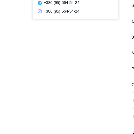
+380 (95) 564-54-24
В
+380 (95) 564-54-24
Є
З
М
Р
Т
Т
К