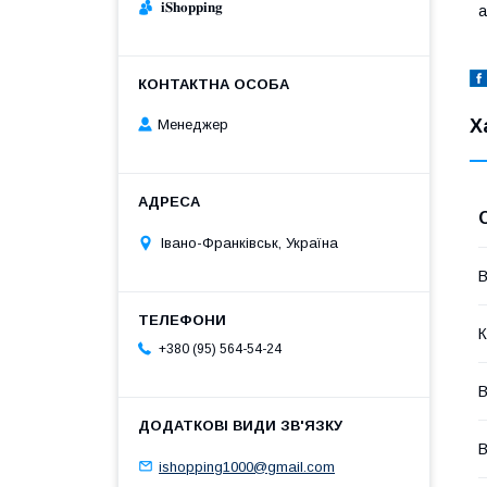
𝐢𝐒𝐡𝐨𝐩𝐩𝐢𝐧𝐠
а
Х
Менеджер
Івано-Франківськ, Україна
В
К
+380 (95) 564-54-24
В
В
ishopping1000@gmail.com