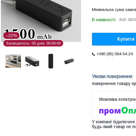
Мінімальна сума замов
В наявності
Код:
3853
–22%
Купити
Залишилось
0
0
днів
0
0
0
0
0
0
+380 (95) 564-54-24
повернення товару п
У компанії підключені
будь-який товар не п