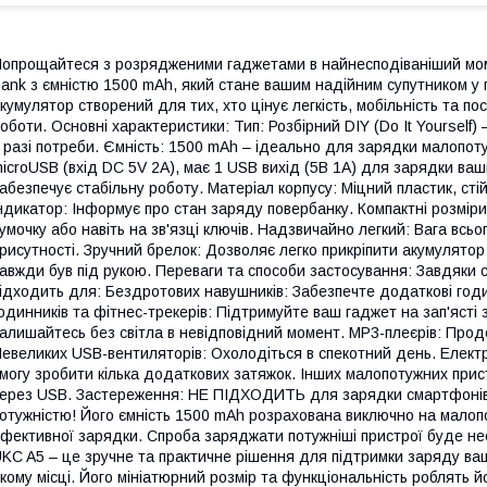
опрощайтеся з розрядженими гаджетами в найнесподіваніший мом
ank з ємністю 1500 mAh, який стане вашим надійним супутником у
кумулятор створений для тих, хто цінує легкість, мобільність та по
оботи. Основні характеристики: Тип: Розбірний DIY (Do It Yourself
 разі потреби. Ємність: 1500 mAh – ідеально для зарядки малопот
icroUSB (вхід DC 5V 2A), має 1 USB вихід (5В 1А) для зарядки ваши
абезпечує стабільну роботу. Матеріал корпусу: Міцний пластик, ст
ндикатор: Інформує про стан заряду повербанку. Компактні розміри:
умочку або навіть на зв'язці ключів. Надзвичайно легкий: Вага всьо
рисутності. Зручний брелок: Дозволяє легко прикріпити акумулятор 
авжди був під рукою. Переваги та способи застосування: Завдяки св
ідходить для: Бездротових навушників: Забезпечте додаткові годи
одинників та фітнес-трекерів: Підтримуйте ваш гаджет на зап'ясті
алишайтесь без світла в невідповідний момент. MP3-плеєрів: Прод
евеликих USB-вентиляторів: Охолодіться в спекотний день. Електр
могу зробити кілька додаткових затяжок. Інших малопотужних прис
ерез USB. Застереження: НЕ ПІДХОДИТЬ для зарядки смартфонів, п
отужністю! Його ємність 1500 mAh розрахована виключно на малопо
фективної зарядки. Спроба заряджати потужніші пристрої буде 
KC A5 – це зручне та практичне рішення для підтримки заряду ваш
кому місці. Його мініатюрний розмір та функціональність роблять 