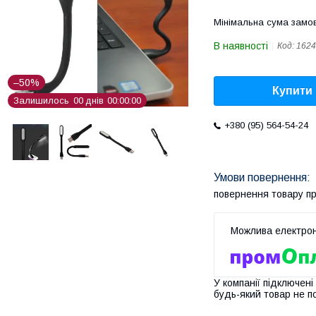
Мінімальна сума замов
В наявності
Код:
1624
–50%
Купити
Залишилось
0
0
днів
0
0
0
0
0
0
+380 (95) 564-54-24
повернення товару п
У компанії підключені
будь-який товар не п