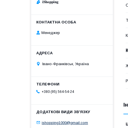
𝐢𝐒𝐡𝐨𝐩𝐩𝐢𝐧𝐠
Т
Менеджер
К
Івано-Франківськ, Україна
Р
+380 (95) 564-54-24
І
ishopping1000@gmail.com
Ц