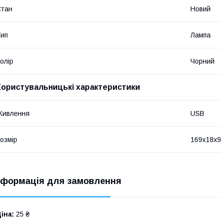
Стан
Новий
ип
Лампа
олір
Чорний
Користувальницькі характеристики
Живлення
USB
озмір
169х18х9
нформація для замовлення
іна:
25 ₴