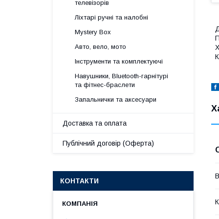
телевізорів
Ліхтарі ручні та налобні
Д
Mystery Box
П
Авто, вело, мото
Х
К
Інструменти та комплектуючі
Навушники, Bluetooth-гарнітурі
та фітнес-браслети
Запальнички та аксесуари
Х
Доставка та оплата
Публічний договір (Оферта)
В
КОНТАКТИ
К