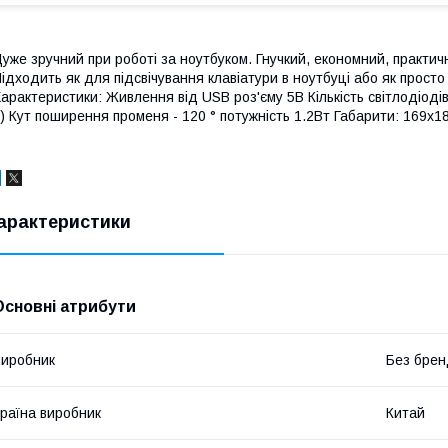
уже зручний при роботі за ноутбуком. Гнучкий, економний, практич
ідходить як для підсвічування клавіатури в ноутбуці або як просто
арактеристики: Живлення від USB роз'єму 5В Кількість світлодіодів
) Кут поширення променя - 120 ° потужність 1.2Вт Габарити: 169х1
арактеристики
Основні атрибути
иробник
Без брен
раїна виробник
Китай