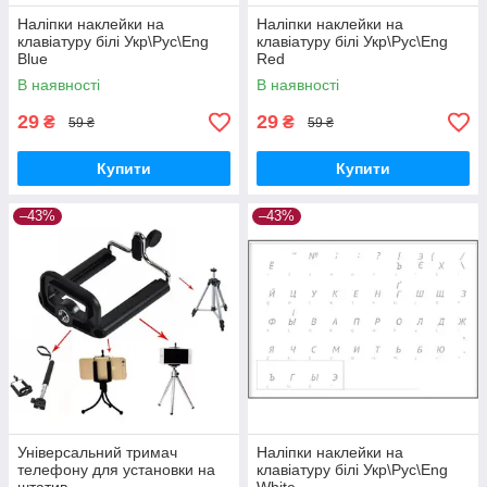
Наліпки наклейки на
Наліпки наклейки на
клавіатуру білі Укр\Рус\Eng
клавіатуру білі Укр\Рус\Eng
Blue
Red
В наявності
В наявності
29
29
₴
₴
59 ₴
59 ₴
Купити
Купити
–43%
–43%
Універсальний тримач
Наліпки наклейки на
телефону для установки на
клавіатуру білі Укр\Рус\Eng