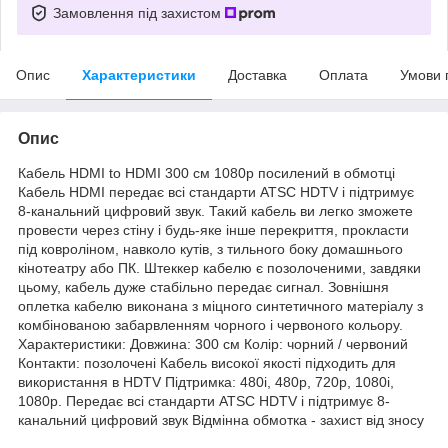
Замовлення під захистом
Опис
Характеристики
Доставка
Оплата
Умови 
Опис
Кабель HDMI to HDMI 300 см 1080p посилений в обмотці
Кабель HDMI передає всі стандарти ATSC HDTV і підтримує
8-канальний цифровий звук. Такий кабель ви легко зможете
провести через стіну і будь-яке інше перекриття, прокласти
під ковроліном, навколо кутів, з тильного боку домашнього
кінотеатру або ПК. Штеккер кабелю є позолоченими, завдяки
цьому, кабель дуже стабільно передає сигнал. Зовнішня
оплетка кабелю виконана з міцного синтетичного матеріалу з
комбінованою забарвленням чорного і червоного кольору.
Характеристики: Довжина: 300 см Колір: чорний / червоний
Контакти: позолочені Кабель високої якості підходить для
використання в HDTV Підтримка: 480i, 480p, 720p, 1080i,
1080p. Передає всі стандарти ATSC HDTV і підтримує 8-
канальний цифровий звук Відмінна обмотка - захист від зносу