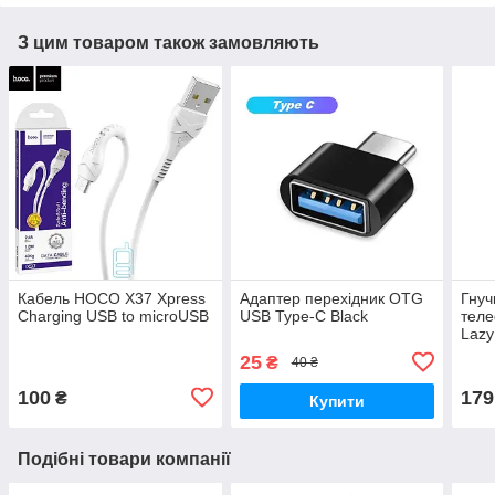
З цим товаром також замовляють
Кабель HOCO X37 Xpress
Адаптер перехідник OTG
Гнуч
Charging USB to microUSB
USB Type-C Black
тел
Lazy
25
₴
40 ₴
100
179
₴
Купити
Подібні товари компанії