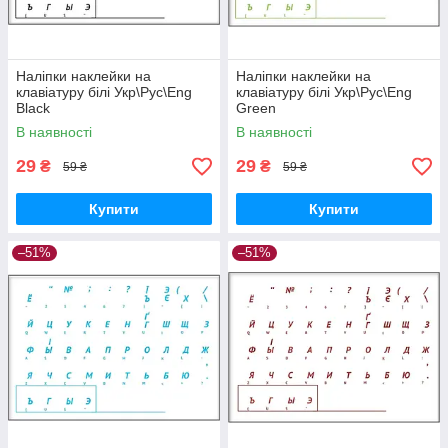
Наліпки наклейки на
Наліпки наклейки на
клавіатуру білі Укр\Рус\Eng
клавіатуру білі Укр\Рус\Eng
Black
Green
В наявності
В наявності
29
29
₴
₴
59 ₴
59 ₴
Купити
Купити
–51%
–51%