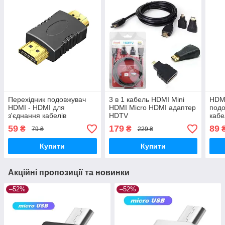
Перехідник подовжувач
3 в 1 кабель HDMI Mini
HDMI
HDMI - HDMI для
HDMI Micro HDMI адаптер
подо
з'єднання кабелів
HDTV
кабе
60Hz
59
179
89
₴
₴
79 ₴
229 ₴
2.1
Купити
Купити
Акційні пропозиції та новинки
–52%
–52%