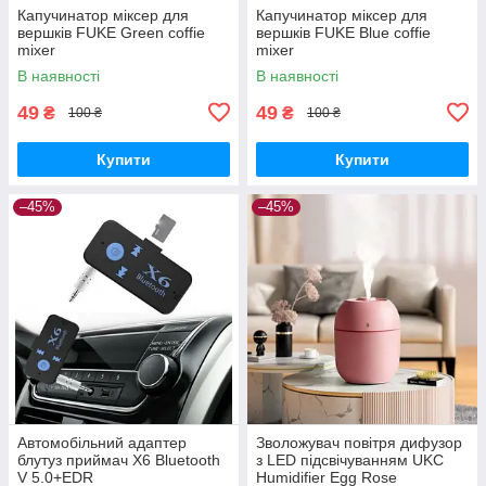
Капучинатор міксер для
Капучинатор міксер для
вершків FUKE Green coffie
вершків FUKE Blue coffie
mixer
mixer
В наявності
В наявності
49
49
₴
₴
100 ₴
100 ₴
Купити
Купити
–45%
–45%
Автомобільний адаптер
Зволожувач повітря дифузор
блутуз приймач X6 Bluetooth
з LED підсвічуванням UKC
V 5.0+EDR
Humidifier Egg Rose