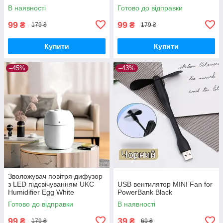
В наявності
Готово до відправки
99
99
₴
₴
179 ₴
179 ₴
Купити
Купити
–45%
–43%
Зволожувач повітря дифузор
з LED підсвічуванням UKC
USB вентилятор MINI Fan for
Humidifier Egg White
PowerBank Black
Готово до відправки
В наявності
99
39
₴
₴
179 ₴
69 ₴