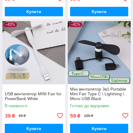
Купити
Купити
–43%
–41%
Міні вентилятор 3в1 Portable
USB вентилятор MINI Fan for
Mini Fan Type C \ Lightning \
PowerBank White
Micro USB Black
В наявності
Готово до відправки
39
59
₴
₴
69 ₴
100 ₴
Купити
Купити