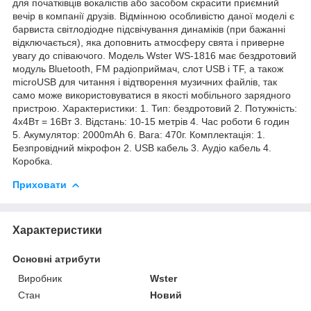
для початківців вокалістів або засобом скрасити приємний
вечір в компанії друзів. Відмінною особливістю даної моделі є
барвиста світлодіодне підсвічування динаміків (при бажанні
відключається), яка доповнить атмосферу свята і приверне
увагу до співаючого. Модель Wster WS-1816 має бездротовий
модуль Bluetooth, FM радіоприймач, слот USB і TF, а також
microUSB для читання і відтворення музичних файлів, так
само може використовуватися в якості мобільного зарядного
пристрою. Характеристики: 1. Тип: бездротовий 2. Потужність:
4х4Вт = 16Вт 3. Відстань: 10-15 метрів 4. Час роботи 6 годин
5. Акумулятор: 2000mAh 6. Вага: 470г. Комплектація: 1.
Безпровідний мікрофон 2. USB кабель 3. Аудіо кабель 4.
Коробка.
Приховати
Характеристики
Основні атрибути
Виробник
Wster
Стан
Новий