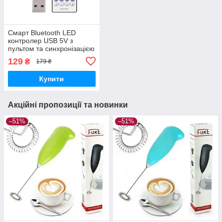
Смарт Bluetooth LED
контролер USB 5V з
пультом та синхронізацією
з музикою для адресної
129
₴
179 ₴
стрічки (гірлянди)
Купити
Акційні пропозиції та новинки
–51%
–51%