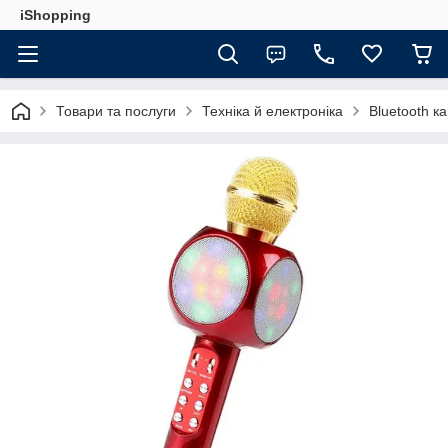
iShopping
Товари та послуги
Техніка й електроніка
Bluetooth к