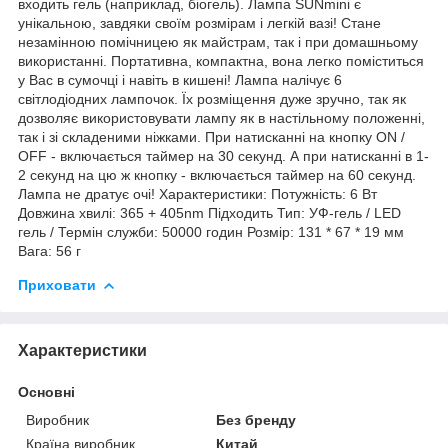
входить гель (наприклад, біогель). Лампа SUNmini є
унікальною, завдяки своїм розмірам і легкій вазі! Стане
незамінною помічницею як майстрам, так і при домашньому
використанні. Портативна, компактна, вона легко поміститься
у Вас в сумочці і навіть в кишені! Лампа налічує 6
світлодіодних лампочок. Їх розміщення дуже зручно, так як
дозволяє використовувати лампу як в настільному положенні,
так і зі складеними ніжками. При натисканні на кнопку ON /
OFF - включається таймер на 30 секунд. А при натисканні в 1-
2 секунд на цю ж кнопку - включається таймер на 60 секунд.
Лампа не дратує очі! Характеристики: Потужність: 6 Вт
Довжина хвилі: 365 + 405nm Підходить Тип: УФ-гель / LED
гель / Термін служби: 50000 годин Розмір: 131 * 67 * 19 мм
Вага: 56 г
Приховати
Характеристики
Основні
Виробник
Без бренду
Країна виробник
Китай