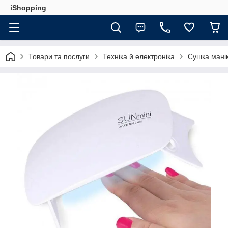
iShopping
Товари та послуги
Техніка й електроніка
Сушка манік