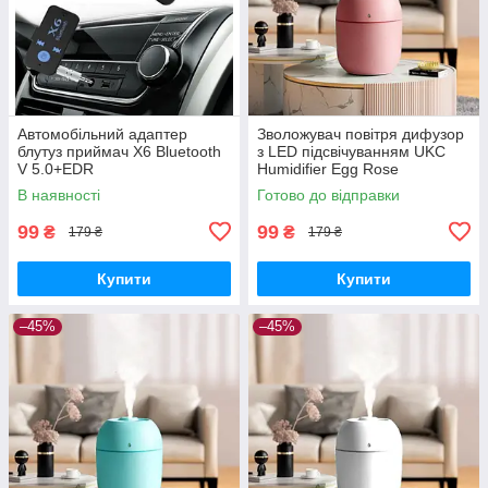
Автомобільний адаптер
Зволожувач повітря дифузор
блутуз приймач X6 Bluetooth
з LED підсвічуванням UKC
V 5.0+EDR
Humidifier Egg Rose
В наявності
Готово до відправки
99
99
₴
₴
179 ₴
179 ₴
Купити
Купити
–45%
–45%