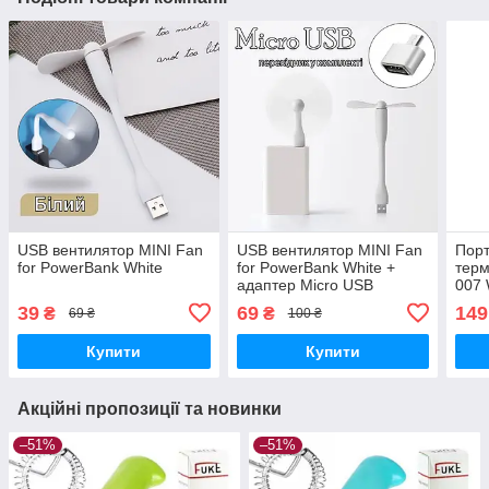
USB вентилятор MINI Fan
USB вентилятор MINI Fan
Порт
for PowerBank White
for PowerBank White +
терм
адаптер Micro USB
007 
39
69
149
₴
₴
69 ₴
100 ₴
Купити
Купити
Акційні пропозиції та новинки
–51%
–51%