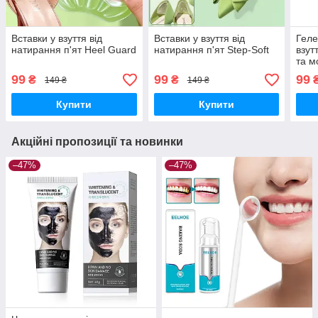
Вставки у взуття від
Вставки у взуття від
Геле
натирання п'ят Heel Guard
натирання п'ят Step-Soft
взут
та м
усті
99
99
99
₴
₴
149 ₴
149 ₴
Pads
Купити
Купити
Акційні пропозиції та новинки
–47%
–47%