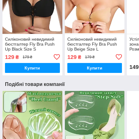
Силіконовий невидимий
Силіконовий невидимий
Усті
бюстгалтер Fly Bra Рush
бюстгалтер Fly Bra Рush
зона
Up Black Size S
Up Beigе Size L
Розм
129
129
₴
₴
179 ₴
179 ₴
149
Купити
Купити
Подібні товари компанії