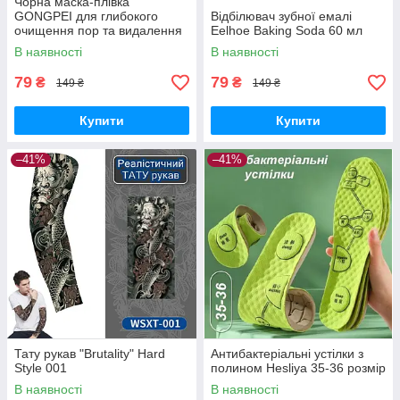
Чорна маска-плівка
GONGPEI для глибокого
Відбілювач зубної емалі
очищення пор та видалення
Eelhoe Baking Soda 60 мл
чорних цяток, 60 г
В наявності
В наявності
79
79
₴
₴
149 ₴
149 ₴
Купити
Купити
–41%
–41%
Тату рукав "Brutality" Hard
Антибактеріальні устілки з
Style 001
полином Hesliya 35-36 розмір
В наявності
В наявності