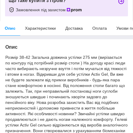
Що таке купити з Пром?
Замовлення під захистом
Опис
Характеристики
Доставка
Оплата
Умови п
Опис
Розмір 38-42 Загальна довжина устілки 275 мм (вирізається
по контуру під потрібний розмір стопи ) На догоду красі люди
часто вибирають незручне взуття і потім мучаться від тяжкості
і втоми в ногах. Відкривши для себе устілки Activ Gel, Ви вже
не будете залежати від примхи виробників - будь-яка пара
стане комфортною в носінні. Від положення стопи багато що
залежить. Так, при неправильній постановці ноги суглоби
зношуються швидше і починають хворіти задовго до
пенсійного віку. Нова розробка захистить Вас від подібних
неприємностей і допоможе привнести в життя побільше
активності. Які особливості новинки? Звичайні устілки швидко
продавлюються і не дають ногам належного комфорту. Гелеві
устілки Activ Gel сильно відрізняються від виробів аналогічного
призначення. Вони створювалися з урахуванням біомеханіки