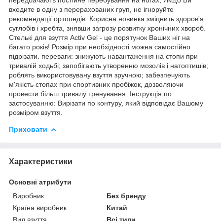
входите в одну з перерахованих груп, не ігноруйте
рекомендації ортопедів. Корисна новинка зміцнить здоров'я
суглобів і хребта, знявши загрозу розвитку хронічних хвороб.
Cтелькі для взуття Activ Gel - це порятунок Ваших ніг на
багато років! Розмір при необхідності можна самостійно
підрізати. переваги: знижують навантаження на стопи при
тривалій ходьбі; запобігають утворенню мозолів і натоптишів;
роблять використовувану взуття зручною; забезпечують
м'якість стопах при спортивних пробіжок, дозволяючи
провести більш тривалу тренування. Інструкція по
застосуванню: Вирізати по контуру, який відповідає Вашому
розміром взуття.
Приховати
Характеристики
Основні атрибути
Виробник
Без бренду
Країна виробник
Китай
Вид взуття
Всі типи