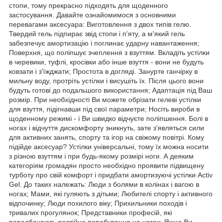
стопи, тому прекрасно підходять для щоденного
застосування. Давайте ознайомимося з основними
перевагами аксесуара: Виготовлення з двох типів гелю.
Твердий гель підпирає звід стопи і п'яту, а м'який гель
забезпечує амортизацію і поглинає ударну навантаження;
Поверхня, що поліпшує зчеплення з взуттям. Вкладіть устілки
в черевики, туфлі, кросівки або інше взуття - вони не будуть
ковзати і з'їжджати; Простота в догляді. Занурте ганчірку в
мильну воду, протріть устілки і висушіть їх. Після цього вони
будуть готові до подальшого використання; Адаптація під Ваш
розмір. При необхідності Ви можете обрізати гелеві устілки
для взуття, підігнавши під свої параметри; Носіть вироби в
щоденному режимі - і Ви швидко відчуєте поліпшення. Болі в
ногах і відчуття дискомфорту зникнуть, зате з'являться сили
для активних занять, спорту та ігор на свіжому повітрі. Кому
підійде аксесуар? Устілки універсальні, тому їх можна носити
з різною взуттям і при будь-якому розмірі ноги. А деяким
категоріям громадян просто необхідно проявити підвищену
турботу про свій комфорт і придбати амортизуючі устілки Activ
Gel. До таких належать: Люди з болями в колінах і вагою в
ногах; Мами, які гуляють з дітьми; Любителі спорту і активного
відпочинку; Люди похилого віку; Прихильники походів і
тривалих прогулянок; Представники професій, які
передбачають постійне перебування на ногах; Якщо Ви