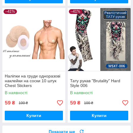
–41%
–41%
Наліпки на груди одноразові
наклейки на соски 10 штук
Тату рукав "Brutality" Hard
Chest Stickers
Style 006
В наявності
В наявності
59
59
₴
₴
100 ₴
100 ₴
Купити
Купити
Показати ще