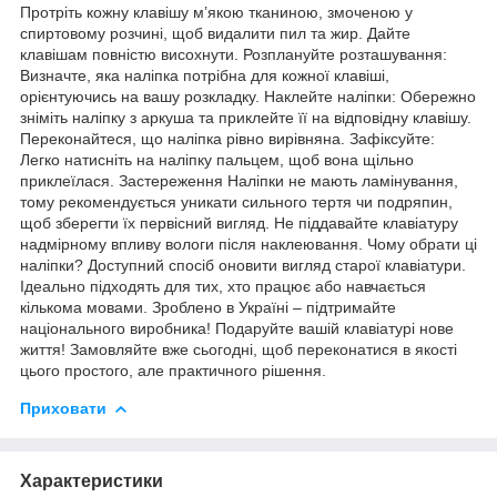
Протріть кожну клавішу м’якою тканиною, змоченою у
спиртовому розчині, щоб видалити пил та жир. Дайте
клавішам повністю висохнути. Розплануйте розташування:
Визначте, яка наліпка потрібна для кожної клавіші,
орієнтуючись на вашу розкладку. Наклейте наліпки: Обережно
зніміть наліпку з аркуша та приклейте її на відповідну клавішу.
Переконайтеся, що наліпка рівно вирівняна. Зафіксуйте:
Легко натисніть на наліпку пальцем, щоб вона щільно
приклеїлася. Застереження Наліпки не мають ламінування,
тому рекомендується уникати сильного тертя чи подряпин,
щоб зберегти їх первісний вигляд. Не піддавайте клавіатуру
надмірному впливу вологи після наклеювання. Чому обрати ці
наліпки? Доступний спосіб оновити вигляд старої клавіатури.
Ідеально підходять для тих, хто працює або навчається
кількома мовами. Зроблено в Україні – підтримайте
національного виробника! Подаруйте вашій клавіатурі нове
життя! Замовляйте вже сьогодні, щоб переконатися в якості
цього простого, але практичного рішення.
Приховати
Характеристики