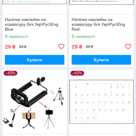
Наліпки наклейки на
Наліпки наклейки на
клавіатуру білі Укр\Рус\Eng
клавіатуру білі Укр\Рус\Eng
Blue
Red
В наявності
В наявності
29
29
₴
₴
59 ₴
59 ₴
Купити
Купити
–43%
–43%