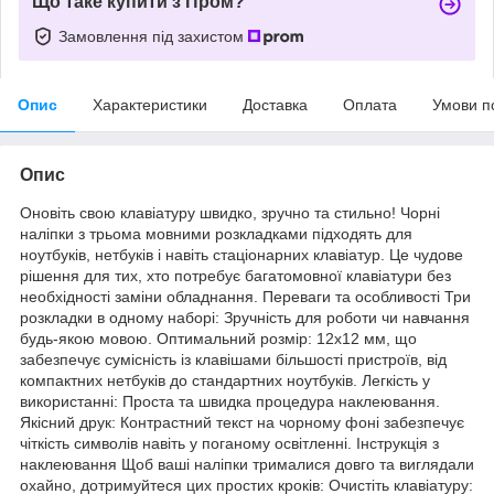
Що таке купити з Пром?
Замовлення під захистом
Опис
Характеристики
Доставка
Оплата
Умови п
Опис
Оновіть свою клавіатуру швидко, зручно та стильно! Чорні
наліпки з трьома мовними розкладками підходять для
ноутбуків, нетбуків і навіть стаціонарних клавіатур. Це чудове
рішення для тих, хто потребує багатомовної клавіатури без
необхідності заміни обладнання. Переваги та особливості Три
розкладки в одному наборі: Зручність для роботи чи навчання
будь-якою мовою. Оптимальний розмір: 12x12 мм, що
забезпечує сумісність із клавішами більшості пристроїв, від
компактних нетбуків до стандартних ноутбуків. Легкість у
використанні: Проста та швидка процедура наклеювання.
Якісний друк: Контрастний текст на чорному фоні забезпечує
чіткість символів навіть у поганому освітленні. Інструкція з
наклеювання Щоб ваші наліпки трималися довго та виглядали
охайно, дотримуйтеся цих простих кроків: Очистіть клавіатуру: