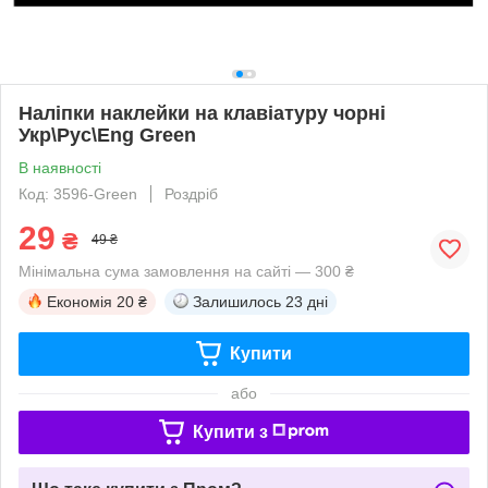
Наліпки наклейки на клавіатуру чорні
Укр\Рус\Eng Green
В наявності
Код: 3596-Green
Роздріб
29
₴
49 ₴
Мінімальна сума замовлення на сайті — 300 ₴
Економія
20 ₴
Залишилось
23 дні
Купити
або
Купити з