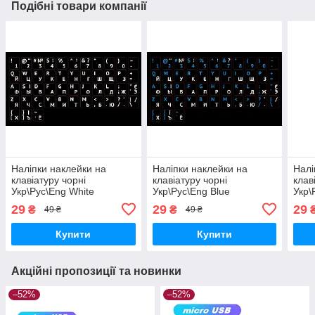
Подібні товари компанії
Наліпки наклейки на
Наліпки наклейки на
Налі
клавіатуру чорні
клавіатуру чорні
клав
Укр\Рус\Eng White
Укр\Рус\Eng Blue
Укр\
29
29
29
₴
₴
49 ₴
49 ₴
Купити
Купити
Акційні пропозиції та новинки
–52%
–52%