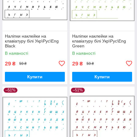
Наліпки наклейки на
Наліпки наклейки на
клавіатуру білі Укр\Рус\Eng
клавіатуру білі Укр\Рус\Eng
Black
Green
В наявності
В наявності
29
29
₴
₴
59 ₴
59 ₴
Купити
Купити
–51%
–51%