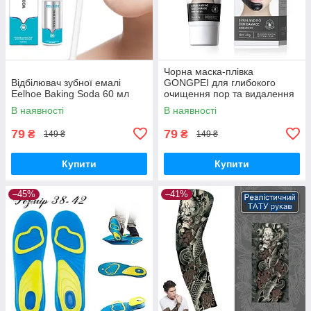
Чорна маска-плівка
Відбілювач зубної емалі
GONGPEI для глибокого
Eelhoe Baking Soda 60 мл
очищення пор та видалення
чорних цяток, 60 г
В наявності
В наявності
79
79
₴
₴
149 ₴
149 ₴
Купити
Купити
–45%
–41%