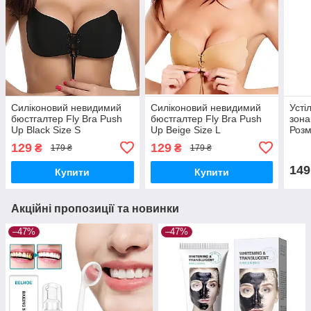
Силіконовий невидимий
Силіконовий невидимий
Усті
бюстгалтер Fly Bra Рush
бюстгалтер Fly Bra Рush
зона
Up Black Size S
Up Beigе Size L
Розм
129
129
₴
₴
179 ₴
179 ₴
149
Купити
Купити
Акційні пропозиції та новинки
–47%
–47%