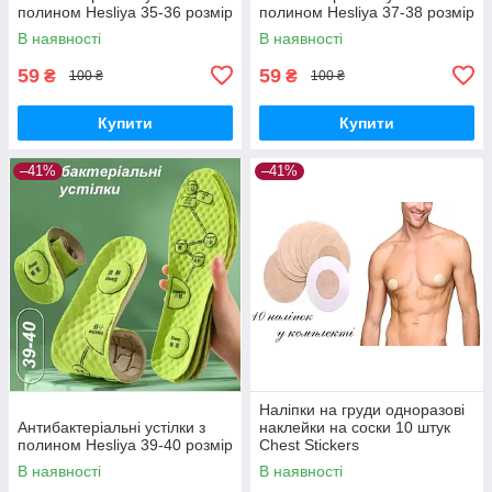
полином Hesliya 35-36 розмір
полином Hesliya 37-38 розмір
В наявності
В наявності
59
59
₴
₴
100 ₴
100 ₴
Купити
Купити
–41%
–41%
Наліпки на груди одноразові
Антибактеріальні устілки з
наклейки на соски 10 штук
полином Hesliya 39-40 розмір
Chest Stickers
В наявності
В наявності