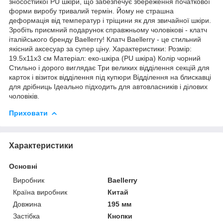
зносостійкої PU шкіри, що забезпечує збереження початкової
форми виробу тривалий термін. Йому не страшна
деформація від температур і тріщини як для звичайної шкіри.
Зробіть приємний подарунок справжньому чоловікові - клатч
італійського бренду Baellerry! Клатч Baellerry - це стильний
якісний аксесуар за супер ціну. Характеристики: Розмір:
19.5x11x3 см Матеріал: еко-шкіра (PU шкіра) Колір чорний
Стильно і дорого виглядає Три великих відділення секцій для
карток і візиток відділення під купюри Відділення на блискавці
для дрібниць Ідеально підходить для автовласників і ділових
чоловіків.
Приховати
Характеристики
Основні
Виробник
Baellerry
Країна виробник
Китай
Довжина
195 мм
Застібка
Кнопки