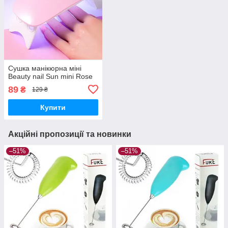
Сушка манікюрна міні
Beauty nail Sun mini Rose
89
₴
129 ₴
Купити
Акційні пропозиції та новинки
–51%
–51%