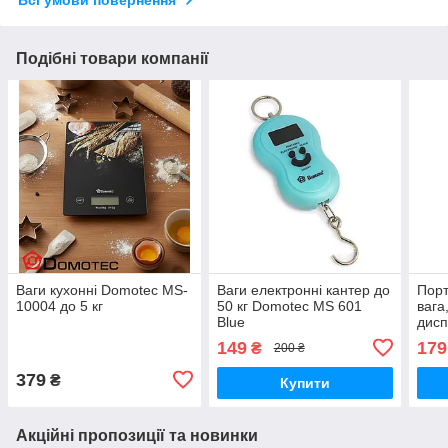
Всі умови повернення
Подібні товари компанії
Ваги кухонні Domotec MS-
Ваги електронні кантер до
Порт
10004 до 5 кг
50 кг Domotec MS 601
вага
Blue
дисп
Scal
149
179
₴
200 ₴
379
₴
Купити
Акційні пропозиції та новинки