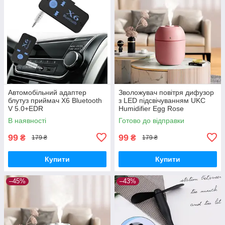
Автомобільний адаптер
Зволожувач повітря дифузор
блутуз приймач X6 Bluetooth
з LED підсвічуванням UKC
V 5.0+EDR
Humidifier Egg Rose
В наявності
Готово до відправки
99
99
₴
₴
179 ₴
179 ₴
Купити
Купити
–45%
–43%