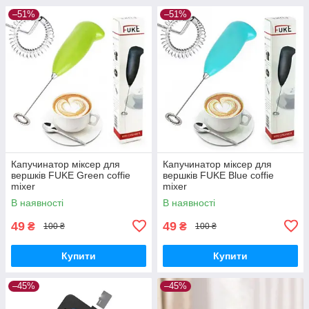
–51%
–51%
Капучинатор міксер для
Капучинатор міксер для
вершків FUKE Green coffie
вершків FUKE Blue coffie
mixer
mixer
В наявності
В наявності
49
49
₴
₴
100 ₴
100 ₴
Купити
Купити
–45%
–45%