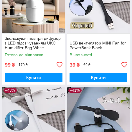
Зволожувач повітря дифузор
з LED підсвічуванням UKC
USB вентилятор MINI Fan for
Humidifier Egg White
PowerBank Black
Готово до відправки
В наявності
99
39
₴
₴
179 ₴
69 ₴
Купити
Купити
–43%
–41%