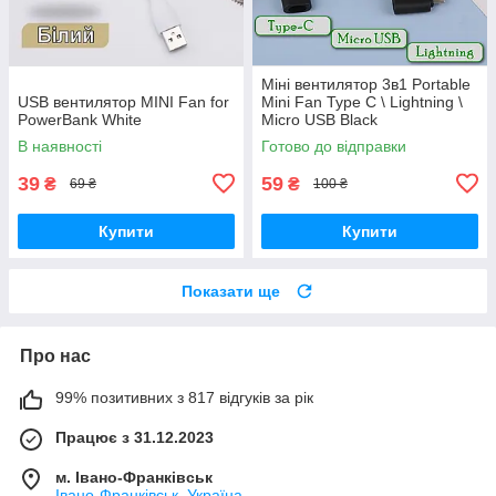
Міні вентилятор 3в1 Portable
USB вентилятор MINI Fan for
Mini Fan Type C \ Lightning \
PowerBank White
Micro USB Black
В наявності
Готово до відправки
39
59
₴
₴
69 ₴
100 ₴
Купити
Купити
Показати ще
Про нас
99% позитивних з 817 відгуків за рік
Працює з 31.12.2023
м. Івано-Франківськ
Івано-Франківськ, Україна