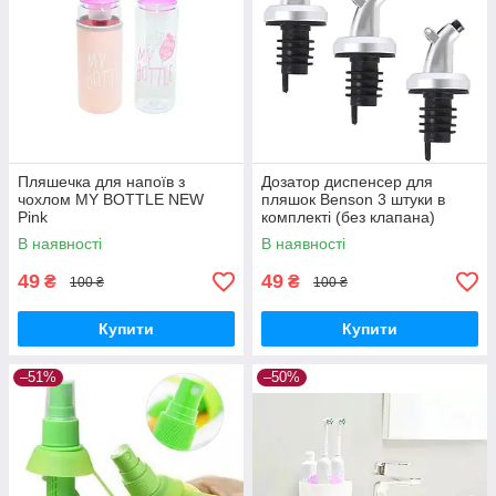
Пляшечка для напоїв з
Дозатор диспенсер для
чохлом MY BOTTLE NEW
пляшок Benson 3 штуки в
Pink
комплекті (без клапана)
В наявності
В наявності
49
49
₴
₴
100 ₴
100 ₴
Купити
Купити
–51%
–50%