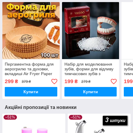
Пергаментна форма для
Набір для моделювання
Набі
аерогрилю та духовки,
зубів, форми для відливу
зубі
вкладиші Air Fryer Paper
тимчасових зубів з
тимч
Liners для випікання
полімеру YAGOO Tooth
полі
299
199
199
₴
₴
379 ₴
279 ₴
23х4.5см, кругла, 100шт.
Mold Kit (верх та низ)
Mold
Купити
Купити
Акційні пропозиції та новинки
–51%
–51%