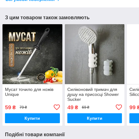
З цим товаром також замовляють
Мусат точило для ножів
Силіконовий тримач для
Силі
Unique
душу на присосці Shower
Sili
Sucker
59
49
99
₴
₴
79 ₴
69 ₴
Купити
Купити
Подібні товари компанії