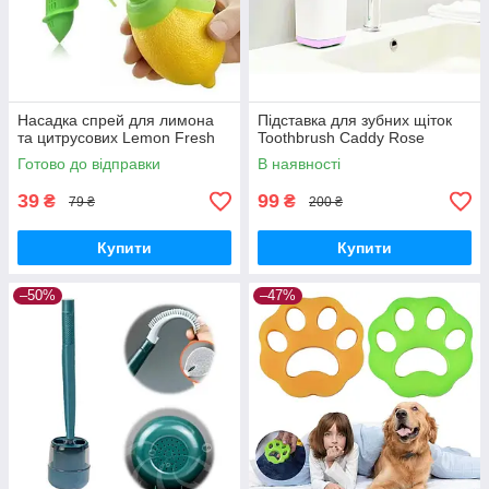
Насадка спрей для лимона
Підставка для зубних щіток
та цитрусових Lemon Fresh
Toothbrush Caddy Rose
Готово до відправки
В наявності
39
99
₴
₴
79 ₴
200 ₴
Купити
Купити
–50%
–47%