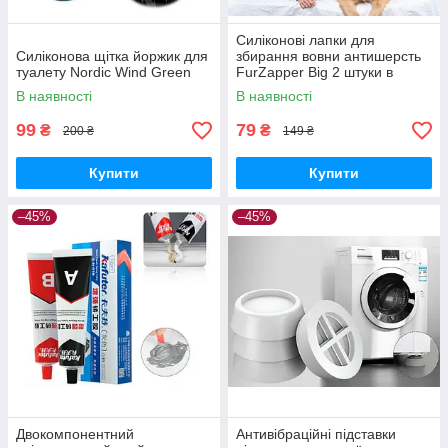
Силіконові лапки для
Силіконова щітка йоржик для
збирання вовни антишерсть
туалету Nordic Wind Green
FurZapper Big 2 штуки в
комплекті 95 мм
В наявності
В наявності
99
79
₴
₴
200 ₴
149 ₴
Купити
Купити
–45%
–45%
Двокомпонентний
Антивібраційні підставки