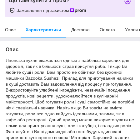
Що таке купити з Пром?
Замовлення під захистом
Опис
Характеристики
Доставка
Оплата
Умови 
Опис
Японська кухня вважається однією з найбільш корисних для
здоров'я, так як в більшості страв присутня риба. І якщо Ви
любите суші і роли, Вам просто не обійтися без кухонної
машинки Bazooka Sushezi. Прилад для приготування начинки
в суші доставить Вам задоволення від процесу приготування.
Використовуйте улюблені інгредієнти, незвичайні поєднання
продуктів, нові рецепти, удосконалюйтеся в кулінарній
майстерності. Щоб готувати роли і суші самостійно не потрібні
ніякі спеціальні навички. Навіть якщо Ви зовсім не вмієте
готувати, роли все одно вийдуть ідеальними, такими, як в
кафе або ресторані. Даний прилад можна використовувати не
тільки для приготування суші, але і голубців, і солодких ролів.
Фантазуйте, і Ваші домочадці або гості будуть здивовані
приємного кулінарного вечора! Матеріал: Харчовий пластик