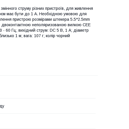
змінного струму різних пристроїв, для живлення
роєм має бути до 1 А. Необхідною умовою для
ивлення пристрою розмірами штекера 5.5*2.5mm
ий двоконтактною неполяризованою вилкою CEE
 - 60 Гц; вихідний струм: DC 5 В, 1 А; діаметр
лизько 1 м; вага: 107 г; колір чорний
ду