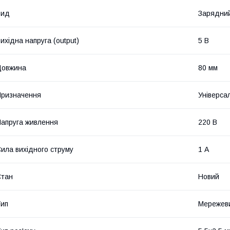
Вид
Зарядний
ихідна напруга (output)
5 В
Довжина
80 мм
ризначення
Універса
апруга живлення
220 В
ила вихідного струму
1 А
Стан
Новий
ип
Мережев