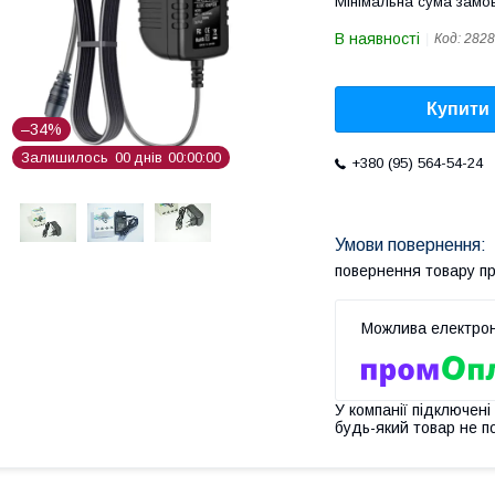
Мінімальна сума замов
В наявності
Код:
2828
Купити
–34%
Залишилось
0
0
днів
0
0
0
0
0
0
+380 (95) 564-54-24
повернення товару п
У компанії підключені
будь-який товар не п