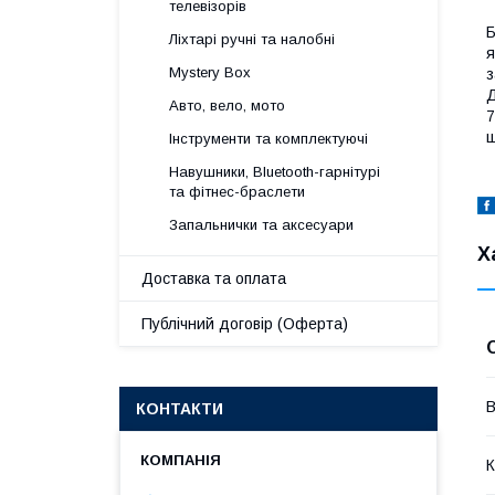
телевізорів
Б
Ліхтарі ручні та налобні
я
Mystery Box
з
Д
Авто, вело, мото
7
ш
Інструменти та комплектуючі
Навушники, Bluetooth-гарнітурі
та фітнес-браслети
Запальнички та аксесуари
Х
Доставка та оплата
Публічний договір (Оферта)
В
КОНТАКТИ
К