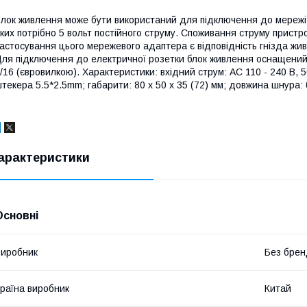
лок живлення може бути використаний для підключення до мережі 
ких потрібно 5 вольт постійного струму. Споживання струму прист
астосування цього мережевого адаптера є відповідність гнізда ж
ля підключення до електричної розетки блок живлення оснащен
/16 (євровилкою). Характеристики: вхідний струм: AC 110 - 240 В, 50
текера 5.5*2.5mm; габарити: 80 x 50 x 35 (72) мм; довжина шнура: б
арактеристики
Основні
иробник
Без брен
раїна виробник
Китай