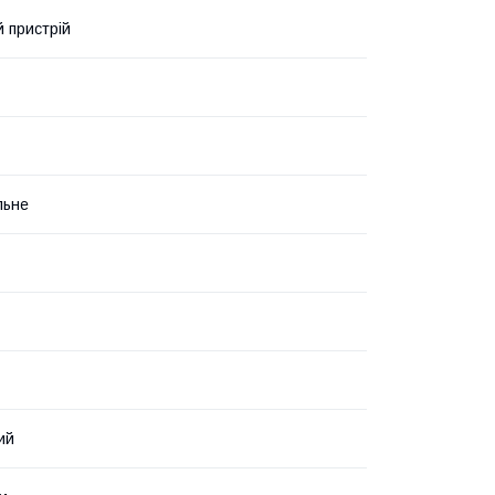
 пристрій
льне
ий