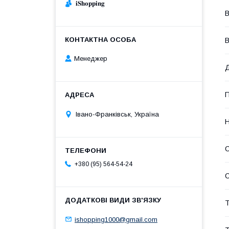
𝐢𝐒𝐡𝐨𝐩𝐩𝐢𝐧𝐠
В
Менеджер
П
Івано-Франківськ, Україна
Н
С
+380 (95) 564-54-24
Т
ishopping1000@gmail.com