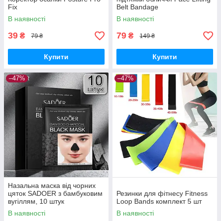
Fix
Belt Bandage
В наявності
В наявності
39
79
₴
₴
79 ₴
149 ₴
Купити
Купити
–47%
–47%
Назальна маска від чорних
цяток SADOER з бамбуковим
Резинки для фітнесу Fitness
вугіллям, 10 штук
Loop Bands комплект 5 шт
В наявності
В наявності