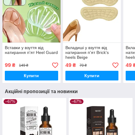
Вставки у взуття від
Вкладиші у взуття від
Вкла
натирання п'ят Heel Guard
натирання п'ят Brick's
нати
heels Beige
heel
99
49
49
₴
₴
149 ₴
70 ₴
Купити
Купити
Акційні пропозиції та новинки
–67%
–67%