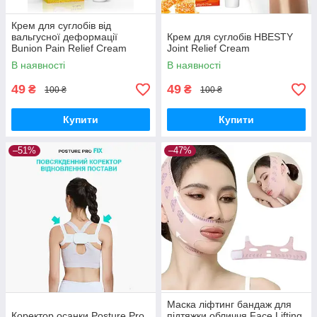
Крем для суглобів від
вальгусної деформації
Крем для суглобів HBESTY
Bunion Pain Relief Cream
Joint Relief Cream
В наявності
В наявності
49
49
₴
₴
100 ₴
100 ₴
Купити
Купити
–51%
–47%
Маска ліфтинг бандаж для
Коректор осанки Posture Pro
підтяжки обличчя Face Lifting