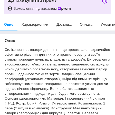
Що таке купити з Пром?
Замовлення під захистом
Опис
Характеристики
Доставка
Оплата
Умови п
Опис
Силіконові протектори для п'ят — це просте, але надзвичайно
ефективне рішення для тих, хто прагне повернути своїм
стопам природну ніжність, гладкість та здоров'я. Виготовлені з
високоякісного, м'якого та еластичного медичного силікону, ці
чохли делікатно облягають ногу, створюючи захисний бар'єр
проти щоденного тиску та тертя. Завдяки спеціальній
перфорації (дихаючим отворам), шкіра під ними не пріє, що
забезпечує комфортне використання протягом усього дня чи
під час нічного відпочинку. Вони є багаторазовими та
універсальними, підходячи для будь-якого розміру ноги.
Основні характеристики: Матеріал: Гіпоалергенний силікон
(TPE). Колір: Білий. Розмір: Універсальний. Комплектація: 1
пара (2 штуки в комплекті). Конструкція: Має вентиляційні
отвори (перфорацію) для циркуляції повітря. Переваги