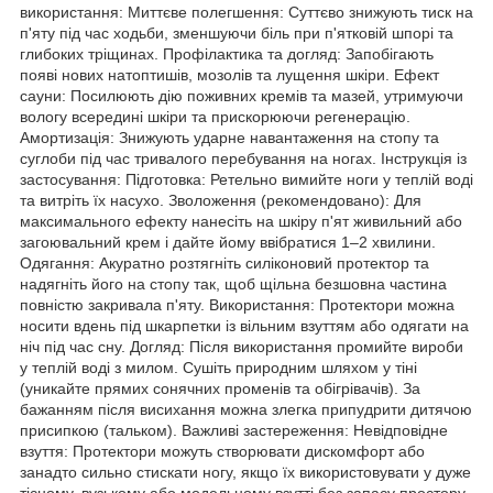
використання: Миттєве полегшення: Суттєво знижують тиск на
п'яту під час ходьби, зменшуючи біль при п'ятковій шпорі та
глибоких тріщинах. Профілактика та догляд: Запобігають
появі нових натоптишів, мозолів та лущення шкіри. Ефект
сауни: Посилюють дію поживних кремів та мазей, утримуючи
вологу всередині шкіри та прискорюючи регенерацію.
Амортизація: Знижують ударне навантаження на стопу та
суглоби під час тривалого перебування на ногах. Інструкція із
застосування: Підготовка: Ретельно вимийте ноги у теплій воді
та витріть їх насухо. Зволоження (рекомендовано): Для
максимального ефекту нанесіть на шкіру п'ят живильний або
загоювальний крем і дайте йому ввібратися 1–2 хвилини.
Одягання: Акуратно розтягніть силіконовий протектор та
надягніть його на стопу так, щоб щільна безшовна частина
повністю закривала п'яту. Використання: Протектори можна
носити вдень під шкарпетки із вільним взуттям або одягати на
ніч під час сну. Догляд: Після використання промийте вироби
у теплій воді з милом. Сушіть природним шляхом у тіні
(уникайте прямих сонячних променів та обігрівачів). За
бажанням після висихання можна злегка припудрити дитячою
присипкою (тальком). Важливі застереження: Невідповідне
взуття: Протектори можуть створювати дискомфорт або
занадто сильно стискати ногу, якщо їх використовувати у дуже
тісному, вузькому або модельному взутті без запасу простору.