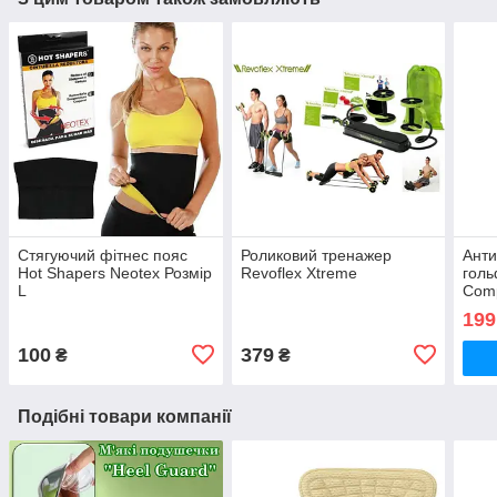
Стягуючий фітнес пояс
Роликовий тренажер
Анти
Hot Shapers Neotex Розмір
Revoflex Xtreme
голь
L
Comp
Розм
199
100
379
₴
₴
Подібні товари компанії