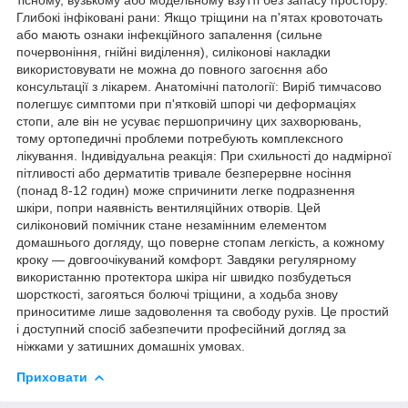
Глибокі інфіковані рани: Якщо тріщини на п'ятах кровоточать
або мають ознаки інфекційного запалення (сильне
почервоніння, гнійні виділення), силіконові накладки
використовувати не можна до повного загоєння або
консультації з лікарем. Анатомічні патології: Виріб тимчасово
полегшує симптоми при п'ятковій шпорі чи деформаціях
стопи, але він не усуває першопричину цих захворювань,
тому ортопедичні проблеми потребують комплексного
лікування. Індивідуальна реакція: При схильності до надмірної
пітливості або дерматитів тривале безперервне носіння
(понад 8-12 годин) може спричинити легке подразнення
шкіри, попри наявність вентиляційних отворів. Цей
силіконовий помічник стане незамінним елементом
домашнього догляду, що поверне стопам легкість, а кожному
кроку — довгоочікуваний комфорт. Завдяки регулярному
використанню протектора шкіра ніг швидко позбудеться
шорсткості, загояться болючі тріщини, а ходьба знову
приноситиме лише задоволення та свободу рухів. Це простий
і доступний спосіб забезпечити професійний догляд за
ніжками у затишних домашніх умовах.
Приховати