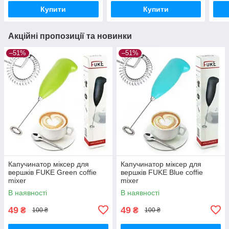
Купити
Купити
Акційні пропозиції та новинки
–51%
–51%
Капучинатор міксер для
Капучинатор міксер для
вершків FUKE Green coffie
вершків FUKE Blue coffie
mixer
mixer
В наявності
В наявності
49
49
₴
₴
100 ₴
100 ₴