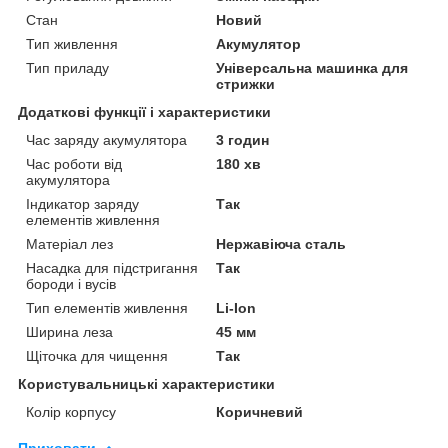
Стан
Новий
Тип живлення
Акумулятор
Тип приладу
Універсальна машинка для
стрижки
Додаткові функції і характеристики
Час заряду акумулятора
3 годин
Час роботи від
180 хв
акумулятора
Індикатор заряду
Так
елементів живлення
Матеріал лез
Нержавіюча сталь
Насадка для підстригання
Так
бороди і вусів
Тип елементів живлення
Li-Ion
Ширина леза
45 мм
Щіточка для чищення
Так
Користувальницькі характеристики
Колір корпусу
Коричневий
Приховати