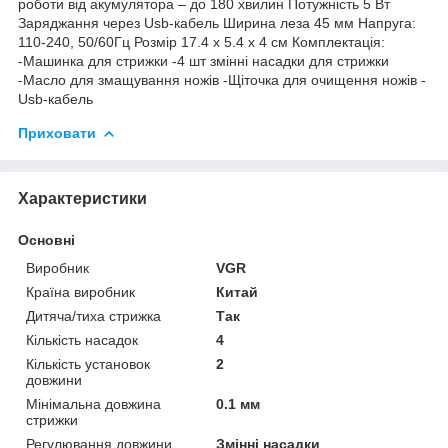
роботи від акумулятора – до 180 хвилин Потужність 5 Вт
Заряджання через Usb-кабель Ширина леза 45 мм Напруга:
110-240, 50/60Гц Розмір 17.4 х 5.4 х 4 см Комплектація:
-Машинка для стрижки -4 шт змінні насадки для стрижки
-Масло для змащування ножів -Щіточка для очищення ножів -
Usb-кабель
Приховати
Характеристики
Основні
Виробник
VGR
Країна виробник
Китай
Дитяча/тиха стрижка
Так
Кількість насадок
4
Кількість установок
2
довжини
Мінімальна довжина
0.1 мм
стрижки
Регулювання довжини
Змінні насадки