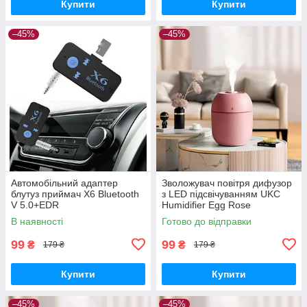
Купити
Купити
–45%
–45%
Автомобільний адаптер
Зволожувач повітря дифузор
блутуз приймач X6 Bluetooth
з LED підсвічуванням UKC
V 5.0+EDR
Humidifier Egg Rose
В наявності
Готово до відправки
99
99
₴
₴
179 ₴
179 ₴
Купити
Купити
–45%
–45%