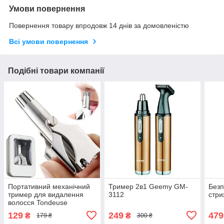
Умови повернення
Повернення товару впродовж 14 днів за домовленістю
Всі умови повернення
Подібні товари компанії
Портативний механічний
Тример 2в1 Geemy GM-
Безп
тример для видалення
3112
стри
волосся Tondeuse
129
249
479
₴
₴
179 ₴
300 ₴