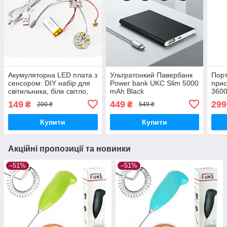
Акумуляторна LED плата з
Ультратонкий Павербанк
Порт
сенсором: DIY набір для
Power bank UKC Slim 5000
прис
світильника, біле світло,
mAh Black
360
USB зарядка, батарея
149
449
299
₴
₴
200 ₴
549 ₴
Купити
Купити
Акційні пропозиції та новинки
–51%
–51%