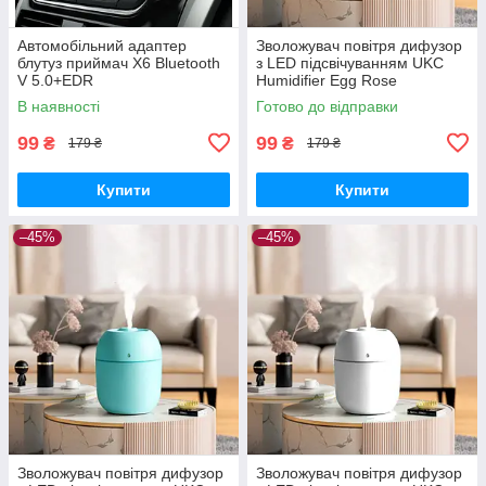
Автомобільний адаптер
Зволожувач повітря дифузор
блутуз приймач X6 Bluetooth
з LED підсвічуванням UKC
V 5.0+EDR
Humidifier Egg Rose
В наявності
Готово до відправки
99
99
₴
₴
179 ₴
179 ₴
Купити
Купити
–45%
–45%
Зволожувач повітря дифузор
Зволожувач повітря дифузор