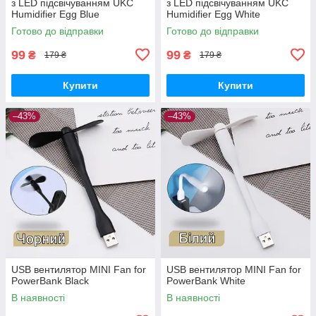
з LED підсвічуванням UKC
з LED підсвічуванням UKC
Humidifier Egg Blue
Humidifier Egg White
Готово до відправки
Готово до відправки
99
99
₴
₴
179 ₴
179 ₴
Купити
Купити
–43%
–43%
USB вентилятор MINI Fan for
USB вентилятор MINI Fan for
PowerBank Black
PowerBank White
В наявності
В наявності