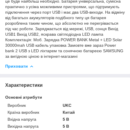
це буде найбільш необхідно. Батарея універсальна, сумісна
практично з усіма можливими пристроями, що підтримують
підключення через порт USB і має два USB-виходи. На відміну
від багатьох акумуляторів подібного типу ця батарея
розроблена таким чином, що абсолютно не перегрівається
під час роботи. Заряджається від мережі, USB, сонця Вихід
USB1 Вихід USB2, яскрава світлодіодна LED лампа
Комплектація: Моб. Зарядка POWER BANK Metal + LED Solar
30000mah USB кабель упаковка Замовте вже зараз Power
bank 2 USB з LED ліхтарем та сонячною батареєю SAMSUNG
за вигідною ціною в інтернет-магазині
Приховати
Характеристики
Основні атрибути
Виробник
UKC
Країна виробник
Китай
Вхідна напруга
5 В
Вихідна напруга
5 В