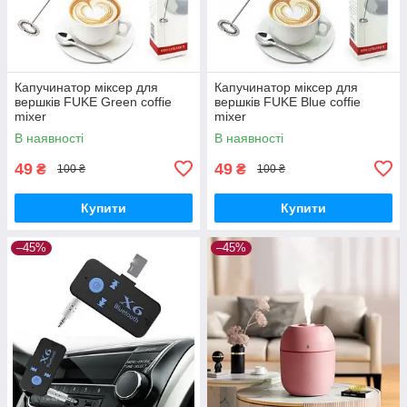
Капучинатор міксер для
Капучинатор міксер для
вершків FUKE Green coffie
вершків FUKE Blue coffie
mixer
mixer
В наявності
В наявності
49
49
₴
₴
100 ₴
100 ₴
Купити
Купити
–45%
–45%