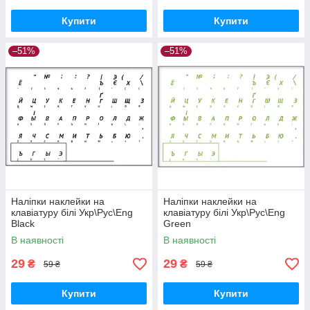
Купити
Купити
–51%
–51%
Наліпки наклейки на
Наліпки наклейки на
клавіатуру білі Укр\Рус\Eng
клавіатуру білі Укр\Рус\Eng
Black
Green
В наявності
В наявності
29
29
₴
₴
59 ₴
59 ₴
Купити
Купити