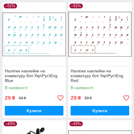
–51%
–51%
Наліпки наклейки на
Наліпки наклейки на
клавіатуру білі Укр\Рус\Eng
клавіатуру білі Укр\Рус\Eng
Blue
Red
В наявності
В наявності
29
29
₴
₴
59 ₴
59 ₴
Купити
Купити
–43%
–43%