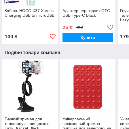
Кабель HOCO X37 Xpress
Адаптер перехідник OTG
Гнуч
Charging USB to microUSB
USB Type-C Black
тел
Lazy
25
₴
40 ₴
100
179
₴
Купити
Подібні товари компанії
Гнучкий тримач для
Універсальний
Унів
телефону з прищепкою
силіконовий тримач-
силі
Lazy Bracket Black
липучка для телефону на
липу