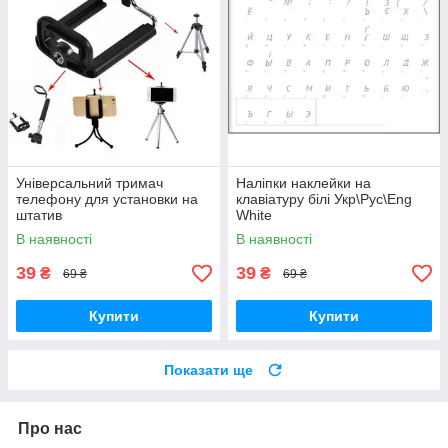
Універсальний тримач
Наліпки наклейки на
телефону для установки на
клавіатуру білі Укр\Рус\Eng
штатив
White
В наявності
В наявності
39
39
₴
₴
69 ₴
69 ₴
Купити
Купити
Показати ще
Про нас