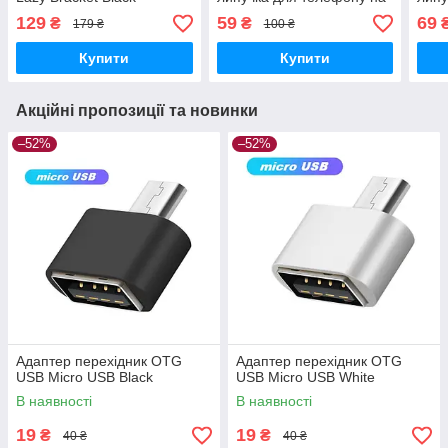
40 присосках Lipper Red
40 п
129
59
69
₴
₴
179 ₴
100 ₴
Tran
Купити
Купити
Акційні пропозиції та новинки
–52%
–52%
Адаптер перехідник OTG
Адаптер перехідник OTG
USB Micro USB Black
USB Micro USB White
В наявності
В наявності
19
19
₴
₴
40 ₴
40 ₴