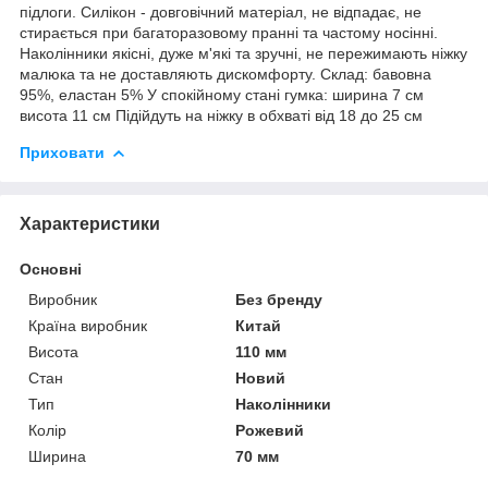
підлоги. Силікон - довговічний матеріал, не відпадає, не
стирається при багаторазовому пранні та частому носінні.
Наколінники якісні, дуже м'які та зручні, не пережимають ніжку
малюка та не доставляють дискомфорту. Склад: бавовна
95%, еластан 5% У спокійному стані гумка: ширина 7 см
висота 11 см Підійдуть на ніжку в обхваті від 18 до 25 см
Приховати
Характеристики
Основні
Виробник
Без бренду
Країна виробник
Китай
Висота
110 мм
Стан
Новий
Тип
Наколінники
Колір
Рожевий
Ширина
70 мм