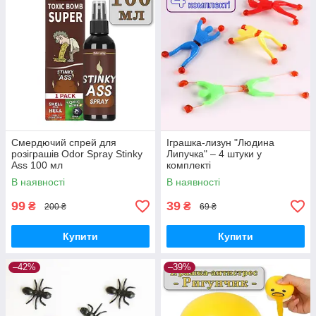
Смердючий спрей для
Іграшка-лизун "Людина
розіграшів Odor Spray Stinky
Липучка" – 4 штуки у
Ass 100 мл
комплекті
В наявності
В наявності
99
39
₴
₴
200 ₴
69 ₴
Купити
Купити
–42%
–39%