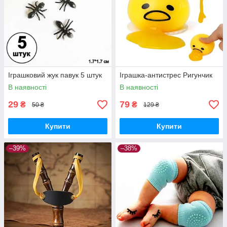
Іграшковий жук павук 5 штук
Іграшка-антистрес Ригунчик
В наявності
В наявності
29
79
₴
₴
50 ₴
129 ₴
Купити
Купити
–39%
–38%