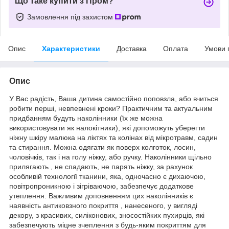
Що таке купити з Пром?
Замовлення під захистом
Опис
Характеристики
Доставка
Оплата
Умови 
Опис
У Вас радість, Ваша дитина самостійно поповзла, або вчиться
робити перші, невпевнені кроки? Практичним та актуальним
придбанням будуть наколінники (їх же можна
використовувати як налокітники), які допоможуть уберегти
ніжну шкіру малюка на ліктях та колінах від мікротравм, садин
та стирання. Можна одягати як поверх колготок, лосин,
чоловічків, так і на голу ніжку, або ручку. Наколінники щільно
прилягають , не спадають, не парять ніжку, за рахунок
особливій ​​технології тканини, яка, одночасно є дихаючою,
повітропроникною і зігріваючою, забезпечує додаткове
утеплення. Важливим доповненням цих наколінників є
наявність антиковзного покриття , нанесеного, у вигляді
декору, з красивих, силіконових, зносостійких пухирців, які
забезпечують міцне зчеплення з будь-яким покриттям для