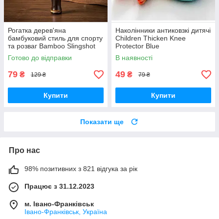
Рогатка дерев'яна
Наколінники антиковзкі дитячі
бамбуковий стиль для спорту
Children Thicken Knee
та розваг Bamboo Slingshot
Protector Blue
Готово до відправки
В наявності
79
49
₴
₴
129 ₴
79 ₴
Купити
Купити
Показати ще
Про нас
98% позитивних з 821 відгука за рік
Працює з 31.12.2023
м. Івано-Франківськ
Івано-Франківськ, Україна