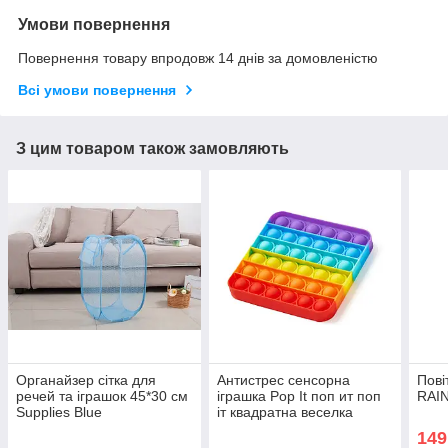
Умови повернення
Повернення товару впродовж 14 днів за домовленістю
Всі умови повернення
З цим товаром також замовляють
Органайзер сітка для
Антистрес сенсорна
Пові
речей та іграшок 45*30 см
іграшка Pop It поп ит поп
RAI
Supplies Blue
іт квадратна веселка
12х12 см
149