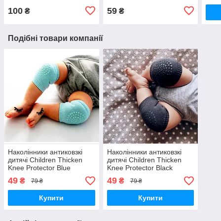
100
59
₴
₴
Подібні товари компанії
Наколінники антиковзкі
Наколінники антиковзкі
дитячі Children Thicken
дитячі Children Thicken
Knee Protector Blue
Knee Protector Black
49
49
₴
₴
79 ₴
79 ₴
Купити
Купити