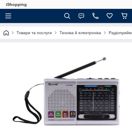
iShopping
Товари та послуги
Техніка й електроніка
Радіоприйм