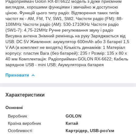
Радіоприймач Golon RX-BT6622 модель з дуже приємним
виглядом, хорошими функціями і звичайно ж доступною
ціною. Функцій цього типу радіо: Відтворення таких типів
частот як - AM, FM, TV, SW1, SW2. Частоти радіо (FM): 88-
108MHz Частоти радіо (AM): 530-1710KHz Частоти радіо
(SW1-7): 4,75-22MHz Ручне регулювання звуку і радіо
Висувна антена Знімний ремінець на руку Заряджається від
USB: DC 5V Живлення: акумулятор 600mAh або 3 батареї 1,5
V AA (в комплект не входять) Кількість динаміків: 1 Матеріал
корпусу: пластик Вага (без батарей): 235 г Розмір: 135 x 80 x
40 мм Комплектація: Радіоприймач GOLON RX-6622; Кабель
зарядное USB - mini USB; Акумуляторна батарея
Приховати
Характеристики
Основні
Виробник
GOLON
Країна виробник
Китай
Особливості
Картрідер, USB-роз'єм