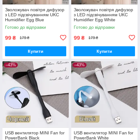
Зволожувач повітря дифузор
Зволожувач повітря дифузор
з LED підсвічуванням UKC
з LED підсвічуванням UKC
Humidifier Egg Blue
Humidifier Egg White
Готово до відправки
Готово до відправки
99
99
₴
₴
179 ₴
179 ₴
Купити
Купити
–43%
–43%
USB вентилятор MINI Fan for
USB вентилятор MINI Fan for
PowerBank Black
PowerBank White