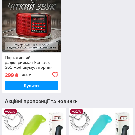
Портативний
радіоприймач Nontaus
S61 Red акумуляторний
FM/AM Radio Player
299
₴
400 ₴
Купити
Акційні пропозиції та новинки
–51%
–51%