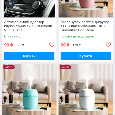
Автомобільний адаптер
Зволожувач повітря дифузор
блутуз приймач X6 Bluetooth
з LED підсвічуванням UKC
V 5.0+EDR
Humidifier Egg Rose
В наявності
Готово до відправки
99
99
₴
₴
179 ₴
179 ₴
Купити
Купити
–45%
–45%