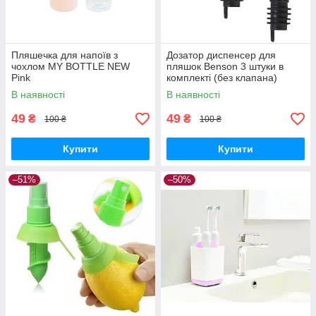
Пляшечка для напоїв з
Дозатор диспенсер для
чохлом MY BOTTLE NEW
пляшок Benson 3 штуки в
Pink
комплекті (без клапана)
В наявності
В наявності
49
49
₴
₴
100 ₴
100 ₴
Купити
Купити
–51%
–50%