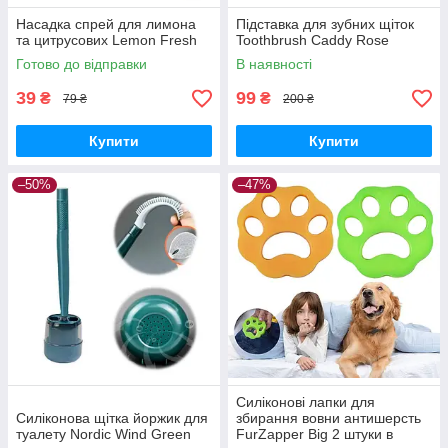
Насадка спрей для лимона
Підставка для зубних щіток
та цитрусових Lemon Fresh
Toothbrush Caddy Rose
Готово до відправки
В наявності
39
99
₴
₴
79 ₴
200 ₴
Купити
Купити
–50%
–47%
Силіконові лапки для
Силіконова щітка йоржик для
збирання вовни антишерсть
туалету Nordic Wind Green
FurZapper Big 2 штуки в