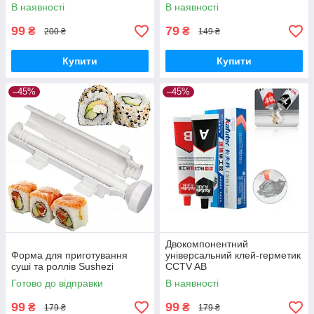
комплекті 95 мм
В наявності
В наявності
99
79
₴
₴
200 ₴
149 ₴
Купити
Купити
–45%
–45%
Двокомпонентний
Форма для приготування
універсальний клей-герметик
суші та роллів Sushezi
CCTV AB
Готово до відправки
В наявності
99
99
₴
₴
179 ₴
179 ₴