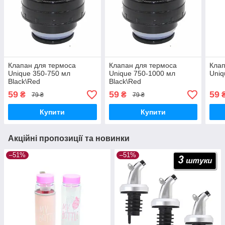
Клапан для термоса
Клапан для термоса
Клап
Unique 350-750 мл
Unique 750-1000 мл
Uniq
Black\Red
Black\Red
59
59
59
₴
₴
79 ₴
79 ₴
Купити
Купити
Акційні пропозиції та новинки
–51%
–51%