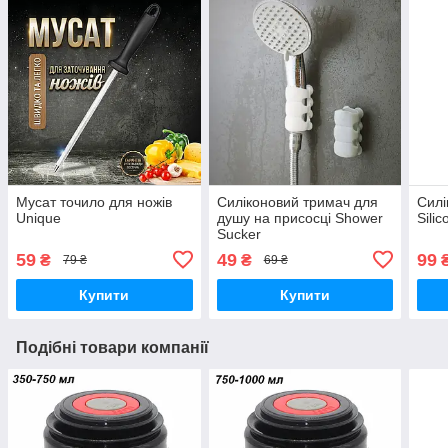
Мусат точило для ножів
Силіконовий тримач для
Силі
Unique
душу на присосці Shower
Sili
Sucker
59
49
99
₴
₴
79 ₴
69 ₴
Купити
Купити
Подібні товари компанії