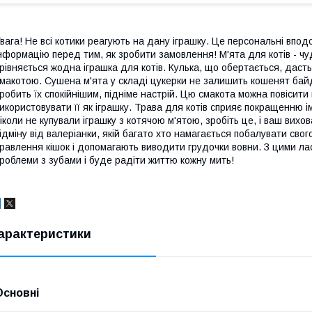
вага! Не всі котики реагують на дану іграшку. Це персональні вп
нформацію перед тим, як зробити замовлення! М'ята для котів - ч
рівняється жодна іграшка для котів. Кулька, що обертається, дас
макотою. Сушена м'ята у складі цукерки не залишить кошенят байд
робить їх спокійнішим, підніме настрій. Цю смакота можна повісити
икористовувати її як іграшку. Трава для котів сприяє покращенню 
іколи не купували іграшку з котячою м'ятою, зробіть це, і ваш вихо
ідміну від валеріанки, якій багато хто намагається побалувати свого
равлення кішок і допомагають виводити грудочки вовни. З цими 
роблеми з зубами і буде радіти життю кожну мить!
арактеристики
Основні