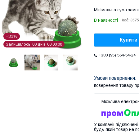
Мінімальна сума замов
В наявності
Код:
3675
–31%
Купити
Залишилось
0
0
днів
0
0
0
0
0
0
+380 (95) 564-54-24
повернення товару п
У компанії підключені
будь-який товар не п