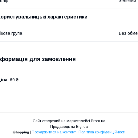
олір
Зелений
Користувальницькі характеристики
ікова група
Без обме
нформація для замовлення
іна:
69 ₴
Сайт створений на маркетплейсі
Prom.ua
Продавець на Bigl.ua
𝐢𝐒𝐡𝐨𝐩𝐩𝐢𝐧𝐠 |
Поскаржитися на контент
|
Політика конфіденційності