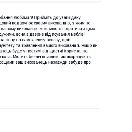
одобання любимця! Прийміть до уваги дану
удовий подарунок своєму вихованцю, з яким не
ть вашому вихованцю можливість погратися з цією
ужими, вона відверне від псування меблів і
 на стіну на самоклеючу основу, щоб
імунітету та травлення вашого вихованця. Якщо ви
ванець буде у нестямі від щастя! Корисна, на
 кота. Містить безліч вітамінів, які покращують
ласощами ваш вихованець назавжди забуде про