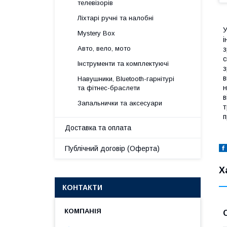
телевізорів
Ліхтарі ручні та налобні
У
Mystery Box
і
Авто, вело, мото
з
с
Інструменти та комплектуючі
з
в
Навушники, Bluetooth-гарнітурі
н
та фітнес-браслети
в
Запальнички та аксесуари
т
п
Доставка та оплата
Публічний договір (Оферта)
Х
КОНТАКТИ