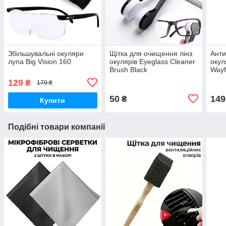
Збільшувальні окуляри
Щітка для очищення лінз
Анти
лупа Big Vision 160
окулярів Eyeglass Cleaner
окул
Brush Black
Wayf
129
₴
179 ₴
50
149
₴
Купити
Подібні товари компанії