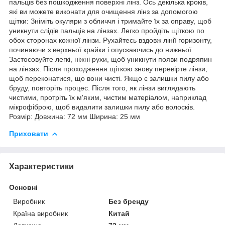
пальців без пошкодження поверхні лінз. Ось декілька кроків,
які ви можете виконати для очищення лінз за допомогою
щітки: Зніміть окуляри з обличчя і тримайте їх за оправу, щоб
уникнути слідів пальців на лінзах. Легко пройдіть щіткою по
обох сторонах кожної лінзи. Рухайтесь вздовж лінії горизонту,
починаючи з верхньої крайки і опускаючись до нижньої.
Застосовуйте легкі, ніжні рухи, щоб уникнути появи подряпин
на лінзах. Після проходження щіткою знову перевірте лінзи,
щоб переконатися, що вони чисті. Якщо є залишки пилу або
бруду, повторіть процес. Після того, як лінзи виглядають
чистими, протріть їх м'яким, чистим матеріалом, наприклад
мікрофіброю, щоб видалити залишки пилу або волосків.
Розмір: Довжина: 72 мм Ширина: 25 мм
Приховати
Характеристики
Основні
Виробник
Без бренду
Країна виробник
Китай