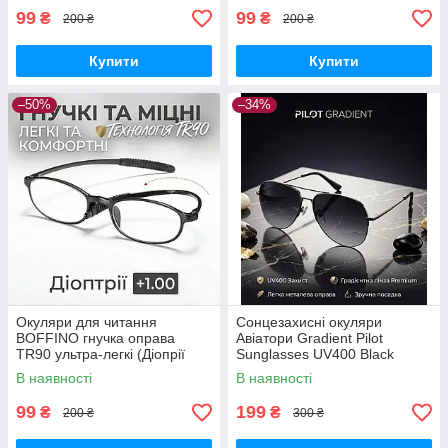
99
99
₴
₴
200 ₴
200 ₴
Купити
Купити
–50%
–34%
Окуляри для читання
Сонцезахисні окуляри
BOFFINO гнучка оправа
Авіатори Gradient Pilot
TR90 ультра-легкі (Діопрії
Sunglasses UV400 Black
+1.00)
В наявності
В наявності
99
199
₴
₴
200 ₴
300 ₴