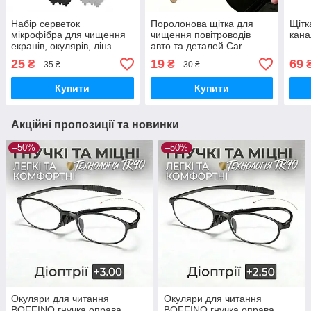
Набір серветок
Поролонова щітка для
Щітк
мікрофібра для чищення
чищення повітроводів
кана
екранів, окулярів, лінз
авто та деталей Car
Microfiber Cleaning Cloth 2
Detailing Tool
25
19
69
₴
₴
35 ₴
30 ₴
шт, 14.5x14.5 см
Купити
Купити
Акційні пропозиції та новинки
–50%
–50%
Окуляри для читання
Окуляри для читання
BOFFINO гнучка оправа
BOFFINO гнучка оправа