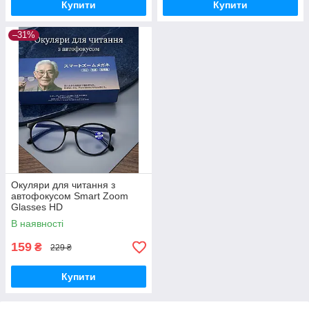
Купити
Купити
–31%
Окуляри для читання з
автофокусом Smart Zoom
Glasses HD
В наявності
159
₴
229 ₴
Купити