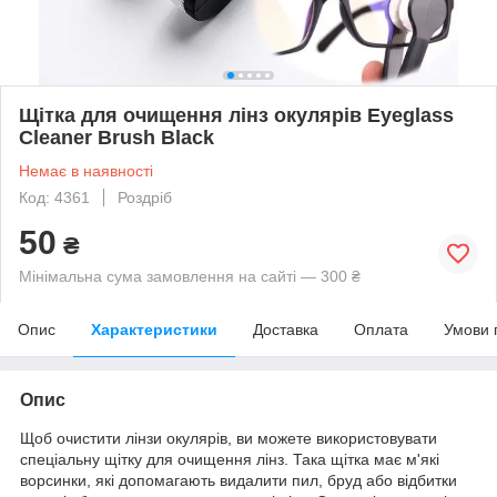
Щітка для очищення лінз окулярів Eyeglass
Cleaner Brush Black
Немає в наявності
Код: 4361
Роздріб
50
₴
Мінімальна сума замовлення на сайті — 300 ₴
Опис
Характеристики
Доставка
Оплата
Умови 
Опис
Щоб очистити лінзи окулярів, ви можете використовувати
спеціальну щітку для очищення лінз. Така щітка має м'які
ворсинки, які допомагають видалити пил, бруд або відбитки