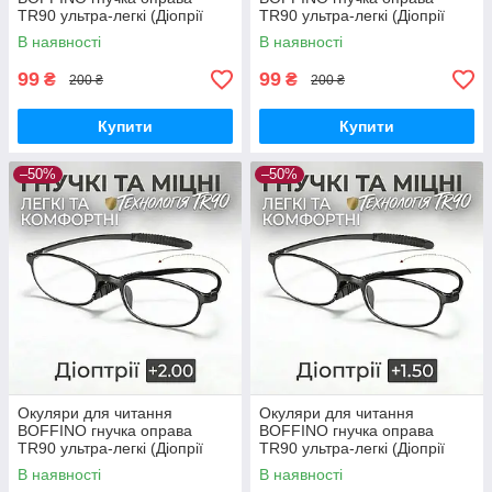
TR90 ультра-легкі (Діопрії
TR90 ультра-легкі (Діопрії
+3.00)
+2.50)
В наявності
В наявності
99
99
₴
₴
200 ₴
200 ₴
Купити
Купити
–50%
–50%
Окуляри для читання
Окуляри для читання
BOFFINO гнучка оправа
BOFFINO гнучка оправа
TR90 ультра-легкі (Діопрії
TR90 ультра-легкі (Діопрії
+2.00)
+1.50)
В наявності
В наявності