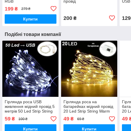
RGB
провід
USB 
Star
199
₴
279 ₴
200
129
₴
Купити
Подібні товари компанії
Гірлянда роса USB
Гірлянда роса на
Гірл
живлення мідний провід 5
батарейках мідний провід
бата
метрів 50 Led Strip String
20 Led Strip String Warm
20 L
Cool White
White
59
49
49
₴
₴
100 ₴
69 ₴
Купити
Купити