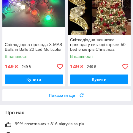
Світлодіодна ялинкова
Світлодіодна гірлянда X-MAS
гірлянда у вигляді стрічки 50
Balls in Balls 20 Led Multicolor
Led 5 метрів Christmas
Decoration Warm White
В наявності
В наявності
149
149
₴
₴
249 ₴
249 ₴
Купити
Купити
Показати ще
Про нас
99% позитивних з 816 відгуків за рік