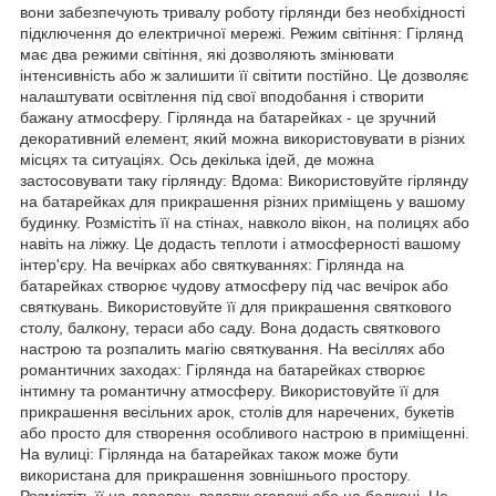
вони забезпечують тривалу роботу гірлянди без необхідності
підключення до електричної мережі. Режим світіння: Гірлянд
має два режими світіння, які дозволяють змінювати
інтенсивність або ж залишити її світити постійно. Це дозволяє
налаштувати освітлення під свої вподобання і створити
бажану атмосферу. Гірлянда на батарейках - це зручний
декоративний елемент, який можна використовувати в різних
місцях та ситуаціях. Ось декілька ідей, де можна
застосовувати таку гірлянду: Вдома: Використовуйте гірлянду
на батарейках для прикрашення різних приміщень у вашому
будинку. Розмістіть її на стінах, навколо вікон, на полицях або
навіть на ліжку. Це додасть теплоти і атмосферності вашому
інтер'єру. На вечірках або святкуваннях: Гірлянда на
батарейках створює чудову атмосферу під час вечірок або
святкувань. Використовуйте її для прикрашення святкового
столу, балкону, тераси або саду. Вона додасть святкового
настрою та розпалить магію святкування. На весіллях або
романтичних заходах: Гірлянда на батарейках створює
інтимну та романтичну атмосферу. Використовуйте її для
прикрашення весільних арок, столів для наречених, букетів
або просто для створення особливого настрою в приміщенні.
На вулиці: Гірлянда на батарейках також може бути
використана для прикрашення зовнішнього простору.
Розмістіть її на деревах, вздовж огорожі або на балконі. Це