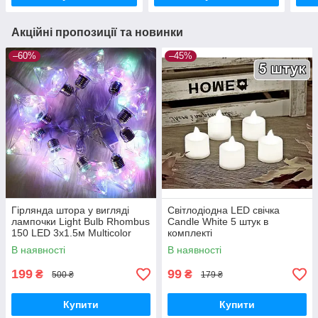
Акційні пропозиції та новинки
–60%
–45%
Гірлянда штора у вигляді
Світлодіодна LED свічка
лампочки Light Bulb Rhombus
Candle White 5 штук в
150 LED 3x1.5м Multicolor
комплекті
В наявності
В наявності
199
99
₴
₴
500 ₴
179 ₴
Купити
Купити