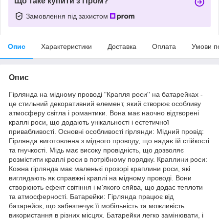
Що таке купити з Пром?
Замовлення під захистом
Опис
Характеристики
Доставка
Оплата
Умови п
Опис
Гірлянда на мідному проводі "Крапля роси'' на батарейках -
це стильний декоративний елемент, який створює особливу
атмосферу світла і романтики. Вона має наочно відтворені
краплі роси, що додають унікальності і естетичної
привабливості. Основні особливості гірлянди: Мідний провід:
Гірлянда виготовлена з мідного проводу, що надає їй стійкості
та гнучкості. Мідь має високу провідність, що дозволяє
розмістити краплі роси в потрібному порядку. Краплини роси:
Кожна гірлянда має маленькі прозорі краплини роси, які
виглядають як справжні краплі на мідному проводі. Вони
створюють ефект світіння і м'якого сяйва, що додає теплоти
та атмосферності. Батарейки: Гірлянда працює від
батарейок, що забезпечує її мобільність та можливість
використання в різних місцях. Батарейки легко замінювати, і