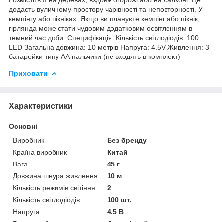
додасть вуличному простору чарівності та неповторності. У
кемпінгу або пікніках: Якщо ви плануєте кемпінг або пікнік,
гірлянда може стати чудовим додатковим освітленням в
темний час доби. Специфікація: Кількість світлодіодів: 100
LED Загальна довжина: 10 метрів Напруга: 4.5V Живлення: 3
батарейки типу АА пальчики (не входять в комплект)
Приховати
Характеристики
Основні
Виробник
Без бренду
Країна виробник
Китай
Вага
45 г
Довжина шнура живлення
10 м
Кількість режимів світіння
2
Кількість світлодіодів
100 шт.
Напруга
4.5 В