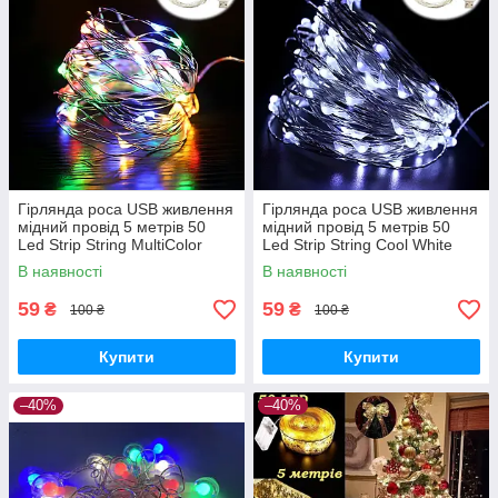
Гірлянда роса USB живлення
Гірлянда роса USB живлення
мідний провід 5 метрів 50
мідний провід 5 метрів 50
Led Strip String MultiColor
Led Strip String Cool White
В наявності
В наявності
59
59
₴
₴
100 ₴
100 ₴
Купити
Купити
–40%
–40%