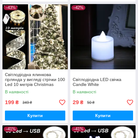
–43%
–42%
Світлодіодна ялинкова
гірлянда у вигляді стрічки 100
Світлодіодна LED свічка
Led 10 метрів Christmas
Candle White
Decoration White
В наявності
В наявності
199
29
₴
₴
349 ₴
50 ₴
Купити
Купити
–41%
–41%