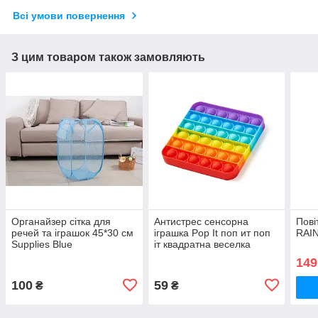
Всі умови повернення
З цим товаром також замовляють
Органайзер сітка для
Антистрес сенсорна
Пові
речей та іграшок 45*30 см
іграшка Pop It поп ит поп
RAI
Supplies Blue
іт квадратна веселка
12х12 см
149
100
59
₴
₴