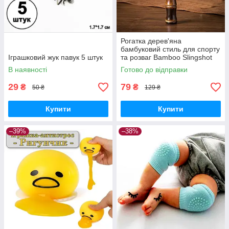
Рогатка дерев'яна
бамбуковий стиль для спорту
Іграшковий жук павук 5 штук
та розваг Bamboo Slingshot
В наявності
Готово до відправки
29
79
₴
₴
50 ₴
129 ₴
Купити
Купити
–39%
–38%