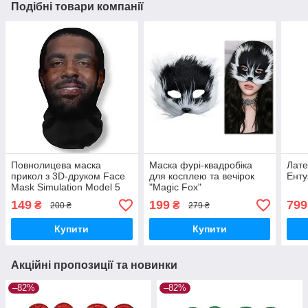
Подібні товари компанії
Повнолицева маска
Маска фурі-квадробіка
Лате
прикол з 3D-друком Face
для косплею та вечірок
Енту
Mask Simulation Model 5
"Magic Fox"
149
199
799
₴
₴
200 ₴
279 ₴
Купити
Купити
Акційні пропозиції та новинки
–82%
–82%