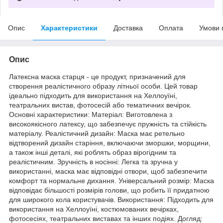
Опис
Характеристики
Доставка
Оплата
Умови 
Опис
Латексна маска старця - це продукт, призначений для
створення реалістичного образу літньої особи. Цей товар
ідеально підходить для використання на Хеллоуїні,
театральних вистав, фотосесій або тематичних вечірок.
Основні характеристики: Матеріал: Виготовлена з
високоякісного латексу, що забезпечує пружність та стійкість
матеріалу. Реалістичний дизайн: Маска має ретельно
відтворений дизайн старіння, включаючи зморшки, морщини,
а також інші деталі, які роблять образ вірогідним та
реалістичним. Зручність в носінні: Легка та зручна у
використанні, маска має відповідні отвори, щоб забезпечити
комфорт та нормальне дихання. Універсальний розмір: Маска
відповідає більшості розмірів голови, що робить її придатною
для широкого кола користувачів. Використання: Підходить для
використання на Хеллоуїні, костюмованих вечірках,
фотосесіях, театральних виставах та інших подіях. Догляд: