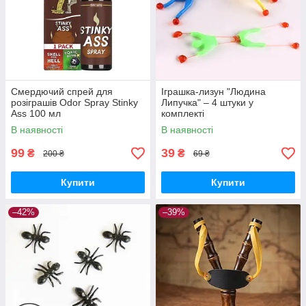
Смердючий спрей для
Іграшка-лизун "Людина
розіграшів Odor Spray Stinky
Липучка" – 4 штуки у
Ass 100 мл
комплекті
В наявності
В наявності
99
39
₴
₴
200 ₴
69 ₴
Купити
Купити
–42%
–39%