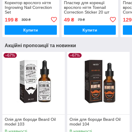
Коректор врослого нігтя
Пластир для корекції
Плас
Ingrowing Nail Correction
врослого нігтя Toenail
врос
Set
Correction Sticker 20 шт
Corr
199
49
129
₴
₴
300 ₴
79 ₴
Купити
Купити
Акційні пропозиції та новинки
–67%
–67%
Олія для бороди Beard Oil
Олія для бороди Beard Oil
model 103
model 104
В наявності
В наявності