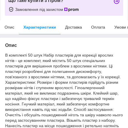
Що таке купити з Пром?
Замовлення під захистом
Опис
Характеристики
Доставка
Оплата
Умови 
Опис
В комплекті 50 штук Набір пластирів для корекції врослих
нігтів - це комплект, який містить 50 штук спеціальних
пластирів для вирішення проблем з врослими нігтями. Ці
пластирі розроблені для полегшення дискомфорту,
пов'язаного з врослими нігтями, та допомагають у їх корекції.
Характеристики: Розміри і форми пластирів підійдуть різним
розмірам нігтів і ступеням врослості. Гіпоалергенний
матеріал, який не викликає подразнень шкіри. Клейкий шар,
що надійно фіксує пластири і забезпечує тривалий термін
носіння. Гнучкий матеріал, який забезпечує комфортне
використання навіть під час ходьби. Спосіб застосування:
Очистіть і обсушіть пошкоджений ніготь та шкіру навколо нього
перед застосуванням пластира. Візьміть пластир з набору.
Нанесіть пластир на місце пошкодження і ретельно натяніть