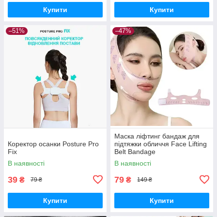
Купити
Купити
–51%
–47%
Маска ліфтинг бандаж для
Коректор осанки Posture Pro
підтяжки обличчя Face Lifting
Fix
Belt Bandage
В наявності
В наявності
39
79
₴
₴
79 ₴
149 ₴
Купити
Купити