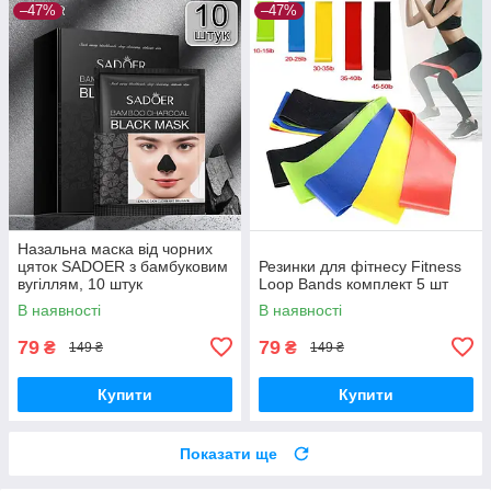
–47%
–47%
Назальна маска від чорних
цяток SADOER з бамбуковим
Резинки для фітнесу Fitness
вугіллям, 10 штук
Loop Bands комплект 5 шт
В наявності
В наявності
79
79
₴
₴
149 ₴
149 ₴
Купити
Купити
Показати ще