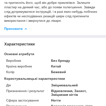
та притисніть його, щоб він добре приклеївся. Залиште
пластир на деякий час, або до появи полегшення. Завжди
слід дотримуватися інструкцій, і в разі яких-небудь побічних
ефектів чи несподіваних реакцій шкіри слід припинити
використання і звернутися до лікаря.
Приховати
Характеристики
Основні атрибути
Виробник
Без бренду
Країна виробник
Китай
Колір
Бежевий
Користувальницькі характеристики
Дія
Зміцнювальний
Призначення і результат
Відновлення, Захист,
Зміцнення нігтів
Сфера застосування
Ногти
Призначення
Корекція вросшого нігтя