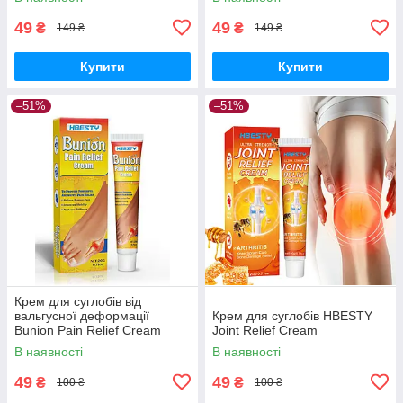
49
49
₴
₴
149 ₴
149 ₴
Купити
Купити
–51%
–51%
Крем для суглобів від
вальгусної деформації
Крем для суглобів HBESTY
Bunion Pain Relief Cream
Joint Relief Cream
В наявності
В наявності
49
49
₴
₴
100 ₴
100 ₴