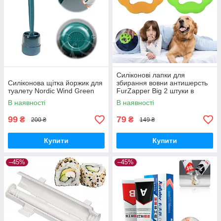
Силіконові лапки для
Силіконова щітка йоржик для
збирання вовни антишерсть
туалету Nordic Wind Green
FurZapper Big 2 штуки в
комплекті 95 мм
В наявності
В наявності
99
79
₴
₴
200 ₴
149 ₴
Купити
Купити
–45%
–45%