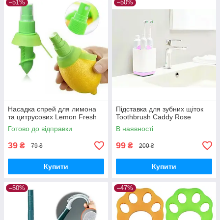
–51%
–50%
Насадка спрей для лимона
Підставка для зубних щіток
та цитрусових Lemon Fresh
Toothbrush Caddy Rose
Готово до відправки
В наявності
39
99
₴
₴
79 ₴
200 ₴
Купити
Купити
–50%
–47%