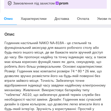
Замовлення під захистом
Опис
Характеристики
Доставка
Оплата
Умови п
Опис
Годинник настільний NAKO NA-818A - це стильний та
функціональний аксесуар для вашого робочого столу або
будь-якого іншого місця, де ви бажаєте мати зручний доступ
до часу. Він пропонує надійну та точну індикацію часу, а також
має кілька корисних функцій,таких як: дата, секундомір, що
роблять його більш універсальним. Основні характеристики:
Розмір: Годинник має компактні розміри 74 * 80 * 26 мм, що
дозволяє зручно розмістити його на будь-якій поверхні без
втрати зайвого місця. Точність: Забезпечує точне
відображення індикації часу завдяки надійному електронному
механізму. Живлення: Використовує батарейку типу
''таблетка'' AG10, що забезпечує довгий термін служби без
необхідності частої заміни. Дизайн: Годинник має сучасний
дизайн із сірим кольором, що дозволяє легко вписати його в
будь-який інтер'єр. Зручність у користуванні: Простий у