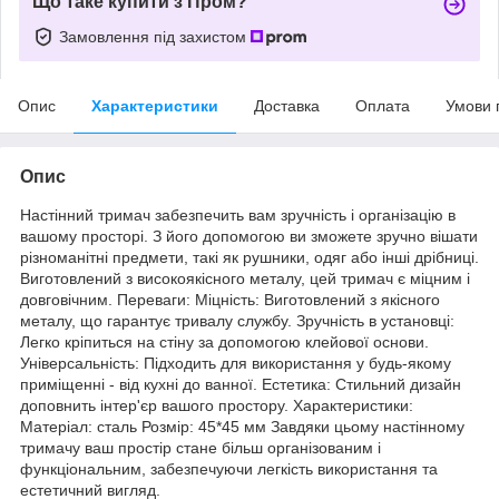
Що таке купити з Пром?
Замовлення під захистом
Опис
Характеристики
Доставка
Оплата
Умови 
Опис
Настінний тримач забезпечить вам зручність і організацію в
вашому просторі. З його допомогою ви зможете зручно вішати
різноманітні предмети, такі як рушники, одяг або інші дрібниці.
Виготовлений з високоякісного металу, цей тримач є міцним і
довговічним. Переваги: Міцність: Виготовлений з якісного
металу, що гарантує тривалу службу. Зручність в установці:
Легко кріпиться на стіну за допомогою клейової основи.
Універсальність: Підходить для використання у будь-якому
приміщенні - від кухні до ванної. Естетика: Стильний дизайн
доповнить інтер'єр вашого простору. Характеристики:
Матеріал: сталь Розмір: 45*45 мм Завдяки цьому настінному
тримачу ваш простір стане більш організованим і
функціональним, забезпечуючи легкість використання та
естетичний вигляд.