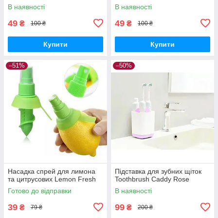
В наявності
В наявності
49
49
₴
₴
100 ₴
100 ₴
Купити
Купити
–51%
–50%
Насадка спрей для лимона
Підставка для зубних щіток
та цитрусових Lemon Fresh
Toothbrush Caddy Rose
Готово до відправки
В наявності
39
99
₴
₴
79 ₴
200 ₴