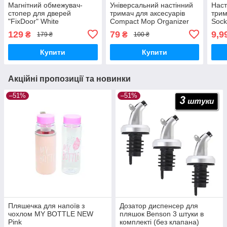
Магнітний обмежувач-
Універсальний настінний
Наст
стопер для дверей
тримач для аксесуарів
трим
"FixDoor" White
Compact Mop Organizer
Sock
Blue
129
79
9,9
₴
₴
179 ₴
100 ₴
Купити
Купити
Акційні пропозиції та новинки
–51%
–51%
Пляшечка для напоїв з
Дозатор диспенсер для
чохлом MY BOTTLE NEW
пляшок Benson 3 штуки в
Pink
комплекті (без клапана)