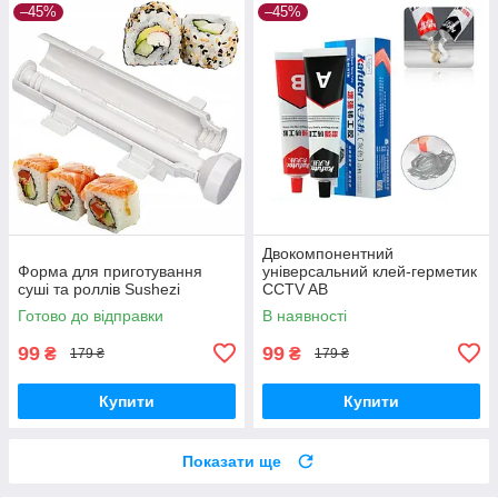
–45%
–45%
Двокомпонентний
Форма для приготування
універсальний клей-герметик
суші та роллів Sushezi
CCTV AB
Готово до відправки
В наявності
99
99
₴
₴
179 ₴
179 ₴
Купити
Купити
Показати ще