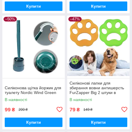
Купити
Купити
–50%
–47%
Силіконові лапки для
Силіконова щітка йоржик для
збирання вовни антишерсть
туалету Nordic Wind Green
FurZapper Big 2 штуки в
комплекті 95 мм
В наявності
В наявності
99
79
₴
₴
200 ₴
149 ₴
Купити
Купити