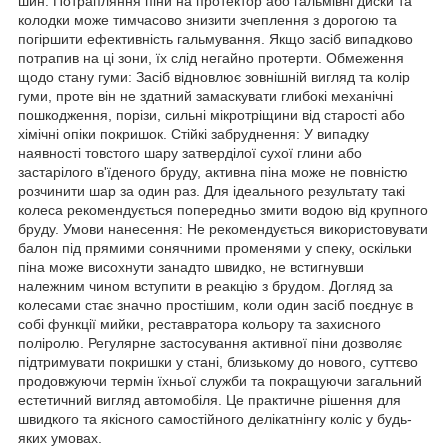
шин. Потрапляння піни на протектор або гальмівні диски та
колодки може тимчасово знизити зчеплення з дорогою та
погіршити ефективність гальмування. Якщо засіб випадково
потрапив на ці зони, їх слід негайно протерти. Обмеження
щодо стану гуми: Засіб відновлює зовнішній вигляд та колір
гуми, проте він не здатний замаскувати глибокі механічні
пошкодження, порізи, сильні мікротріщини від старості або
хімічні опіки покришок. Стійкі забруднення: У випадку
наявності товстого шару затверділої сухої глини або
застарілого в'їденого бруду, активна піна може не повністю
розчинити шар за один раз. Для ідеального результату такі
колеса рекомендується попередньо змити водою від крупного
бруду. Умови нанесення: Не рекомендується використовувати
балон під прямими сонячними променями у спеку, оскільки
піна може висохнути занадто швидко, не встигнувши
належним чином вступити в реакцію з брудом. Догляд за
колесами стає значно простішим, коли один засіб поєднує в
собі функції мийки, реставратора кольору та захисного
поліролю. Регулярне застосування активної піни дозволяє
підтримувати покришки у стані, близькому до нового, суттєво
продовжуючи термін їхньої служби та покращуючи загальний
естетичний вигляд автомобіля. Це практичне рішення для
швидкого та якісного самостійного делікатнінгу коліс у будь-
яких умовах.