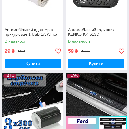
Автомобільний адаптер в
Автомобільний годинник
прикурювач 1 USB 1A White
KENKO KK-613D
В наявності
В наявності
29
59
₴
₴
50 ₴
100 ₴
Купити
Купити
–41%
–40%