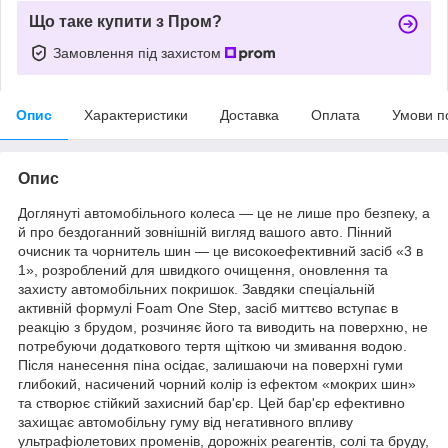
Що таке купити з Пром?
Замовлення під захистом
Опис
Характеристики
Доставка
Оплата
Умови п
Опис
Доглянуті автомобільного колеса — це не лише про безпеку, а
й про бездоганний зовнішній вигляд вашого авто. Пінний
очисник та чорнитель шин — це високоефективний засіб «3 в
1», розроблений для швидкого очищення, оновлення та
захисту автомобільних покришок. Завдяки спеціальній
активній формулі Foam One Step, засіб миттєво вступає в
реакцію з брудом, розчиняє його та виводить на поверхню, не
потребуючи додаткового тертя щіткою чи змивання водою.
Після нанесення піна осідає, залишаючи на поверхні гуми
глибокий, насичений чорний колір із ефектом «мокрих шин»
та створює стійкий захисний бар'єр. Цей бар'єр ефективно
захищає автомобільну гуму від негативного впливу
ультрафіолетових променів, дорожніх реагентів, солі та бруду,