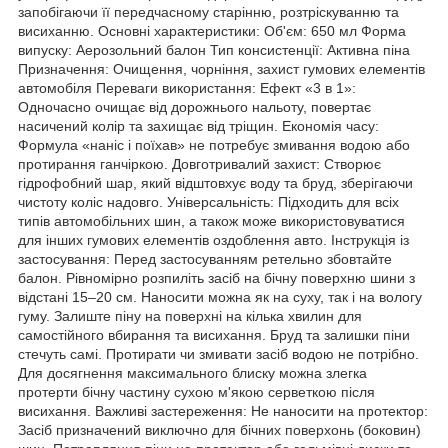
запобігаючи її передчасному старінню, розтріскуванню та
висиханню. Основні характеристики: Об'єм: 650 мл Форма
випуску: Аерозольний балон Тип консистенції: Активна піна
Призначення: Очищення, чорніння, захист гумових елементів
автомобіля Переваги використання: Ефект «3 в 1»:
Одночасно очищає від дорожнього нальоту, повертає
насичений колір та захищає від тріщин. Економія часу:
Формула «наніс і поїхав» не потребує змивання водою або
протирання ганчіркою. Довготривалий захист: Створює
гідрофобний шар, який відштовхує воду та бруд, зберігаючи
чистоту коліс надовго. Універсальність: Підходить для всіх
типів автомобільних шин, а також може використовуватися
для інших гумових елементів оздоблення авто. Інструкція із
застосування: Перед застосуванням ретельно збовтайте
балон. Рівномірно розпиліть засіб на бічну поверхню шини з
відстані 15–20 см. Наносити можна як на суху, так і на вологу
гуму. Залиште піну на поверхні на кілька хвилин для
самостійного вбирання та висихання. Бруд та залишки піни
стечуть самі. Протирати чи змивати засіб водою не потрібно.
Для досягнення максимального блиску можна злегка
протерти бічну частину сухою м'якою серветкою після
висихання. Важливі застереження: Не наносити на протектор:
Засіб призначений виключно для бічних поверхонь (боковин)