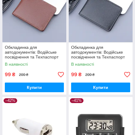
Обкладинка для
Обкладинка для
автодокументів: Водійське
автодокументів: Водійське
посвідчення та Техпаспорт
посвідчення та Техпаспорт
Driver License Holder Brown
Driver License Holder Black
В наявності
В наявності
99
99
₴
₴
200 ₴
200 ₴
Купити
Купити
–42%
–41%