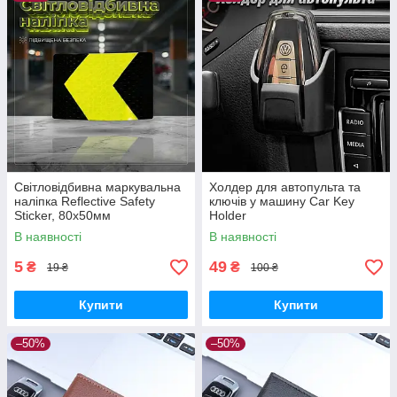
Світловідбивна маркувальна
Холдер для автопульта та
наліпка Reflective Safety
ключів у машину Car Key
Sticker, 80х50мм
Holder
В наявності
В наявності
5
49
₴
₴
19 ₴
100 ₴
Купити
Купити
–50%
–50%