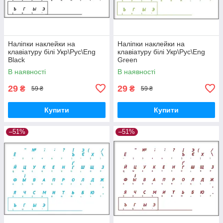
Наліпки наклейки на
Наліпки наклейки на
клавіатуру білі Укр\Рус\Eng
клавіатуру білі Укр\Рус\Eng
Black
Green
В наявності
В наявності
29
29
₴
₴
59 ₴
59 ₴
Купити
Купити
–51%
–51%