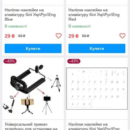
Наліпки наклейки на
Наліпки наклейки на
клавіатуру білі Укр\Рус\Eng
клавіатуру білі Укр\Рус\Eng
Blue
Red
В наявності
В наявності
29
29
₴
₴
59 ₴
59 ₴
Купити
Купити
–43%
–43%
Універсальний тримач
Наліпки наклейки на
телефону для установки на
клавіатуру білі Укр\Рус\Eng