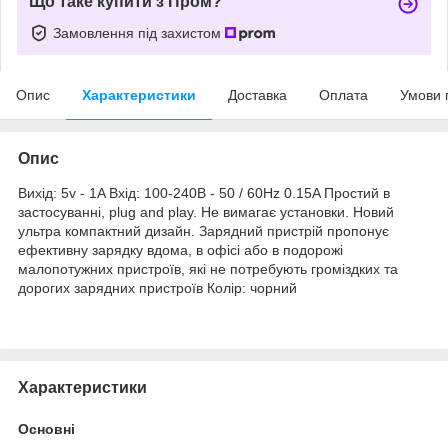
Що таке купити з Пром?
Замовлення під захистом
Опис
Характеристики
Доставка
Оплата
Умови 
Опис
Вихід: 5v - 1A Вхід: 100-240В - 50 / 60Hz 0.15A Простий в
застосуванні, plug and play. Не вимагає установки. Новий
ультра компактний дизайн. Зарядний пристрій пропонує
ефективну зарядку вдома, в офісі або в подорожі
малопотужних пристроїв, які не потребують громіздких та
дорогих зарядних пристроїв Колір: чорний
Характеристики
Основні