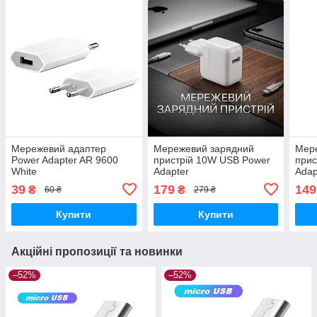
Мережевий адаптер
Мережевий зарядний
Мер
Power Adapter AR 9600
пристрій 10W USB Power
прис
White
Adapter
Adap
39
179
149
₴
₴
60 ₴
279 ₴
Купити
Купити
Акційні пропозиції та новинки
–52%
–52%