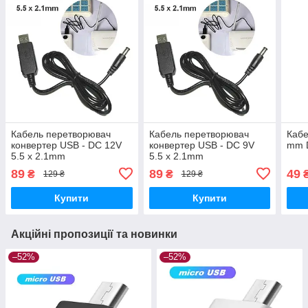
Кабель перетворювач
Кабель перетворювач
Кабе
конвертер USB - DC 12V
конвертер USB - DC 9V
mm 
5.5 x 2.1mm
5.5 x 2.1mm
89
89
49
₴
₴
129 ₴
129 ₴
Купити
Купити
Акційні пропозиції та новинки
–52%
–52%