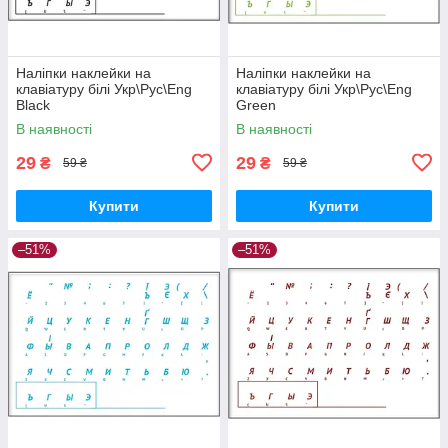
Наліпки наклейки на
Наліпки наклейки на
клавіатуру білі Укр\Рус\Eng
клавіатуру білі Укр\Рус\Eng
Black
Green
В наявності
В наявності
29
29
₴
₴
59 ₴
59 ₴
Купити
Купити
–51%
–51%