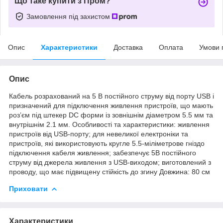
Що таке купити з Пром?
Замовлення під захистом
Опис
Характеристики
Доставка
Оплата
Умови 
Опис
Кабель розрахований на 5 В постійного струму від порту USB і
призначений для підключення живлення пристроїв, що мають
роз’єм під штекер DC форми із зовнішнім діаметром 5.5 мм та
внутрішнім 2.1 мм. Особливості та характеристики: живлення
пристроїв від USB-порту; для невеликої електроніки та
пристроїв, які використовують кругле 5.5-міліметрове гніздо
підключення кабеля живлення; забезпечує 5В постійного
струму від джерела живлення з USB-виходом; виготовлений з
проводу, що має підвищену стійкість до згину Довжина: 80 см
Приховати
Характеристики