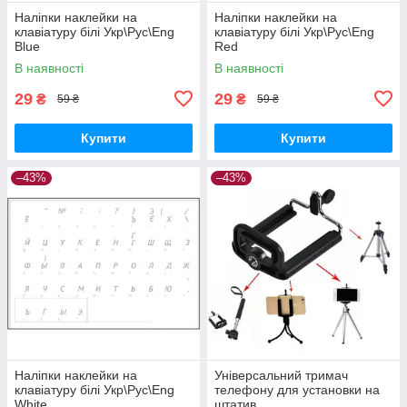
Наліпки наклейки на
Наліпки наклейки на
клавіатуру білі Укр\Рус\Eng
клавіатуру білі Укр\Рус\Eng
Blue
Red
В наявності
В наявності
29
29
₴
₴
59 ₴
59 ₴
Купити
Купити
–43%
–43%
Наліпки наклейки на
Універсальний тримач
клавіатуру білі Укр\Рус\Eng
телефону для установки на
White
штатив