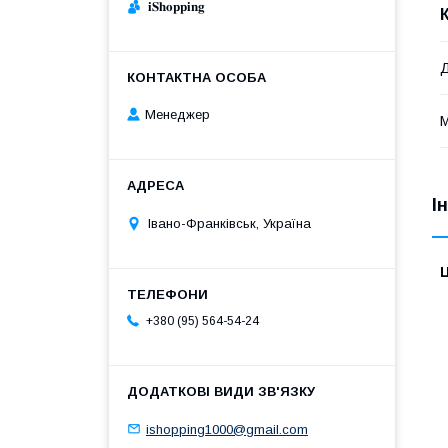
𝐢𝐒𝐡𝐨𝐩𝐩𝐢𝐧𝐠
Д
Менеджер
М
І
Івано-Франківськ, Україна
Ц
+380 (95) 564-54-24
ishopping1000@gmail.com