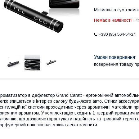
Мінімальна сума замов
Немає в наявності
К
+380 (95) 564-54-24
повернення товару п
роматизатор в дефлектор Grand Caratt - ергономічний автомобіль
егко впишеться в інтер'єр салону будь-якого авто. Стінки аксесуар
ентиляційної системи проходитиме через ароматичні матеріали п
риємним ароматом. У комплектацію входить 1 твердий ароматичний
люмінію, що дозволяє гарантувати надійність та тривалий термін 
арфумерний наповнювач можна легко замінити.