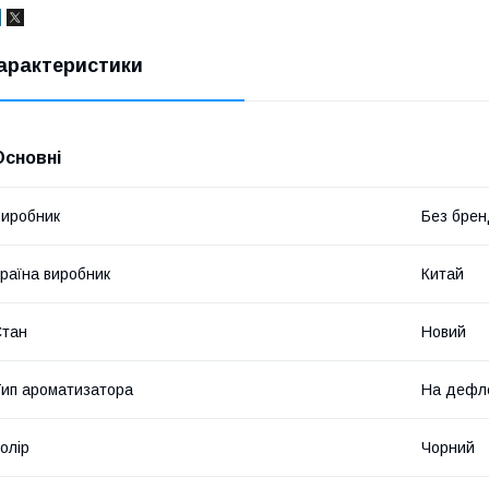
арактеристики
Основні
иробник
Без брен
раїна виробник
Китай
Стан
Новий
ип ароматизатора
На дефл
олір
Чорний