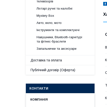
телевізорів
Ліхтарі ручні та налобні
Х
Mystery Box
Авто, вело, мото
Інструменти та комплектуючі
Навушники, Bluetooth-гарнітурі
та фітнес-браслети
В
Запальнички та аксесуари
К
Доставка та оплата
Публічний договір (Оферта)
Т
КОНТАКТИ
К