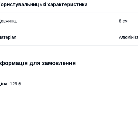
Користувальницькі характеристики
овжина:
8 см
атеріал
Алюмініє
нформація для замовлення
іна:
129 ₴