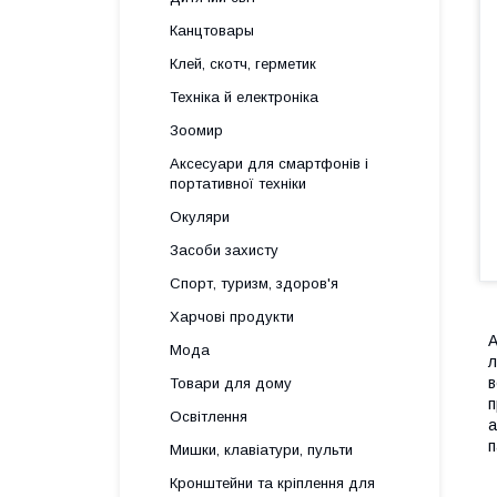
Канцтовары
Клей, скотч, герметик
Техніка й електроніка
Зоомир
Аксесуари для смартфонів і
портативної техніки
Окуляри
Засоби захисту
Спорт, туризм, здоров'я
Харчові продукти
А
Мода
л
в
Товари для дому
п
Освітлення
а
п
Мишки, клавіатури, пульти
Кронштейни та кріплення для