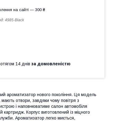
лення на сайті — 300 ₴
од:
4985-Black
ротягом 14 днів
за домовленістю
ний ароматизатор нового покоління. Ця модель
а мають отвори, завдяки чому повітря з
ристрою і наповнюватиме салон автомобіля
 картридж. Корпус виготовлений із міцного
служби. Ароматизатор легко миється,