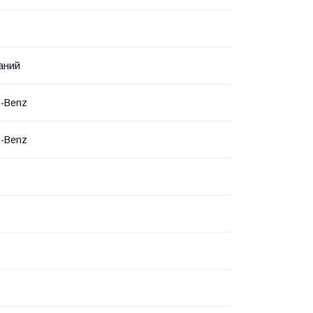
аний
s-Benz
s-Benz