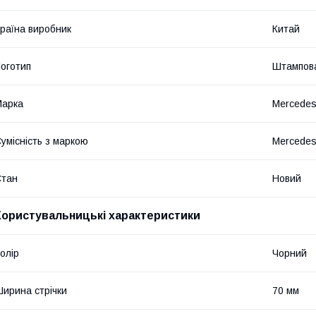
раїна виробник
Китай
оготип
Штампов
Марка
Mercede
умісність з маркою
Mercede
Стан
Новий
Користувальницькі характеристики
олір
Чорний
ирина стрічки
70 мм