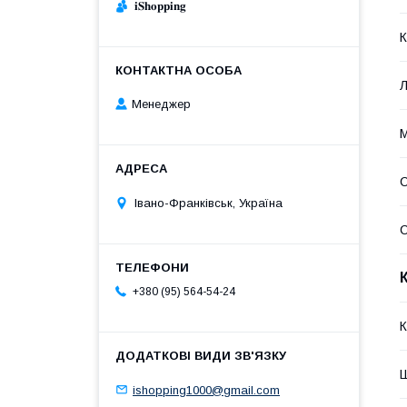
𝐢𝐒𝐡𝐨𝐩𝐩𝐢𝐧𝐠
К
Л
Менеджер
С
Івано-Франківськ, Україна
+380 (95) 564-54-24
К
Ш
ishopping1000@gmail.com