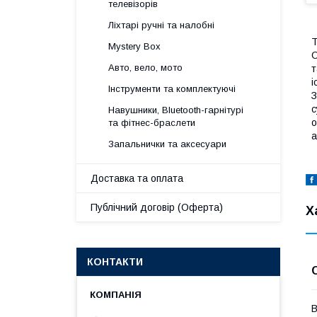
телевізорів
Ліхтарі ручні та налобні
Т
Mystery Box
О
Авто, вело, мото
т
і
Інструменти та комплектуючі
З
с
Навушники, Bluetooth-гарнітурі
о
та фітнес-браслети
а
Запальнички та аксесуари
Доставка та оплата
Публічний договір (Оферта)
Х
КОНТАКТИ
В