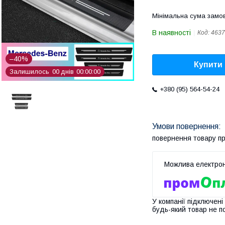
Мінімальна сума замов
В наявності
Код:
4637
–40%
Купити
Залишилось
0
0
днів
0
0
0
0
0
0
+380 (95) 564-54-24
повернення товару п
У компанії підключені
будь-який товар не п