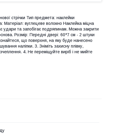
онової стрічки Тип предмета: наклейки
а: Матеріал: вуглецеве волокно Наклейка міцна
ає удари та запобігає подряпинам. Можна закрити
снова. Розмір: Передні двері: 60*7 см - 2 штуки
конайтеся, що поверхня, на яку буде нанесено
шування наліпки. 3. Зніміть захисну плівку,
зчеплення. 4. Не переміщуйте виріб і не мийте
ду