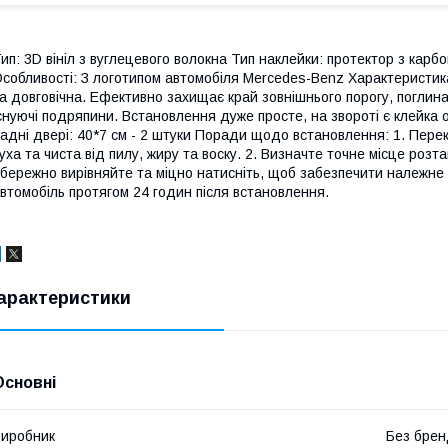
ип: 3D вініл з вуглецевого волокна Тип наклейки: протектор з карб
собливості: З логотипом автомобіля Mercedes-Benz Характеристик
а довговічна. Ефективно захищає край зовнішнього порогу, поглин
снуючі подряпини. Встановлення дуже просте, на звороті є клейка о
адні двері: 40*7 см - 2 штуки Поради щодо встановлення: 1. Пере
уха та чиста від пилу, жиру та воску. 2. Визначте точне місце розта
бережно вирівняйте та міцно натисніть, щоб забезпечити належне 
втомобіль протягом 24 годин після встановлення.
арактеристики
Основні
иробник
Без брен