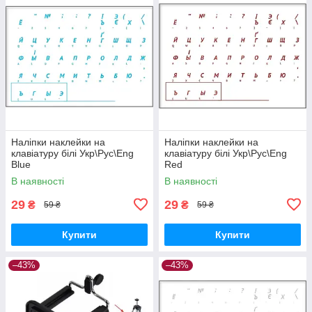
Наліпки наклейки на
Наліпки наклейки на
клавіатуру білі Укр\Рус\Eng
клавіатуру білі Укр\Рус\Eng
Blue
Red
В наявності
В наявності
29
29
₴
₴
59 ₴
59 ₴
Купити
Купити
–43%
–43%