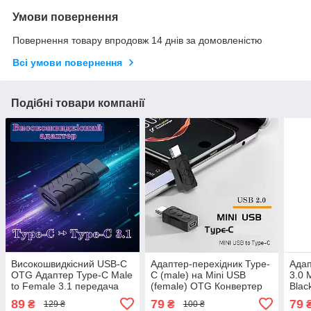
Умови повернення
Повернення товару впродовж 14 днів за домовленістю
Всі умови повернення
Подібні товари компанії
Високошвидкісний USB-C
Адаптер-перехідник Type-
Адап
OTG Адаптер Type-C Male
C (male) на Mini USB
3.0 
to Female 3.1 передача
(female) OTG Конвертер
Blac
даних та зарядка для
для зарядки та передачі
89
79
79
₴
₴
129 ₴
100 ₴
смартфонів і планшетів
даних