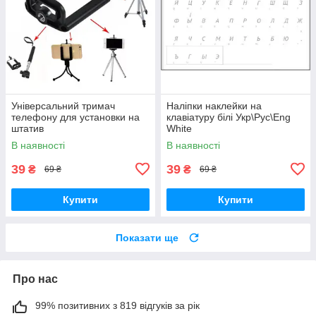
Універсальний тримач
Наліпки наклейки на
телефону для установки на
клавіатуру білі Укр\Рус\Eng
штатив
White
В наявності
В наявності
39
39
₴
₴
69 ₴
69 ₴
Купити
Купити
Показати ще
Про нас
99% позитивних з 819 відгуків за рік