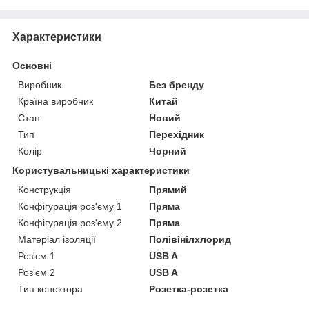
Характеристики
Основні
Виробник
Без бренду
Країна виробник
Китай
Стан
Новий
Тип
Перехідник
Колір
Чорний
Користувальницькі характеристики
Конструкція
Прямий
Конфігурація роз'єму 1
Пряма
Конфігурація роз'єму 2
Пряма
Матеріал ізоляції
Полівінілхлорид
Роз'єм 1
USB A
Роз'єм 2
USB A
Тип конектора
Розетка-розетка