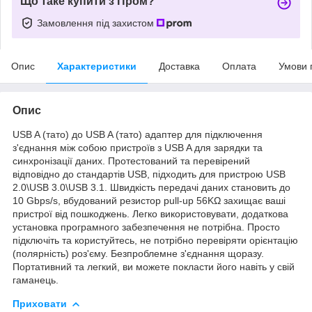
Що таке купити з Пром?
Замовлення під захистом
Опис
Характеристики
Доставка
Оплата
Умови 
Опис
USB A (тато) до USB A (тато) адаптер для підключення
з'єднання між собою пристроїв з USB A для зарядки та
синхронізації даних. Протестований та перевірений
відповідно до стандартів USB, підходить для пристрою USB
2.0\USB 3.0\USB 3.1. Швидкість передачі даних становить до
10 Gbps/s, вбудований резистор pull-up 56KΩ захищає ваші
пристрої від пошкоджень. Легко використовувати, додаткова
установка програмного забезпечення не потрібна. Просто
підключіть та користуйтесь, не потрібно перевіряти орієнтацію
(полярність) роз'єму. Безпроблемне з'єднання щоразу.
Портативний та легкий, ви можете покласти його навіть у свій
гаманець.
Приховати