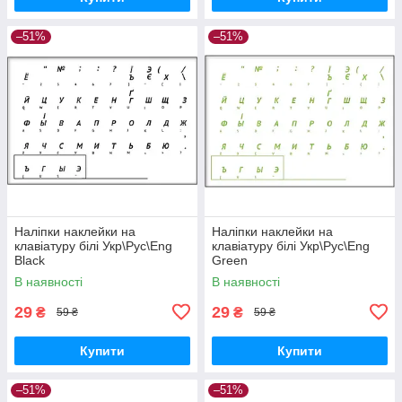
–51%
–51%
Наліпки наклейки на
Наліпки наклейки на
клавіатуру білі Укр\Рус\Eng
клавіатуру білі Укр\Рус\Eng
Black
Green
В наявності
В наявності
29
29
₴
₴
59 ₴
59 ₴
Купити
Купити
–51%
–51%