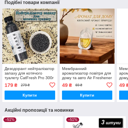
Подібні товари компанії
Дезодорант нейтралізатор
Мембранний
Мем
запаху для котячого
ароматизатор повітря для
аром
туалету CatFresh Pro 300г
дому та авто Air Freshener
дому
Home & Car Yellow
Home
179
49
49
₴
₴
279 ₴
69 ₴
Купити
Купити
Акційні пропозиції та новинки
–51%
–51%