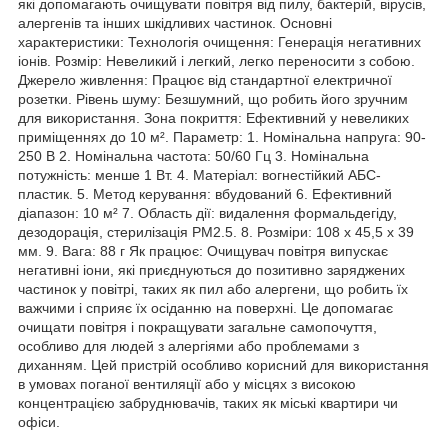
які допомагають очищувати повітря від пилу, бактерій, вірусів,
алергенів та інших шкідливих частинок. Основні
характеристики: Технологія очищення: Генерація негативних
іонів. Розмір: Невеликий і легкий, легко переносити з собою.
Джерело живлення: Працює від стандартної електричної
розетки. Рівень шуму: Безшумний, що робить його зручним
для використання. Зона покриття: Ефективний у невеликих
приміщеннях до 10 м². Параметр: 1. Номінальна напруга: 90-
250 В 2. Номінальна частота: 50/60 Гц 3. Номінальна
потужність: менше 1 Вт. 4. Матеріал: вогнестійкий АБС-
пластик. 5. Метод керування: вбудований 6. Ефективний
діапазон: 10 м² 7. Область дії: видалення формальдегіду,
дезодорація, стерилізація PM2.5. 8. Розміри: 108 х 45,5 х 39
мм. 9. Вага: 88 г Як працює: Очищувач повітря випускає
негативні іони, які приєднуються до позитивно заряджених
частинок у повітрі, таких як пил або алергени, що робить їх
важчими і сприяє їх осіданню на поверхні. Це допомагає
очищати повітря і покращувати загальне самопочуття,
особливо для людей з алергіями або проблемами з
диханням. Цей пристрій особливо корисний для використання
в умовах поганої вентиляції або у місцях з високою
концентрацією забруднювачів, таких як міські квартири чи
офіси.