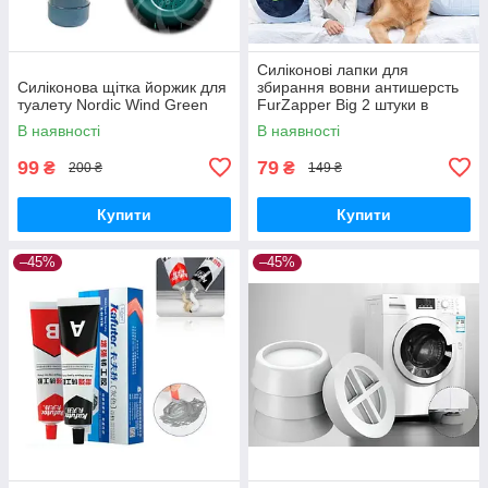
Силіконові лапки для
Силіконова щітка йоржик для
збирання вовни антишерсть
туалету Nordic Wind Green
FurZapper Big 2 штуки в
комплекті 95 мм
В наявності
В наявності
99
79
₴
₴
200 ₴
149 ₴
Купити
Купити
–45%
–45%