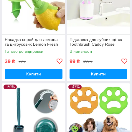
Насадка спрей для лимона
Підставка для зубних щіток
та цитрусових Lemon Fresh
Toothbrush Caddy Rose
Готово до відправки
В наявності
39
99
₴
₴
79 ₴
200 ₴
Купити
Купити
–50%
–47%