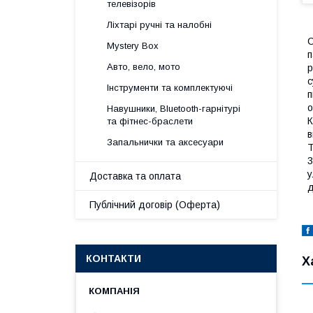
телевізорів
Ліхтарі ручні та налобні
С
Mystery Box
п
Авто, вело, мото
р
с
Інструменти та комплектуючі
п
о
Навушники, Bluetooth-гарнітурі
К
та фітнес-браслети
в
Запальнички та аксесуари
Т
3
у
Доставка та оплата
д
Публічний договір (Оферта)
КОНТАКТИ
Х