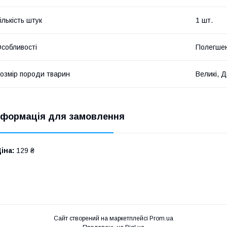
ількість штук
1 шт.
собливості
Полегшен
озмір породи тварин
Великі, Д
нформація для замовлення
іна:
129 ₴
Сайт створений на маркетплейсі
Prom.ua