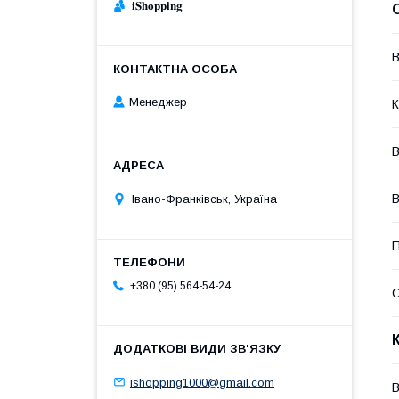
𝐢𝐒𝐡𝐨𝐩𝐩𝐢𝐧𝐠
В
Менеджер
К
В
Івано-Франківськ, Україна
П
+380 (95) 564-54-24
ishopping1000@gmail.com
В