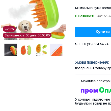
Мінімальна сума замов
В наявності
Код:
5526
–28%
Купити
Залишилось
0
0
днів
0
0
0
0
0
0
+380 (95) 564-54-24
повернення товару п
У компанії підключені
будь-який товар не п