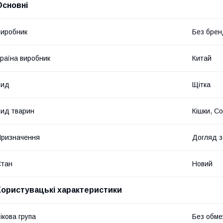
Основні
иробник
Без брен
раїна виробник
Китай
Вид
Щітка
ид тварин
Кішки, С
ризначення
Догляд 
Стан
Новий
Користувацькі характеристики
ікова група
Без обме