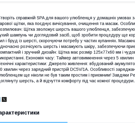
творіть справжній SPA для вашого улюбленця у домашніх умовах з
арової щітки, яка поєднує вичісування, очищення та масаж. Особл
озпилювач: Щітка зволожує шерсть вашого улюбленця, забезпечую
ухий шампунь чи доглядовий засіб, щоб зробити процедуру ще ко
ил і бруд із шерсті, скорочуючи потребу у частих купаннях. Масаж
дночасно розчісують шерсть і масажують шкіру, забезпечуючи приє
омпактний і зручний дизайн: Щітка має розмір 125х77х60 мм і чудо
икористанні. Економія часу: Таймер автовимкнення через 5 хвили
ехнічні характеристики: Джерело живлення: вбудований акумулят
0 хвилин через зарядний пристрій DC5V/1A. Особливості заряджан
любленцем ще ніколи не був таким простим і приємним! Завдяки Pet
оглянуту шерсть, а й відчуття комфорту під час кожної процедури.
арактеристики