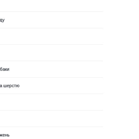
ду
обаки
за шерстю
жень