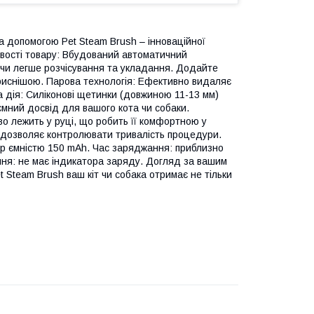
а допомогою Pet Steam Brush – інноваційної
ивості товару: Вбудований автоматичний
чи легше розчісування та укладання. Додайте
риснішою. Парова технологія: Ефективно видаляє
на дія: Силіконові щетинки (довжиною 11-13 мм)
мний досвід для вашого кота чи собаки.
во лежить у руці, що робить її комфортною у
н дозволяє контролювати тривалість процедури.
ор ємністю 150 mAh. Час заряджання: приблизно
ня: не має індикатора заряду. Догляд за вашим
 Steam Brush ваш кіт чи собака отримає не тільки