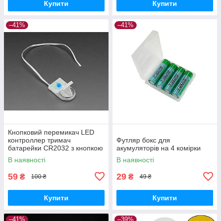
Купити
Купити
–41%
–41%
Кнопковий перемикач LED
контроллер тримач
Футляр бокс для
батарейки CR2032 з кнопкою
акумуляторів на 4 комірки
та 3 режимами миготіння для
В наявності
В наявності
DIY проектів, костюмів та
декору
59
29
₴
₴
100 ₴
49 ₴
Купити
Купити
–41%
–39%