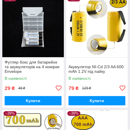
Футляр бокс для батарейок
та акумуляторів на 4 комірки
Акумулятор NI-Cd 2/3 AA 600
Envelope
mAh 1.2V під пайку
В наявності
В наявності
29
79
₴
₴
49 ₴
129 ₴
Купити
Купити
–39%
–39%