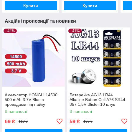
Купити
Купити
Акційні пропозиції та новинки
–42%
–41%
Акумулятор HONGLI 14500
Батарейка AG13 LR44
500 mAh 3.7V Blue з
Alkaline Button Cell A76 SR44
проводами під пайку
357 1,5V Blister 10 штук
В наявності
В наявності
69
59
₴
₴
119 ₴
100 ₴