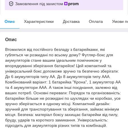
Замовлення під захистом
Опис
Характеристики
Доставка
Оплата
Умови п
Опис
Втомилися від постійного безладу з батарейками, які
губляться чи розкидані по всьому дому? Футляр-бокс для
акумуляторів стане вашим ідеальним помічником у
впорядкуванні зберігання батарейок! Цей компактний та
універсальний бокс допоможе зручно та безпечно зберігати:
До 6 акумуляторів типу АА. До 8 акумуляторів типу ААА.
Комбінований варіант: 1 батарейка "Крона", 1 акумулятор АА
та 4 акумулятори ААА. А також інші поєднання, залежно від
ваших потреб. Основні переваги: Порядок та організованість:
батарейки більше не розкидані по шухлядах чи коробках, усе
зручно зберігається в одному місці. Компактний дизайн:
зручний для транспортування та зберігання, займає мінімум
місця. Безпека: матеріал боксу захищає батарейки від пилу,
бруду, ударів та короткого замикання. Універсальність:
підходить для акумуляторів різних типів та комбінацій.