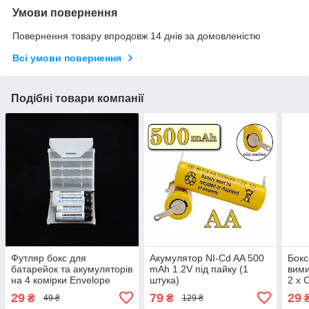
Умови повернення
Повернення товару впродовж 14 днів за домовленістю
Всі умови повернення
Подібні товари компанії
Футляр бокс для
Акумулятор NI-Cd AA 500
Бокс
батарейок та акумуляторів
mAh 1.2V під пайку (1
вими
на 4 комірки Envelope
штука)
2 х 
29
79
29
₴
₴
49 ₴
129 ₴