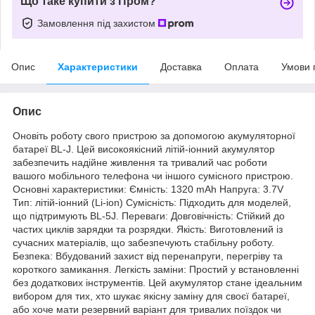
Що таке купити з Пром?
Замовлення під захистом
Опис
Характеристики
Доставка
Оплата
Умови 
Опис
Оновіть роботу свого пристрою за допомогою акумуляторної
батареї BL-J. Цей високоякісний літій-іонний акумулятор
забезпечить надійне живлення та тривалий час роботи
вашого мобільного телефона чи іншого сумісного пристрою.
Основні характеристики: Ємність: 1320 mAh Напруга: 3.7V
Тип: літій-іонний (Li-ion) Сумісність: Підходить для моделей,
що підтримують BL-5J. Переваги: Довговічність: Стійкий до
частих циклів зарядки та розрядки. Якість: Виготовлений із
сучасних матеріалів, що забезпечують стабільну роботу.
Безпека: Вбудований захист від перенапруги, перегріву та
короткого замикання. Легкість заміни: Простий у встановленні
без додаткових інструментів. Цей акумулятор стане ідеальним
вибором для тих, хто шукає якісну заміну для своєї батареї,
або хоче мати резервний варіант для тривалих поїздок чи