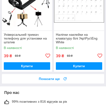
Універсальний тримач
Наліпки наклейки на
телефону для установки на
клавіатуру білі Укр\Рус\Eng
штатив
White
В наявності
В наявності
39
39
₴
₴
69 ₴
69 ₴
Купити
Купити
Показати ще
Про нас
99% позитивних з 816 відгуків за рік