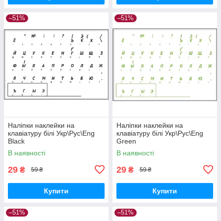
–51%
–51%
Наліпки наклейки на
Наліпки наклейки на
клавіатуру білі Укр\Рус\Eng
клавіатуру білі Укр\Рус\Eng
Black
Green
В наявності
В наявності
29
29
₴
₴
59 ₴
59 ₴
Купити
Купити
–51%
–51%