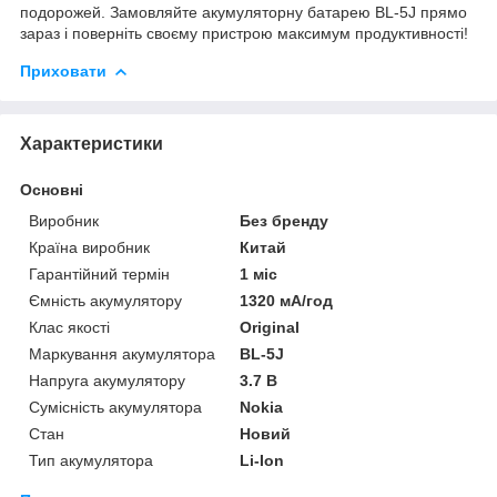
подорожей. Замовляйте акумуляторну батарею BL-5J прямо
зараз і поверніть своєму пристрою максимум продуктивності!
Приховати
Характеристики
Основні
Виробник
Без бренду
Країна виробник
Китай
Гарантійний термін
1 міс
Ємність акумулятору
1320 мА/год
Клас якості
Original
Маркування акумулятора
BL-5J
Напруга акумулятору
3.7 В
Сумісність акумулятора
Nokia
Стан
Новий
Тип акумулятора
Li-Ion