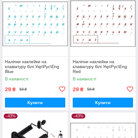
Наліпки наклейки на
Наліпки наклейки на
клавіатуру білі Укр\Рус\Eng
клавіатуру білі Укр\Рус\Eng
Blue
Red
В наявності
В наявності
29
29
₴
₴
59 ₴
59 ₴
Купити
Купити
–43%
–43%