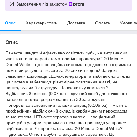
Замовлення під захистом
Опис
Характеристики
Доставка
Оплата
Умови п
Опис
Бажаєте швидко й ефективно освітлити зуби, не витрачаючи
час і кошти на дорогі стоматологічні процедури? 20 Minute
Dental White – це інноваційна система, що дозволяє отримати
помітний результат всього за 20 хвилин в день! Завдяки
унікальній комбінації LED-акселератора та відбілюючого гелю,
ця система забезпечує рівномірне освітлення емалі, не
пошкоджуючи її структуру. Що входить у комплект?
Відбілюючий олівець (0.07 oz) – зручний засіб для точкового
нанесення гелю, розрахований на 30 застосувань.
Попередньо заповнений гелевий шприц (0.105 oz) – містить
професійний відбілюючий склад із карбамідним пероксидом
та ментолом. LED-акселератор з капою – спеціальний
пристрій з ультраяскравим світлом, що пришвидшує процес
відбілювання. Як працює система 20 Minute Dental White?
Підготовка: Очистіть зуби та висушіть їх серветкою. Це