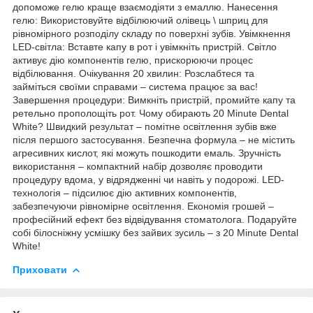
допоможе гелю краще взаємодіяти з емаллю. Нанесення
гелю: Використовуйте відбілюючий олівець \ шприц для
рівномірного розподілу складу по поверхні зубів. Увімкнення
LED-світла: Вставте капу в рот і увімкніть пристрій. Світло
активує дію компонентів гелю, прискорюючи процес
відбілювання. Очікування 20 хвилин: Розслабтеся та
займіться своїми справами – система працює за вас!
Завершення процедури: Вимкніть пристрій, промийте капу та
ретельно прополощіть рот. Чому обирають 20 Minute Dental
White? Швидкий результат – помітне освітлення зубів вже
після першого застосування. Безпечна формула – не містить
агресивних кислот, які можуть пошкодити емаль. Зручність
використання – компактний набір дозволяє проводити
процедуру вдома, у відрядженні чи навіть у подорожі. LED-
технологія – підсилює дію активних компонентів,
забезпечуючи рівномірне освітлення. Економія грошей –
професійний ефект без відвідування стоматолога. Подаруйте
собі білосніжну усмішку без зайвих зусиль – з 20 Minute Dental
White!
Приховати