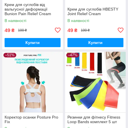
Крем для суглобів від
вальгусної деформації
Крем для суглобів HBESTY
Bunion Pain Relief Cream
Joint Relief Cream
В наявності
В наявності
49
49
₴
₴
100 ₴
100 ₴
Купити
Купити
–51%
–47%
Коректор осанки Posture Pro
Резинки для фітнесу Fitness
Fix
Loop Bands комплект 5 шт