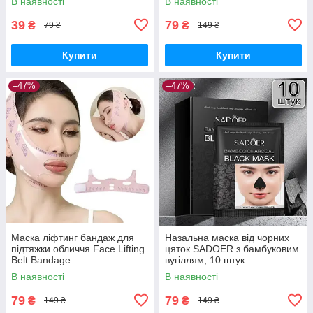
В наявності
В наявності
39
79
₴
₴
79 ₴
149 ₴
Купити
Купити
–47%
–47%
Маска ліфтинг бандаж для
Назальна маска від чорних
підтяжки обличчя Face Lifting
цяток SADOER з бамбуковим
Belt Bandage
вугіллям, 10 штук
В наявності
В наявності
79
79
₴
₴
149 ₴
149 ₴