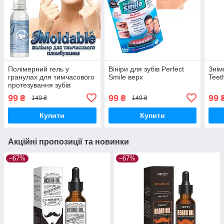
Полімерний гель у
Вініри для зубів Perfect
Знім
гранулах для тимчасового
Smile верх
Teet
протезування зубів
Moldable False Teeth 10
99
99
99
₴
₴
149 ₴
149 ₴
мл
Купити
Купити
Акційні пропозиції та новинки
–67%
–67%