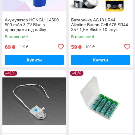
Акумулятор HONGLI 14500
Батарейка AG13 LR44
500 mAh 3.7V Blue з
Alkaline Button Cell A76 SR44
проводами під пайку
357 1,5V Blister 10 штук
В наявності
В наявності
69
59
₴
₴
119 ₴
100 ₴
Купити
Купити
–41%
–41%