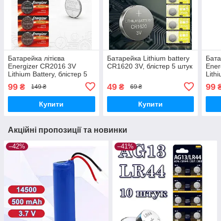
Батарейка літієва
Батарейка Lithium battery
Бата
Energizer CR2016 3V
CR1620 3V, блістер 5 штук
Ener
Lithium Battery, блістер 5
Lith
штук
штук
99
49
99
₴
₴
149 ₴
69 ₴
Купити
Купити
Акційні пропозиції та новинки
–42%
–41%