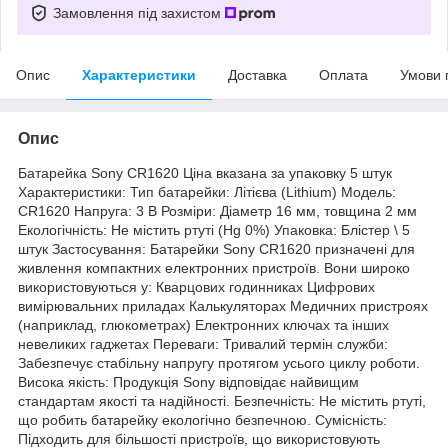
Замовлення під захистом
Опис
Характеристики
Доставка
Оплата
Умови 
Опис
Батарейка Sony CR1620 Ціна вказана за упаковку 5 штук
Характеристики: Тип батарейки: Літієва (Lithium) Модель:
CR1620 Напруга: 3 В Розміри: Діаметр 16 мм, товщина 2 мм
Екологічність: Не містить ртуті (Hg 0%) Упаковка: Блістер \ 5
штук Застосування: Батарейки Sony CR1620 призначені для
живлення компактних електронних пристроїв. Вони широко
використовуються у: Кварцових годинниках Цифрових
вимірювальних приладах Калькуляторах Медичних пристроях
(наприклад, глюкометрах) Електронних ключах та інших
невеликих гаджетах Переваги: Тривалий термін служби:
Забезпечує стабільну напругу протягом усього циклу роботи.
Висока якість: Продукція Sony відповідає найвищим
стандартам якості та надійності. Безпечність: Не містить ртуті,
що робить батарейку екологічно безпечною. Сумісність:
Підходить для більшості пристроїв, що використовують