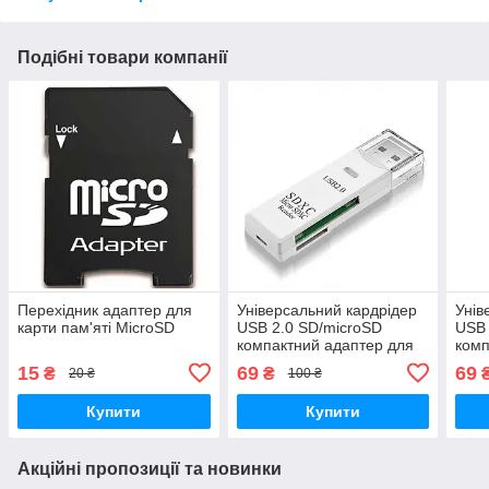
Подібні товари компанії
Перехідник адаптер для
Універсальний кардрідер
Унів
карти пам'яті MicroSD
USB 2.0 SD/microSD
USB 
компактний адаптер для
комп
карт пам'яті Card Reader
карт
15
69
69
₴
₴
20 ₴
100 ₴
White
Blac
Купити
Купити
Акційні пропозиції та новинки