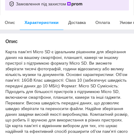
Замовлення під захистом
Опис
Характеристики
Доставка
Оплата
Умови 
Опис
Карта пам'яті Micro SD є ідеальним рішенням для зберігання
даних на вашому смартфоні, планшеті, камері чи іншому
пристрої з підтримкою формату Micro SD. Ви зможете
зберігати тисячі фотографій, години відеозапису або велику
кількість музики та документів. Основні характеристики: Об'єм
пам'яті: 16GB Клас швидкості: Class 10 (забезпечує швидкість
передачі даних до 10 МБ/с) Формат: Micro SD Сумісність:
Підходить для більшості пристроїв з підтримкою Micro SD,
включаючи смартфони, планшети, камери та інші гаджети.
Переваги: Висока швидкість передачі даних, що дозволяє
швидко зберігати та переносити файли. Надійне зберігання
даних завдяки високій якості виробництва. Компактний розмір,
що робить її зручною для використання в різних пристроях.
Ця карта пам'яті є відмінним вибором для тих, хто шукає
надійний та ефективний спосіб розширити об'єм пам'яті свого