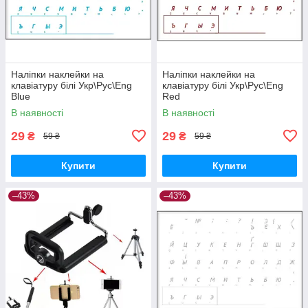
Наліпки наклейки на
Наліпки наклейки на
клавіатуру білі Укр\Рус\Eng
клавіатуру білі Укр\Рус\Eng
Blue
Red
В наявності
В наявності
29
29
₴
₴
59 ₴
59 ₴
Купити
Купити
–43%
–43%