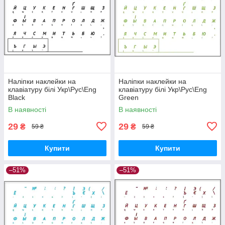
Наліпки наклейки на
Наліпки наклейки на
клавіатуру білі Укр\Рус\Eng
клавіатуру білі Укр\Рус\Eng
Black
Green
В наявності
В наявності
29
29
₴
₴
59 ₴
59 ₴
Купити
Купити
–51%
–51%