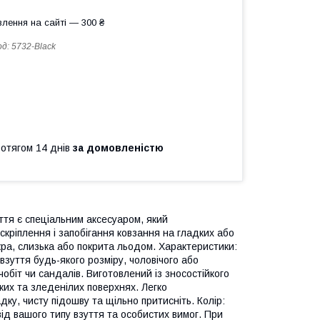
лення на сайті — 300 ₴
од:
5732-Black
ротягом 14 днів
за домовленістю
ття є спеціальним аксесуаром, який
кріплення і запобігання ковзання на гладких або
кра, слизька або покрита льодом. Характеристики:
зуття будь-якого розміру, чоловічого або
чобіт чи сандалів. Виготовлений із зносостійкого
ких та зледенілих поверхнях. Легко
дку, чисту підошву та щільно притисніть. Колір:
ід вашого типу взуття та особистих вимог. При