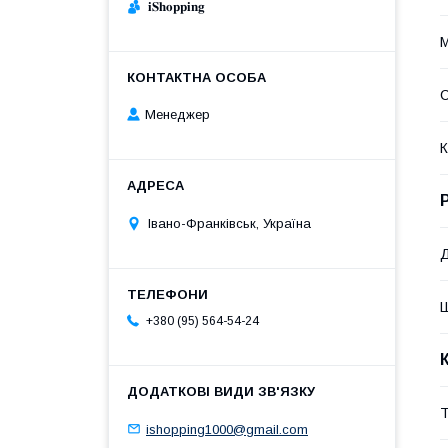
𝐢𝐒𝐡𝐨𝐩𝐩𝐢𝐧𝐠
М
С
Менеджер
К
Івано-Франківськ, Україна
+380 (95) 564-54-24
Т
ishopping1000@gmail.com