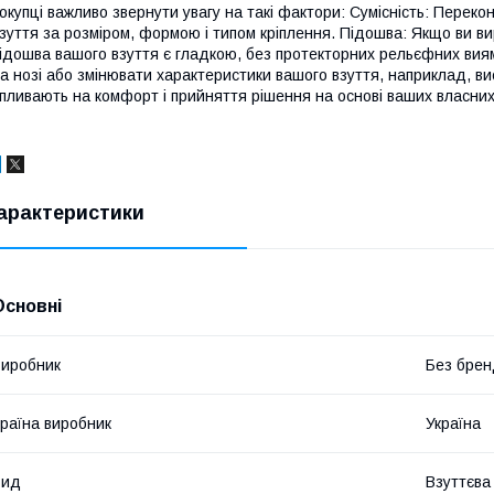
окупці важливо звернути увагу на такі фактори: Сумісність: Перек
зуття за розміром, формою і типом кріплення. Підошва: Якщо ви 
ідошва вашого взуття є гладкою, без протекторних рельєфних виям
а нозі або змінювати характеристики вашого взуття, наприклад, ви
пливають на комфорт і прийняття рішення на основі ваших власни
арактеристики
Основні
иробник
Без брен
раїна виробник
Україна
Вид
Взуттєва