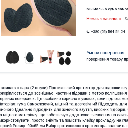
Мінімальна сума замов
Немає в наявності
К
+380 (95) 564-54-24
повернення товару п
 комплекті пара (2 штуки) Протиковзкий протектор для підошви взу
рикріплюється до зовнішньої частини підошви з метою поліпшення с
ерівних поверхнях. Це особливо корисно в умовах, коли підлога мо
атеріал: гума Самоклеючий, міцний та довговічний Підходить для в
іночого Ідеально підходить для жіночого взуття, високих підборів, 
а міцного матеріалу, що забезпечує додаткове зчеплення на слизь
икористовувати, просто зніміть та помістіть клейку прокладку на гла
орний Розмір: 90х65 мм Вибір протиковзкого протектора залежить в