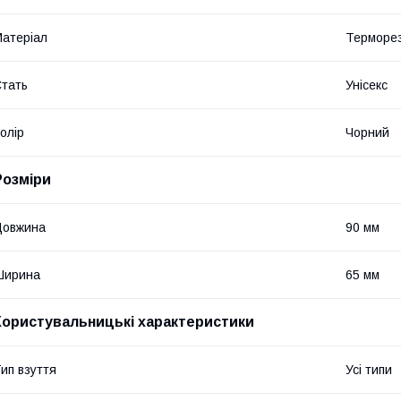
атеріал
Терморе
тать
Унісекс
олір
Чорний
Розміри
Довжина
90 мм
Ширина
65 мм
Користувальницькі характеристики
ип взуття
Усі типи