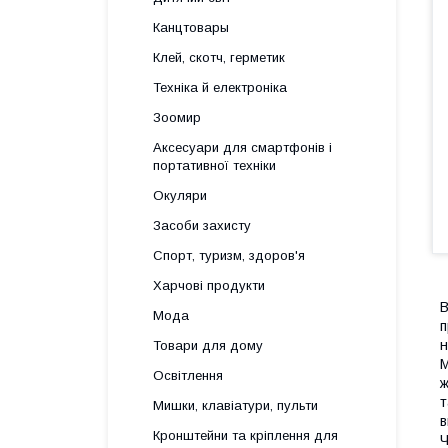
Канцтовары
Клей, скотч, герметик
Техніка й електроніка
Зоомир
Аксесуари для смартфонів і
портативної техніки
Окуляри
Засоби захисту
Спорт, туризм, здоров'я
Харчові продукти
В
Мода
п
н
Товари для дому
М
Освітлення
ж
т
Мишки, клавіатури, пульти
в
Кронштейни та кріплення для
Ч