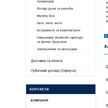
телевізорів
п
в
Ліхтарі ручні та налобні
п
Mystery Box
н
в
Авто, вело, мото
Інструменти та комплектуючі
Навушники, Bluetooth-гарнітурі
та фітнес-браслети
Х
Запальнички та аксесуари
Доставка та оплата
Публічний договір (Оферта)
В
КОНТАКТИ
К