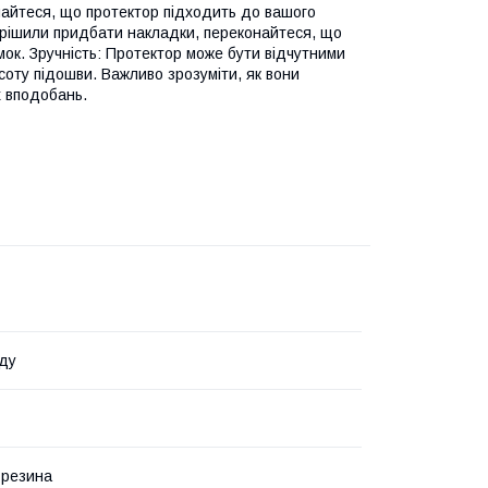
онайтеся, що протектор підходить до вашого
вирішили придбати накладки, переконайтеся, що
ок. Зручність: Протектор може бути відчутними
соту підошви. Важливо зрозуміти, як вони
х вподобань.
ду
 резина