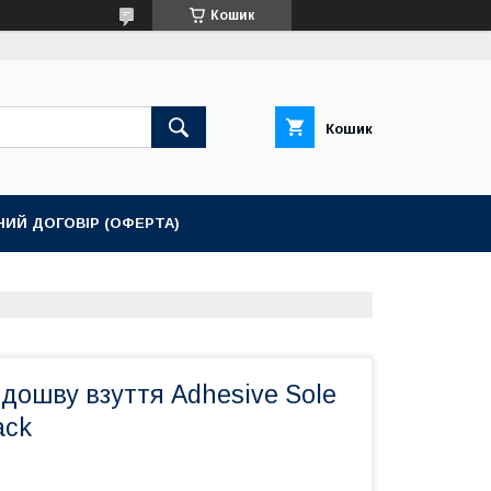
Кошик
Кошик
НИЙ ДОГОВІР (ОФЕРТА)
ідошву взуття Adhesive Sole
ack