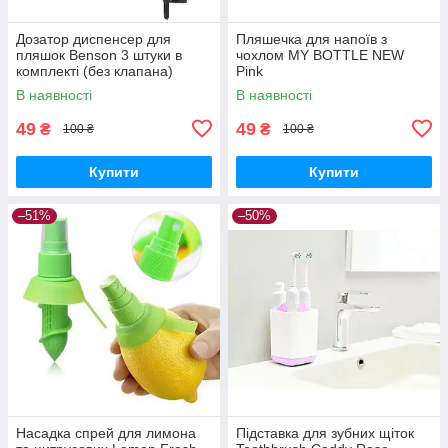
Дозатор диспенсер для
Пляшечка для напоїв з
пляшок Benson 3 штуки в
чохлом MY BOTTLE NEW
комплекті (без клапана)
Pink
В наявності
В наявності
49
49
₴
₴
100 ₴
100 ₴
Купити
Купити
–51%
–50%
Насадка спрей для лимона
Підставка для зубних щіток