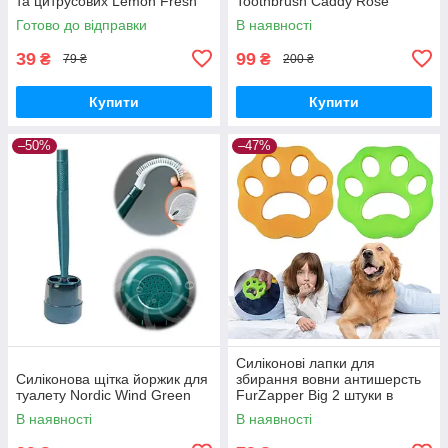
та цитрусових Lemon Fresh
Toothbrush Caddy Rose
Готово до відправки
В наявності
39
99
₴
₴
79 ₴
200 ₴
Купити
Купити
–50%
–47%
Силіконові лапки для
Силіконова щітка йоржик для
збирання вовни антишерсть
туалету Nordic Wind Green
FurZapper Big 2 штуки в
комплекті 95 мм
В наявності
В наявності