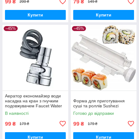
99
79
₴
₴
200 ₴
149 ₴
Купити
Купити
–45%
–45%
Аератор економайзер води
насадка на кран з гнучким
Форма для приготування
подовжувачем Faucet Water
суші та роллів Sushezi
Mixer
В наявності
Готово до відправки
99
99
₴
₴
179 ₴
179 ₴
Купити
Купити