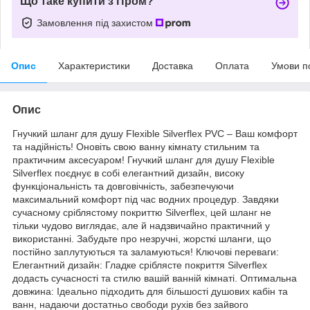
Що таке купити з Пром?
Замовлення під захистом
Опис
Характеристики
Доставка
Оплата
Умови п
Опис
Гнучкий шланг для душу Flexible Silverflex PVC – Ваш комфорт
та надійність! Оновіть свою ванну кімнату стильним та
практичним аксесуаром! Гнучкий шланг для душу Flexible
Silverflex поєднує в собі елегантний дизайн, високу
функціональність та довговічність, забезпечуючи
максимальний комфорт під час водних процедур. Завдяки
сучасному сріблястому покриттю Silverflex, цей шланг не
тільки чудово виглядає, але й надзвичайно практичний у
використанні. Забудьте про незручні, жорсткі шланги, що
постійно заплутуються та заламуються! Ключові переваги:
Елегантний дизайн: Гладке сріблясте покриття Silverflex
додасть сучасності та стилю вашій ванній кімнаті. Оптимальна
довжина: Ідеально підходить для більшості душових кабін та
ванн, надаючи достатньо свободи рухів без зайвого