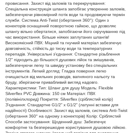
провисання. Захист від заломів та перекручування:
Спеціальна конструкція шланга запобігає утворенню заломів,
забезпечуючи рівномірний потік води та продовжуючи термін
служби. Система Anti-Twist (обертання 360°): Один з
конекторів оснащений поворотною гайкою, що дозволяє
шлангу вільно обертатися, запобігаючи його скручуванню під
час використання. Більше ніяких заплутаних шлангів!
Високоякісний ПВХ: Міцний та гнучкий матеріал забезпечує
довговічність, стійкість до тиску води та температурних
перепадів. Універсальні з'єднання: Стандартне різьблення
1/2" підходить до більшості душових лійок та змішувачів,
забезпечуючи легку та швидку установку без спеціальних
інструментів. Легкий догляд: Гладка поверхня легко
очищається від мильних розводів, вапняного нальоту та
бруду, зберігаючи привабливий вигляд надовго.
Характеристики: Тип: Шланг для душу Модель: Flexible
Silverflex PVC Довжина: 150 см Матеріал: ПВХ
(полівінілхлорид) Покриття: Silverflex (сріблястий колір)
З'єднання: Стандартне G1/2" x G1/2" (латунні вставки для
надійності) Особливості: Захист від заломів, система Anti-Twist
(обертання 360° на одному з конекторів) Колір: Сріблястий
Способи застосування: Щоденний душ: Забезпечує
комфортне та безперешкодне користування душовою лійкою.
Заміна старого шланга: Ідеальний варіант для оновлення