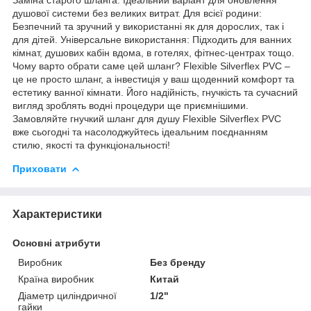
душової системи без великих витрат. Для всієї родини:
Безпечний та зручний у використанні як для дорослих, так і
для дітей. Універсальне використання: Підходить для ванних
кімнат, душових кабін вдома, в готелях, фітнес-центрах тощо.
Чому варто обрати саме цей шланг? Flexible Silverflex PVC –
це не просто шланг, а інвестиція у ваш щоденний комфорт та
естетику ванної кімнати. Його надійність, гнучкість та сучасний
вигляд зроблять водні процедури ще приємнішими.
Замовляйте гнучкий шланг для душу Flexible Silverflex PVC
вже сьогодні та насолоджуйтесь ідеальним поєднанням
стилю, якості та функціональності!
Приховати
Характеристики
Основні атрибути
Виробник
Без бренду
Країна виробник
Китай
Діаметр циліндричної
1/2"
гайки