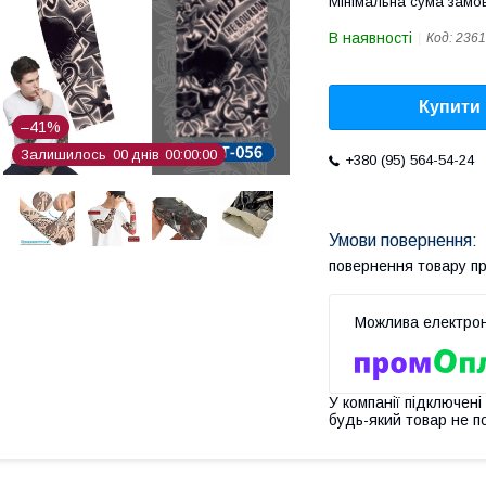
Мінімальна сума замов
В наявності
Код:
2361
Купити
–41%
Залишилось
0
0
днів
0
0
0
0
0
0
+380 (95) 564-54-24
повернення товару п
У компанії підключені
будь-який товар не п