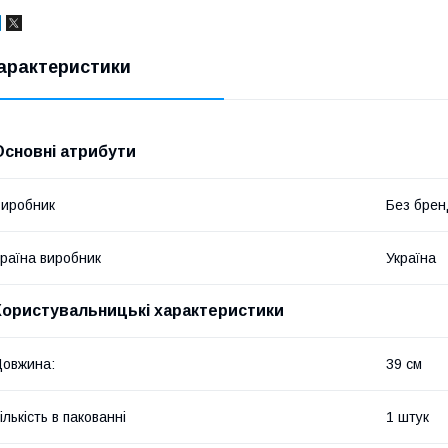
арактеристики
Основні атрибути
иробник
Без брен
раїна виробник
Україна
Користувальницькі характеристики
овжина:
39 см
ількість в пакованні
1 штук