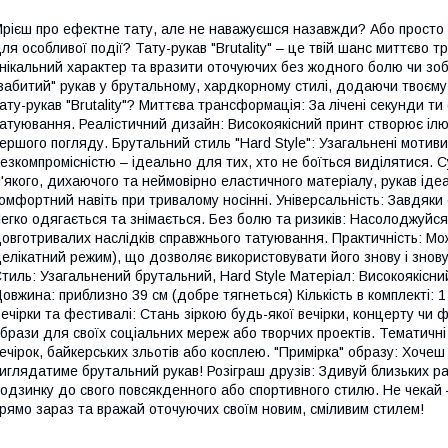
рієш про ефектне тату, але не наважуєшся назавжди? Або просто
ля особливої події? Тату-рукав "Brutality" – це твій шанс миттєво 
нікальний характер та вразити оточуючих без жодного болю чи зоб
забитий" рукав у брутальному, хардкорному стилі, додаючи твоєму
ату-рукав "Brutality"? Миттєва трансформація: За лічені секунди 
атуювання. Реалістичний дизайн: Високоякісний принт створює ілюз
ершого погляду. Брутальний стиль "Hard Style": Узагальнені мотив
езкомпромісністю – ідеально для тих, хто не боїться виділятися. 
'якого, дихаючого та неймовірно еластичного матеріалу, рукав ідеал
омфортний навіть при тривалому носінні. Універсальність: Завдяки 
егко одягається та знімається. Без болю та ризиків: Насолоджуй
овготривалих наслідків справжнього татуювання. Практичність: М
елікатний режим), що дозволяє використовувати його знову і знову.
тиль: Узагальнений брутальний, Hard Style Матеріал: Високоякісн
овжина: приблизно 39 см (добре тягнеться) Кількість в комплекті: 1
ечірки та фестивалі: Стань зіркою будь-якої вечірки, концерту чи 
брази для своїх соціальних мереж або творчих проектів. Тематичн
ечірок, байкерських зльотів або косплею. "Примірка" образу: Хочеш
иглядатиме брутальний рукав! Розiграш друзiв: Здивуй близьких р
одзинку до свого повсякденного або спортивного стилю. Не чекай – 
рямо зараз та вражай оточуючих своїм новим, сміливим стилем!