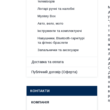
телевізорів
М
Ліхтарі ручні та налобні
д
Mystery Box
у
"
Авто, вело, мото
т
т
Інструменти та комплектуючі
п
Навушники, Bluetooth-гарнітурі
б
та фітнес-браслети
м
к
Запальнички та аксесуари
Л
д
Доставка та оплата
д
С
Публічний договір (Оферта)
Д
В
о
в
КОНТАКТИ
в
р
п