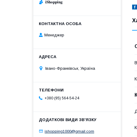
𝐢𝐒𝐡𝐨𝐩𝐩𝐢𝐧𝐠
Х
Менеджер
В
Івано-Франківськ, Україна
К
+380 (95) 564-54-24
Д
К
ishopping1000@gmail.com