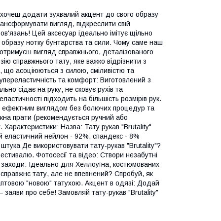
 хочеш додати зухвалий акцент до свого образу
трансформувати вигляд, підкреслити свій
ов'язань! Цей аксесуар ідеально імітує щільно
 образу нотку бунтарства та сили. Чому саме наш
ти отримуєш вигляд справжнього, деталізованого
ію справжнього тату, яке важко відрізнити з
и, що асоціюються з силою, сміливістю та
Супереластичність та комфорт: Виготовлений з
ьно сідає на руку, не сковує рухів та
еластичності підходить на більшість розмірів рук.
ся ефектним виглядом без болючих процедур та
ожна прати (рекомендується ручний або
 Характеристики: Назва: Тату рукав "Brutality"
ий еластичний нейлон - 92%, спандекс - 8%
 штука Де використовувати тату-рукав "Brutality"?
фестивалю. Фотосесії та відео: Створи незабутні
і заходи: Ідеально для Хеллоуїна, костюмованих
 справжнє тату, але не впевнений? Спробуй, як
аптовою "новою" татухою. Акцент в одязі: Додай
заяви про себе! Замовляй тату-рукав "Brutality"