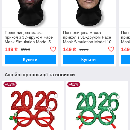
Повнолицева маска
Повнолицева маска
Пов
прикол з 3D-друком Face
прикол з 3D-друком Face
прик
Mask Simulation Model 5
Mask Simulation Model 10
Mask
149
149
149
₴
₴
200 ₴
200 ₴
Купити
Купити
Акційні пропозиції та новинки
–82%
–82%