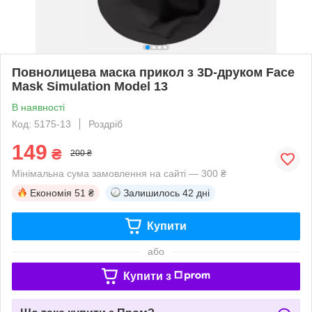
Повнолицева маска прикол з 3D-друком Face
Mask Simulation Model 13
В наявності
Код: 5175-13
Роздріб
149
₴
200 ₴
Мінімальна сума замовлення на сайті — 300 ₴
Економія
51 ₴
Залишилось
42 дні
Купити
або
Купити з