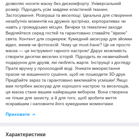
дозволяє носити маску без дискомфорту. Універсальний
розмір: Підходить усім завдяки еластичній тканині.
Застосування: Розіграші та веселощі: Ідеальна для створення
незабутніх моментів на дружніх зустрічах, корпоративах чи
навіть у громадських місцях. Вечірки та тематичні заходи:
Виділяйтеся серед гостей та гарантовано ставайте "зіркою"
свята. Контент для соцмереж: Кумедний аксесуар для зйомки
відео, мемів чи фотосесій. Чому це must-have? Це не просто
маска — це інструмент гарного настрою! Дарує можливість
створити десятки веселих історій. Підходить як незвичайний
подарунок для друзів, які люблять жарти. Інструкції з догляду:
Прати вручну у прохолодній воді. Уникати використання
праски чи машинного сушіння, щоб не пошкодити 3D-друк.
Придбайте зараз та гарантовано викликайте усмішки! Якщо
вам потрібен аксесуар для хорошого настрою та веселощів,
ця маска стане вашим найкращим вибором. Вона створена
не тільки для захисту, а й для того, щоб зробити життя
яскравішим і наповнити його кумедними моментами.
Приховати
Характеристики