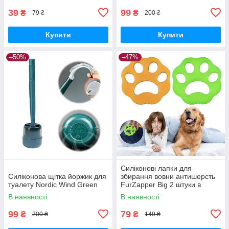
39
99
₴
₴
79 ₴
200 ₴
Купити
Купити
–50%
–47%
Силіконові лапки для
Силіконова щітка йоржик для
збирання вовни антишерсть
туалету Nordic Wind Green
FurZapper Big 2 штуки в
комплекті 95 мм
В наявності
В наявності
99
79
₴
₴
200 ₴
149 ₴