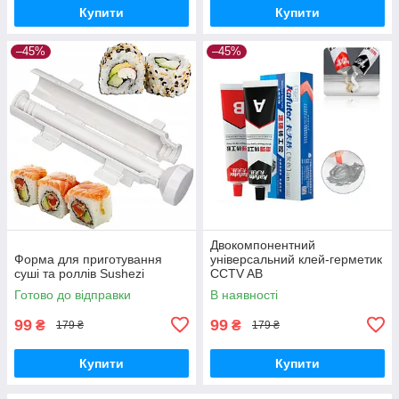
Купити
Купити
–45%
–45%
Двокомпонентний
Форма для приготування
універсальний клей-герметик
суші та роллів Sushezi
CCTV AB
Готово до відправки
В наявності
99
99
₴
₴
179 ₴
179 ₴
Купити
Купити