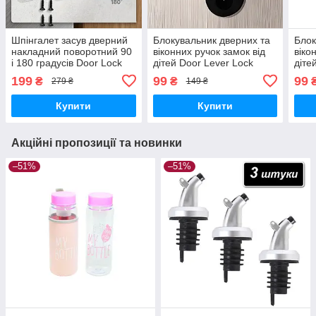
Шпінгалет засув дверний
Блокувальник дверних та
Блок
накладний поворотний 90
віконних ручок замок від
віко
і 180 градусів Door Lock
дітей Door Lever Lock
діте
Latch Graphite
Black
Whit
199
99
99
₴
₴
279 ₴
149 ₴
Купити
Купити
Акційні пропозиції та новинки
–51%
–51%