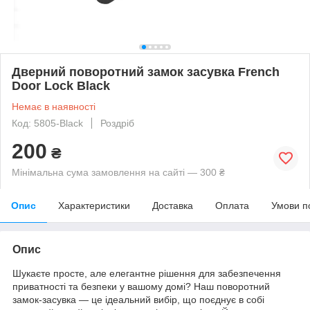
Дверний поворотний замок засувка French
Door Lock Black
Немає в наявності
Код: 5805-Black
Роздріб
200
₴
Мінімальна сума замовлення на сайті — 300 ₴
Опис
Характеристики
Доставка
Оплата
Умови п
Опис
Шукаєте просте, але елегантне рішення для забезпечення
приватності та безпеки у вашому домі? Наш поворотний
замок-засувка — це ідеальний вибір, що поєднує в собі