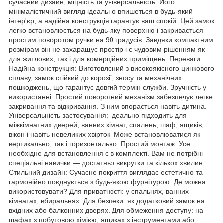
сучасний дизайн, міцність та універсальність. Його
мінімалістичний вигляд ідеально впишеться в будь-який
інтер'єр, а надійна конструкція гарантує ваш спокій. Цей замок
легко встановлюється на будь-яку поверхню і закривається
простим поворотом ручки на 90 градусів. Завдяки компактним
розмірам він не захаращує простір і є чудовим рішенням як
для житлових, так і для комерційних приміщень. Переваги:
Надійна конструкція: Виготовлений з високоякісного цинкового
сплаву, замок стійкий до корозії, зносу та механічних
пошкоджень, що гарантує довгий термін служби. Зручність у
використанні: Простий поворотний механізм забезпечує легке
закривання та відкривання. З ним впорається навіть дитина.
Універсальність застосування: Ідеально підходить для
міжкімнатних дверей, ванних кімнат, спалень, шаф, ящиків,
вікон і навіть невеликих хвірток. Може встановлюватися як
вертикально, так і горизонтально. Простий монтаж: Усе
необхідне для встановлення є в комплекті. Вам не потрібні
спеціальні навички — достатньо викрутки та кількох хвилин.
Стильний дизайн: Сучасне покриття виглядає естетично та
гармонійно поєднується з будь-якою фурнітурою. Де можна
використовувати? Для приватності: у спальнях, ванних
кімнатах, вбиральнях. Для безпеки: як додатковий замок на
вхідних або балконних дверях. Для обмеження доступу: на
шафах з побутовою хімією, ящиках з інструментами або