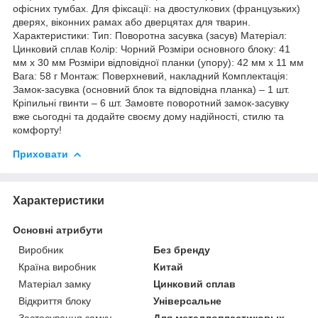
офісних тумбах. Для фіксації: на двостулкових (французьких)
дверях, віконних рамах або дверцятах для тварин.
Характеристики: Тип: Поворотна засувка (засув) Матеріал:
Цинковий сплав Колір: Чорний Розміри основного блоку: 41
мм x 30 мм Розміри відповідної планки (упору): 42 мм x 11 мм
Вага: 58 г Монтаж: Поверхневий, накладний Комплектація:
Замок-засувка (основний блок та відповідна планка) – 1 шт.
Кріпильні гвинти – 6 шт. Замовте поворотний замок-засувку
вже сьогодні та додайте своєму дому надійності, стилю та
комфорту!
Приховати
Характеристики
Основні атрибути
Виробник
Без бренду
Країна виробник
Китай
Матеріал замку
Цинковий сплав
Відкриття блоку
Універсальне
Застосування замку
Для металлопластиковых