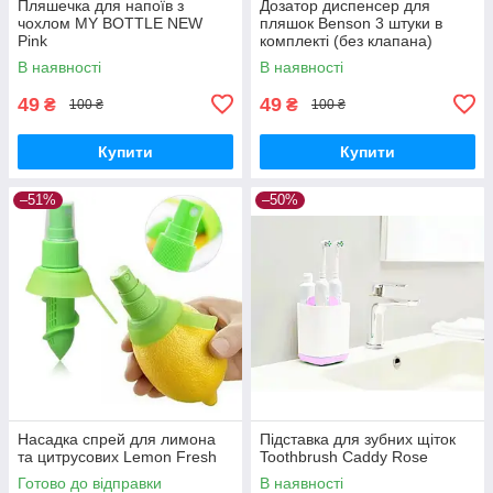
Пляшечка для напоїв з
Дозатор диспенсер для
чохлом MY BOTTLE NEW
пляшок Benson 3 штуки в
Pink
комплекті (без клапана)
В наявності
В наявності
49
49
₴
₴
100 ₴
100 ₴
Купити
Купити
–51%
–50%
Насадка спрей для лимона
Підставка для зубних щіток
та цитрусових Lemon Fresh
Toothbrush Caddy Rose
Готово до відправки
В наявності