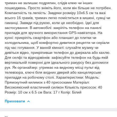
тримач не залишає подряпин, слідів клею чи інших
пошкоджень. Просто зніміть його, коли він більше не потрібен.
Компактність та легкість: Завдяки розміру 10х6.5 см та вазі
всього 16 грамів, тримач легко поміститься в кишені, сумці чи
гаманці. Завжди під рукою, коли це необхідно. Ідеї для
застосування: В автомобілі: закріпіть телефон на панелі
приладів для зручного використання GPS-навігатора. На
кухні: прикріпіть смартфон або планшет до плитки чи
холодильника, щоб комфортно дивитися рецепти чи серіали
під час готування. У ванній кімнаті: слухайте музику чи
дивіться відео, прикріпивши телефон до дзеркала або кахлю.
Для селфі та відеодзвінків: зафіксуйте телефон на будь-якій
вертикальній поверхні для ідеального ракурсу без допомоги
рук. Як органайзер: утримає на видному місці пульт від
телевізора, ключі біля вхідних дверей або канцелярське
приладдя на робочому столі. Характеристики: Модель:
Прямокутний килимок з 40 присосками Матеріал:
Високоякісний еластичний силікон Кількість присосок: 40
Розмір: 10 см х 6.5 см Вага: 17 г Колір: Білий
Приховати