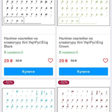
Наліпки наклейки на
Наліпки наклейки на
клавіатуру білі Укр\Рус\Eng
клавіатуру білі Укр\Рус\Eng
Black
Green
В наявності
В наявності
29
29
₴
₴
59 ₴
59 ₴
Купити
Купити
–51%
–51%