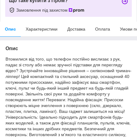
Що таке купити з Пром?
Замовлення під захистом
Опис
Характеристики
Доставка
Оплата
Умови п
Опис
Втомилися від того, що телефон постійно вислизає з рук,
падає зі столу або немає зручної підставки для перегляду
відео? Зустрічайте інноваційне рішення – силіконовий тримач-
ліппер! Цей компактний та стильний аксесуар, оснащений 40
потужними присосками, надійно зафіксує ваш смартфон,
ключі, пульт чи будь-який інший предмет на будь-якій гладкій
поверхні. Звільніть свої руки та додайте комфорту у
повсякденне життя! Переваги: Надійна фіксація: Присоски
створюють міцне зчеплення з поверхнею (скло, дзеркало,
пластик, плитка, ламінат). Ваш гаджет залишиться на місці!
Універсальність: Ідеально підходить для смартфонів будь-
яких моделей, а також для фіксації планшетів, пультів, ключів,
косметики та інших дрібних предметів. Безпечний для
поверхонь: Виготовлений з м'якого та еластичного силікону,