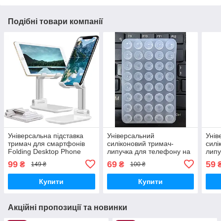
Подібні товари компанії
Універсальна підставка
Універсальний
Унів
тримач для смартфонів
силіконовий тримач-
силі
Folding Desktop Phone
липучка для телефону на
липу
Stand White
40 присосках Lipper
40 п
99
69
59
₴
₴
149 ₴
100 ₴
Transparent
Купити
Купити
Акційні пропозиції та новинки