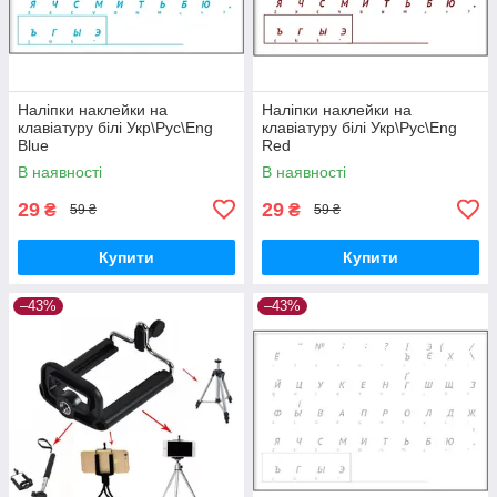
Наліпки наклейки на
Наліпки наклейки на
клавіатуру білі Укр\Рус\Eng
клавіатуру білі Укр\Рус\Eng
Blue
Red
В наявності
В наявності
29
29
₴
₴
59 ₴
59 ₴
Купити
Купити
–43%
–43%