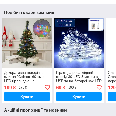
Подібні товари компанії
Декоративна новорічна
Гірлянда роса мідний
Ялин
ялинка "Сніжок" 60 см з
провід 30 LED 3 метри від
Crea
LED гірляндою на
USB та на батарейках LED
дере
батарейках MultiColor
Star Copper Cool White
іміт
199
69
129
₴
₴
279 ₴
100 ₴
Купити
Купити
Акційні пропозиції та новинки