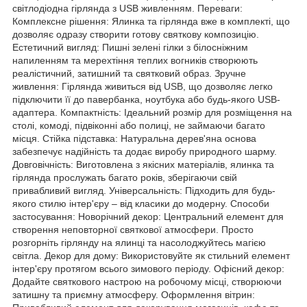
світлодіодна гірлянда з USB живленням. Переваги:
Комплексне рішення: Ялинка та гірлянда вже в комплекті, що
дозволяє одразу створити готову святкову композицію.
Естетичний вигляд: Пишні зелені гілки з білосніжним
напиленням та мерехтіння теплих вогників створюють
реалістичний, затишний та святковий образ. Зручне
живлення: Гірлянда живиться від USB, що дозволяє легко
підключити її до павербанка, ноутбука або будь-якого USB-
адаптера. Компактність: Ідеальний розмір для розміщення на
столі, комоді, підвіконні або полиці, не займаючи багато
місця. Стійка підставка: Натуральна дерев'яна основа
забезпечує надійність та додає виробу природного шарму.
Довговічність: Виготовлена з якісних матеріалів, ялинка та
гірлянда прослужать багато років, зберігаючи свій
привабливий вигляд. Універсальність: Підходить для будь-
якого стилю інтер'єру – від класики до модерну. Способи
застосування: Новорічний декор: Центральний елемент для
створення неповторної святкової атмосфери. Просто
розгорніть гірлянду на ялинці та насолоджуйтесь магією
світла. Декор для дому: Використовуйте як стильний елемент
інтер'єру протягом всього зимового періоду. Офісний декор:
Додайте святкового настрою на робочому місці, створюючи
затишну та приємну атмосферу. Оформлення вітрин: