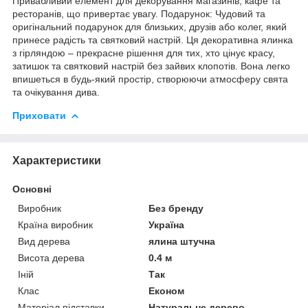
Привабливий елемент для декорування магазинів, кафе та
ресторанів, що привертає увагу. Подарунок: Чудовий та
оригінальний подарунок для близьких, друзів або колег, який
принесе радість та святковий настрій. Ця декоративна ялинка
з гірляндою – прекрасне рішення для тих, хто цінує красу,
затишок та святковий настрій без зайвих клопотів. Вона легко
впишеться в будь-який простір, створюючи атмосферу свята
та очікування дива.
Приховати
Характеристики
Основні
Виробник
Без бренду
Країна виробник
Україна
Вид дерева
ялина штучна
Висота дерева
0.4 м
Іній
Так
Клас
Економ
Матеріал підставки
Натуральне дерево