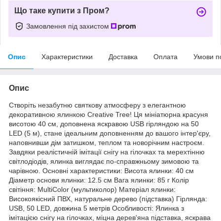
Що таке купити з Пром?
Замовлення під захистом
Опис
Характеристики
Доставка
Оплата
Умови п
Опис
Створіть незабутню святкову атмосферу з елегантною
декоративною ялинкою Creative Tree! Ця мініатюрна красуня
висотою 40 см, доповнена яскравою USB гірляндою на 50
LED (5 м), стане ідеальним доповненням до вашого інтер'єру,
наповнивши дім затишком, теплом та новорічним настроєм.
Завдяки реалістичній імітації снігу на гілочках та мерехтінню
світлодіодів, ялинка виглядає по-справжньому зимовою та
чарівною. Основні характеристики: Висота ялинки: 40 см
Діаметр основи ялинки: 12.5 см Вага ялинки: 85 г Колір
світіння: MultiColor (мультиколор) Матеріал ялинки:
Високоякісний ПВХ, натуральне дерево (підставка) Гірлянда:
USB, 50 LED, довжина 5 метрів Особливості: Ялинка з
імітацією снігу на гілочках, міцна дерев'яна підставка, яскрава