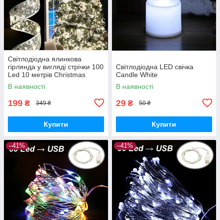
Світлодіодна ялинкова
гірлянда у вигляді стрічки 100
Світлодіодна LED свічка
Led 10 метрів Christmas
Candle White
Decoration White
В наявності
В наявності
199
29
₴
₴
349 ₴
50 ₴
Купити
Купити
–41%
–41%