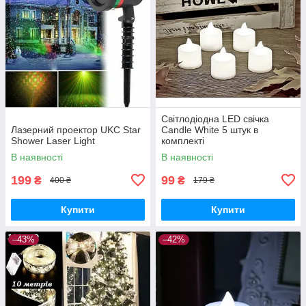
Світлодіодна LED свічка
Лазерний проектор UKC Star
Candle White 5 штук в
Shower Laser Light
комплекті
В наявності
В наявності
199
99
₴
₴
400 ₴
179 ₴
Купити
Купити
–43%
–42%