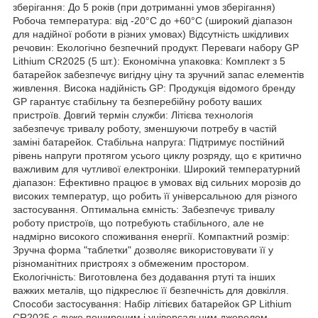
зберігання: До 5 років (при дотриманні умов зберігання)
Робоча температура: від -20°C до +60°C (широкий діапазон
для надійної роботи в різних умовах) Відсутність шкідливих
речовин: Екологічно безпечний продукт. Переваги набору GP
Lithium CR2025 (5 шт.): Економічна упаковка: Комплект з 5
батарейок забезпечує вигідну ціну та зручний запас елементів
живлення. Висока надійність GP: Продукція відомого бренду
GP гарантує стабільну та безперебійну роботу ваших
пристроїв. Довгий термін служби: Літієва технологія
забезпечує тривалу роботу, зменшуючи потребу в частій
заміні батарейок. Стабільна напруга: Підтримує постійний
рівень напруги протягом усього циклу розряду, що є критично
важливим для чутливої електроніки. Широкий температурний
діапазон: Ефективно працює в умовах від сильних морозів до
високих температур, що робить її універсальною для різного
застосування. Оптимальна ємність: Забезпечує тривалу
роботу пристроїв, що потребують стабільного, але не
надмірно високого споживання енергії. Компактний розмір:
Зручна форма "таблетки" дозволяє використовувати її у
різноманітних пристроях з обмеженим простором.
Екологічність: Виготовлена без додавання ртуті та інших
важких металів, що підкреслює її безпечність для довкілля.
Способи застосування: Набір літієвих батарейок GP Lithium
CR2025 є дуже поширеним і універсальним джерелом