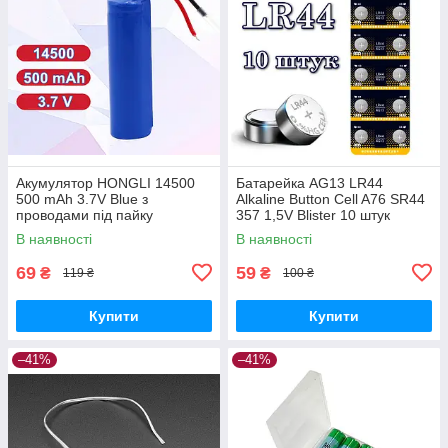
Акумулятор HONGLI 14500
Батарейка AG13 LR44
500 mAh 3.7V Blue з
Alkaline Button Cell A76 SR44
проводами під пайку
357 1,5V Blister 10 штук
В наявності
В наявності
69
59
₴
₴
119 ₴
100 ₴
Купити
Купити
–41%
–41%