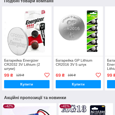
Подібні товари компанії
Батарейка Energizer
Батарейка GP Lithium
Бата
CR2032 3V Lithium (2
CR2016 3V 5 штук
Ener
штуки)
Lith
штук
99
69
99
₴
₴
129 ₴
100 ₴
Купити
Купити
Акційні пропозиції та новинки
–42%
–41%