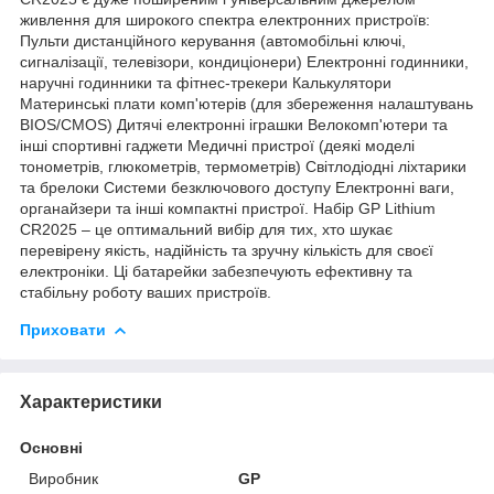
живлення для широкого спектра електронних пристроїв:
Пульти дистанційного керування (автомобільні ключі,
сигналізації, телевізори, кондиціонери) Електронні годинники,
наручні годинники та фітнес-трекери Калькулятори
Материнські плати комп'ютерів (для збереження налаштувань
BIOS/CMOS) Дитячі електронні іграшки Велокомп'ютери та
інші спортивні гаджети Медичні пристрої (деякі моделі
тонометрів, глюкометрів, термометрів) Світлодіодні ліхтарики
та брелоки Системи безключового доступу Електронні ваги,
органайзери та інші компактні пристрої. Набір GP Lithium
CR2025 – це оптимальний вибір для тих, хто шукає
перевірену якість, надійність та зручну кількість для своєї
електроніки. Ці батарейки забезпечують ефективну та
стабільну роботу ваших пристроїв.
Приховати
Характеристики
Основні
Виробник
GP