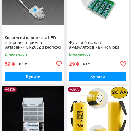
Кнопковий перемикач LED
контроллер тримач
Футляр бокс для
батарейки CR2032 з кнопкою
акумуляторів на 4 комірки
та 3 режимами миготіння для
В наявності
В наявності
DIY проектів, костюмів та
декору
59
29
₴
₴
100 ₴
49 ₴
Купити
Купити
–41%
–39%