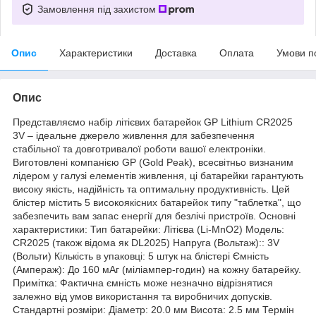
Замовлення під захистом
Опис
Характеристики
Доставка
Оплата
Умови п
Опис
Представляємо набір літієвих батарейок GP Lithium CR2025
3V – ідеальне джерело живлення для забезпечення
стабільної та довготривалої роботи вашої електроніки.
Виготовлені компанією GP (Gold Peak), всесвітньо визнаним
лідером у галузі елементів живлення, ці батарейки гарантують
високу якість, надійність та оптимальну продуктивність. Цей
блістер містить 5 високоякісних батарейок типу "таблетка", що
забезпечить вам запас енергії для безлічі пристроїв. Основні
характеристики: Тип батарейки: Літієва (Li-MnO2) Модель:
CR2025 (також відома як DL2025) Напруга (Вольтаж):: 3V
(Вольти) Кількість в упаковці: 5 штук на блістері Ємність
(Ампераж): До 160 мАг (міліампер-годин) на кожну батарейку.
Примітка: Фактична ємність може незначно відрізнятися
залежно від умов використання та виробничих допусків.
Стандартні розміри: Діаметр: 20.0 мм Висота: 2.5 мм Термін